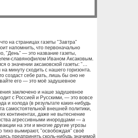
что на страницах газеты "Завтра"
оит напомнить, что первоначально
но, "День" — это название газеты,
елем-славянофилом Иваном Аксаковым.
лся о значении аксаковской газеты: "…
и на минуту сходить с нашего горизонта.
то создаст себе рать, лишь бы оно не
авайте его — это моё задушевное
гения заключено и наше задушевное
одит с Россией и Русскими, — это вовсе
да и холода (в результате каких-нибудь
ата самостоятельной внешней политики,
сех континентах, даже не вытеснение
анства агрессивными инородцами — а
акции на эти и многие другие угрозы
о тихо вымирают, "освобождая" своё
таясь предпринять сколь-нибудь значимой