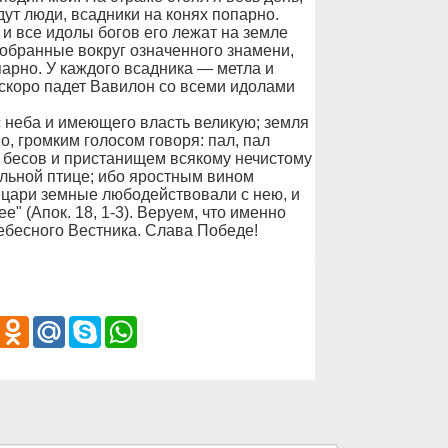
дут люди, всадники на конях попарно.
 и все идолы богов его лежат на земле
 собранные вокруг означенного знамени,
парно. У каждого всадника — метла и
 скоро падет Вавилон со всеми идолами
с неба и имеющего власть великую; земля
о, громким голосом говоря: пал, пал
 бесов и пристанищем всякому нечистому
ельной птице; ибо яростным вином
 цари земные любодействовали с нею, и
" (Апок. 18, 1-3). Веруем, что именно
ебесного Вестника. Слава Победе!
iber
Odnoklassniki
Mail.Ru
Skype
WhatsApp