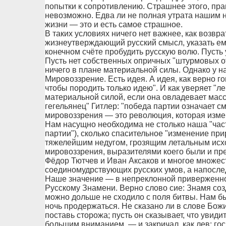
попытки к сопротивлению. Страшнее этого, прав
невозможно. Едва ли не полная утрата нашим 
жизни — это и есть самое страшное.
В таких условиях ничего нет важнее, как возвра
жизнеутверждающий русский смысл, указать ему
конечном счёте пробудить русскую волю. Пусть у
Пусть нет собственных опричных "штурмовых от
ничего в плане материальной силы. Однако у на
Мировоззрение. Есть идея. А идея, как верно го
чтобы породить только идею". И как уверяет "л
материальной силой, если она овладевает масс
гегельянец" Гитлер: "победа партии означает с
мировоззрения — это революция, которая изме
Нам насущно необходима не столько наша "част
партии"), сколько спасительное "изменение пр
тяжелейшим недугом, грозящим летальным исхо
мировоззрения, выразителями коего были и пр
Фёдор Тютчев и Иван Аксаков и многое множес
соединомудрствующих русских умов, а напосле
Наше значение — в непреклонной приверженно
Русскому Знамени. Верно слово сие: Знамя созд
можно дольше не сходило с поля битвы. Нам бы
ночь продержаться. Не сказано ли в слове Божи
поставь сторожа; пусть он сказывает, что увид
большим вниманием, — и закричал, как лев: гос