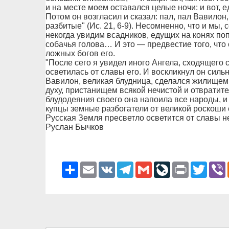
и на месте моем оставался целые ночи: и вот, е
Потом он возгласил и сказал: пал, пал Вавилон,
разбитые" (Ис. 21, 6-9). Несомненно, что и мы,
некогда увидим всадников, едущих на конях по
собачья голова… И это — предвестие того, что
ложных богов его.
"После сего я увидел иного Ангела, сходящего 
осветилась от славы его. И воскликнул он сильн
Вавилон, великая блудница, сделался жилищем
духу, пристанищем всякой нечистой и отвратит
блудодеяния своего она напоила все народы, и
купцы земные разбогатели от великой роскоши ее
Русская Земля пресветло осветится от славы н
Руслан Бычков
Ресурс
Email
VK
Telegram
Gmail
LiveJournal
Print
Twitter
V