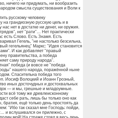
о, ничего ни придумать, ни вообразить
народом смысла существования и Воли к
тить русскому человеку
 на грандиозную русскую цель и в
 нас нет в достатке ни денег, ни оружия.
рядов", нет "рати"… Нет практически
с есть Слово. Есть Знамя. Есть
варивал Гегель, "не настолько безсильна,
евый гегельянец" Маркс: "Идея становится
ами". И как добавляет "правый
мену правительства, а победа
няет саму природу народа".
ная" победа (и вовсе не "победа
ироды" нашего народа, поражённой ныне
дом. Спасительна победа того
еп. Иосиф Волоцкий и Иоанн Грозный,
тво иных досточудных и достохвальных
док — и мы, грешные и младоумные.
сти всё тому же древлеисконному
аст себе рать, лишь бы только оно как
, братия, ещё только день простоять да
ем: "Ибо так сказал мне Господь: пойди,
ит… и вслушивался он прилежно, с
подин мой! На страже стоял я весь день,