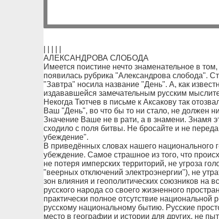
| | | | |
АЛЕКСАНДРОВА СЛОБОДА
Имеется поистине нечто знаменательное в том, 
появилась рубрика "Александрова слобода". Ст
"Завтра" носила название "День". А, как извест
издававшейся замечательным русским мыслит
Некогда Тютчев в письме к Аксакову так отозва
Ваш "День", во что бы то ни стало, не должен н
Значение Ваше не в рати, а в знамени. Знамя э
сходило с поля битвы. Не бросайте и не перед
убеждение".
В приведённых словах нашего национального 
убеждение. Самое страшное из того, что происх
не потеря имперских территорий, не угроза голо
"веерных отключений электроэнергии"), не утр
зон влияния и геополитических союзников на в
русского народа со своего жизненного простр
практически полное отсутствие национальной ре
русскому национальному бытию. Русские прост
место в географии и истории для других, не пы