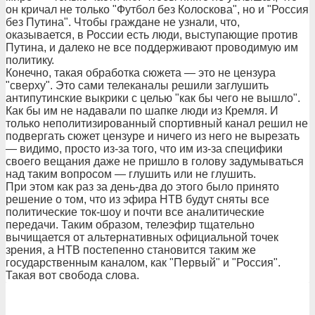
он кричал не только "Футбол без Колоскова", но и "Россия
без Путина". Чтобы граждане не узнали, что,
оказывается, в России есть люди, выступающие против
Путина, и далеко не все поддерживают проводимую им
политику.
Конечно, такая обработка сюжета — это не цензура
"сверху". Это сами телеканалы решили заглушить
антипутинские выкрики с целью "как бы чего не вышло".
Как бы им не надавали по шапке люди из Кремля. И
только неполитизированный спортивный канал решил не
подвергать сюжет цензуре и ничего из него не вырезать
— видимо, просто из-за того, что им из-за специфики
своего вещания даже не пришло в голову задумываться
над таким вопросом — глушить или не глушить.
При этом как раз за день-два до этого было принято
решение о том, что из эфира НТВ будут сняты все
политические ток-шоу и почти все аналитические
передачи. Таким образом, телеэфир тщательно
вычищается от альтернативных официальной точек
зрения, а НТВ постепенно становится таким же
государственным каналом, как "Первый" и "Россия".
Такая вот свобода слова.