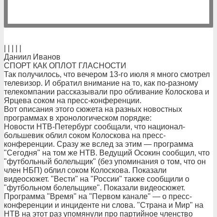
| | | | |
Даниил Иванов
СПОРТ КАК ОПЛОТ ГЛАСНОСТИ
Так получилось, что вечером 13-го июля я много смотрел
телевизор. И обратил внимание на то, как по-разному
телекомпании рассказывали про обливание Колоскова и
Ярцева соком на пресс-конференции.
Вот описания этого сюжета на разных новостных
программах в хронологическом порядке:
Новости НТВ-Петербург сообщали, что национал-
большевик облил соком Колоскова на пресс-
конференции. Сразу же вслед за этим — программа
"Сегодня" на том же НТВ. Ведущий Осокин сообщил, что
"футбольный болельщик" (без упоминания о том, что он
член НБП) облил соком Колоскова. Показали
видеосюжет. "Вести" на "России" также сообщили о
"футбольном болельщике". Показали видеосюжет.
Программа "Время" на "Первом канале" — о пресс-
конференции и инциденте ни слова. "Страна и Мир" на
НТВ на этот раз упомянули про партийное членство