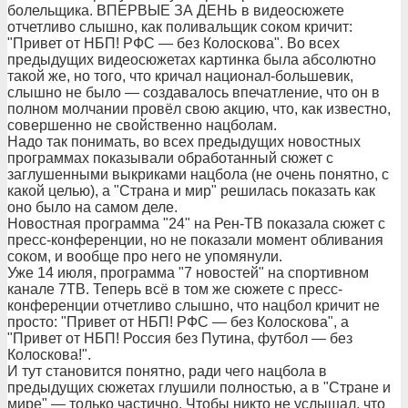
болельщика. ВПЕРВЫЕ ЗА ДЕНЬ в видеосюжете
отчетливо слышно, как поливальщик соком кричит:
"Привет от НБП! РФС — без Колоскова". Во всех
предыдущих видеосюжетах картинка была абсолютно
такой же, но того, что кричал национал-большевик,
слышно не было — создавалось впечатление, что он в
полном молчании провёл свою акцию, что, как известно,
совершенно не свойственно нацболам.
Надо так понимать, во всех предыдущих новостных
программах показывали обработанный сюжет с
заглушенными выкриками нацбола (не очень понятно, с
какой целью), а "Страна и мир" решилась показать как
оно было на самом деле.
Новостная программа "24" на Рен-ТВ показала сюжет с
пресс-конференции, но не показали момент обливания
соком, и вообще про него не упомянули.
Уже 14 июля, программа "7 новостей" на спортивном
канале 7ТВ. Теперь всё в том же сюжете с пресс-
конференции отчетливо слышно, что нацбол кричит не
просто: "Привет от НБП! РФС — без Колоскова", а
"Привет от НБП! Россия без Путина, футбол — без
Колоскова!".
И тут становится понятно, ради чего нацбола в
предыдущих сюжетах глушили полностью, а в "Стране и
мире" — только частично. Чтобы никто не услышал, что