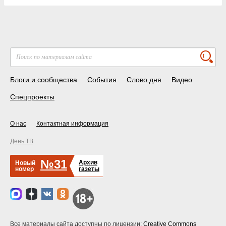
Блоги и сообщества
События
Слово дня
Видео
Спецпроекты
О нас
Контактная информация
День ТВ
№31
Архив
Новый
номер
газеты
Все материалы сайта доступны по лицензии:
Creative Commons