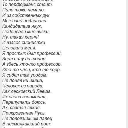
То перформанс стоит.
Пили тоже немало,
И из собственных рук
Мне вино подливала
Кандидатша наук.
Подливали мне виски,
Ну, такая херня!
И взасос сионистки
Целовали меня.
Я простых был профессий,
Знал пилу да топор.
А здесь кто-то профессор,
Кто-то член, кто-то корр.
Я сидел там уродом,
Не поняв ни шиша,
Человек из народа,
Как лесковский Левша.
Их слова вспоминая,
Перепутать боюсь,
Ах, святая-сякая,
Прикровенная Русь.
Не положишь им палец
В несмолкающий рот: