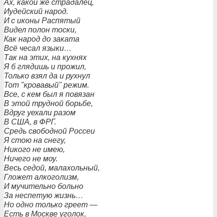
Ах, какой же страдалец,
Иудейский народ.
И с иконы Распятый
Видел полон тоски,
Как народ до заката
Всё чесал языки…
Так на этих, на кухнях
Я б глядишь и прожил,
Только взял да и рухнул
Тот "кровавый" режим.
Все, с кем был я повязан
В этой трудной борьбе,
Вдруг уехали разом
В США, в ФРГ.
Средь свободной Россеи
Я стою на снегу,
Никого не имею,
Ничего не моу.
Весь седой, малахольный,
Гложет алкоголизм,
И мучительно больно
За неспетую жизнь…
Но одно только греет —
Есть в Москве уголок,