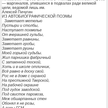
— маргиналов, упившихся в подвалах ради великой
цели, ведомой лишь им.
Алексей Пичугин
ИЗ АВТОБИОГРАФИЧЕСКОЙ ПОЭМЫ
Заметает метелью
Пустыри и столбы,
Наступает похмелье
От вчерашней гульбы,
Заметает равнины,
Заметает гробы,
Заметает руины
Моей горькой судьбы.
Жил парнишка фабричный
С затаенной тоской,
Хоть и в школе отличник,
Всё равно в доску свой.
Рос не в доме с охраной
На престижной Тверской,
На рабочей окраине
Под гудок заводской.
Под свисток паровоза,
Меж обшарпанных стен
Обонял я не розы,
А пары ГСМ.