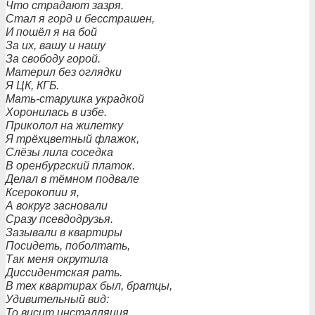
Что страдают зазря.
Стал я горд и бесстрашен,
И пошёл я на бой
За их, вашу и нашу
За свободу горой.
Материл без оглядки
Я ЦК, КГБ.
Мать-старушка украдкой
Хоронилась в избе.
Приколол на жилетку
Я трёхцветный флажок,
Слёзы лила соседка
В оренбургский платок.
Делал в тёмном подвале
Ксерокопии я,
А вокруг засновали
Сразу псевдодрузья.
Зазывали в квартиры
Посидеть, поболтать,
Так меня окрутила
Диссидентская рать.
В тех квартирах был, братцы,
Удивительный вид:
То висит инсталляция,