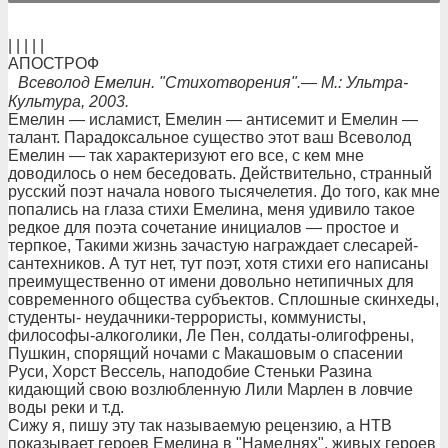
| | | | |
АПОСТРОФ
Всеволод Емелин. "Стихотворения".— М.: Ультра-
Культура, 2003.
Емелин — исламист, Емелин — антисемит и Емелин —
талант. Парадоксальное существо этот ваш Всеволод
Емелин — так характеризуют его все, с кем мне
доводилось о нем беседовать. Действительно, странный
русский поэт начала нового тысячелетия. До того, как мне
попались на глаза стихи Емелина, меня удивило такое
редкое для поэта сочетание инициалов — простое и
терпкое, Такими жизнь зачастую награждает слесарей-
сантехников. А тут нет, тут поэт, хотя стихи его написаны
преимущественно от имени довольно нетипичных для
современного общества субъектов. Сплошные скинхеды,
студенты- неудачники-террористы, коммунисты,
философы-алкоголики, Ле Пен, солдаты-олигофрены,
Пушкин, спорящий ночами с Макашовым о спасении
Руси, Хорст Вессель, наподобие Стеньки Разина
кидающий свою возлюбленную Лили Марлен в ловчие
воды реки и т.д.
Сижу я, пишу эту так называемую рецензию, а НТВ
показывает героев Емелина в "Намеднях", живых героев