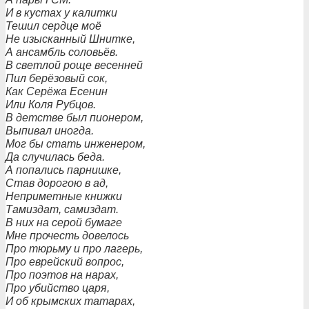
И в кустах у калитки
Тешил сердце моё
Не изысканный Шнитке,
А ансамбль соловьёв.
В светлой роще весенней
Пил берёзовый сок,
Как Серёжа Есенин
Или Коля Рубцов.
В детстве был пионером,
Выпивал иногда.
Мог бы стать инженером,
Да случилась беда.
А попались парнишке,
Став дорогою в ад,
Неприметные книжки
Тамиздат, самиздат.
В них на серой бумаге
Мне прочесть довелось
Про тюрьму и про лагерь,
Про еврейский вопрос,
Про поэтов на нарах,
Про убийство царя,
И об крымских татарах,