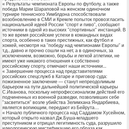
« Результаты чемпионата Европы по футболу, а также
победа Марии Шараповой на женском одиночном
турнире теннисного Уимблдона способствовали
возобновлению в СМИ и Кремле попыток провозгласить
национальной идеей России "спорт и пиво", сообщают
источники в одной из высоких "спортивных" инстанций. В
то же время российские успехи в командных видах
спорта, особенно в таких престижных, как футбол и
хоккей, несмотря на "победу над чемпионами Европы" и
т.д., давно и прочно сошли на нет, а в одиночных, за
исключением, возможно, борьбы и легкой атлетики, не
имеют уже никакого отношения к собственно
российскому спорту, отмечают наши источники...
« Завершение процесса над представителями
российских спецслужб в Катаре и приговор суда:
пожизненное заключение — станут непреодолимым
барьером на пути дальнейшей политической карьеры
С.Иванова, поскольку непрофессионализм действий его
подчиненных из военной разведки, позволивших себе
"засветиться" возле убийства Зелимхана Яндарбиева,
является вопиющим, передают из Бейрута…
« Начало публичного процесса над Саддамом Хусейном,
который открыто назвал Дж.Буша-младшего
преступником и отрицал легитимность суда, разрушило
идеологическую мистификацию его образа как