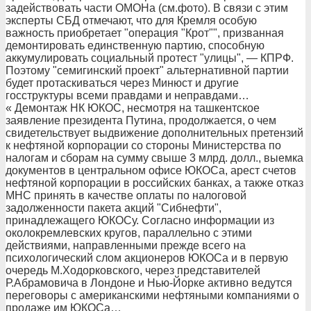
задействовать части ОМОНа (см.фото). В связи с этим
эксперты СБД отмечают, что для Кремля особую
важность приобретает "операция "Крот"", призванная
демонтировать единственную партию, способную
аккумулировать социальный протест "улицы", — КПРФ.
Поэтому "семигинский проект" альтернативной партии
будет протаскиваться через Минюст и другие
госструктуры всеми правдами и неправдами…
« Демонтаж НК ЮКОС, несмотря на ташкентское
заявление президента Путина, продолжается, о чем
свидетельствует выдвижение дополнительных претензий
к нефтяной корпорации со стороны Министерства по
налогам и сборам на сумму свыше 3 млрд. долл., выемка
документов в центральном офисе ЮКОСа, арест счетов
нефтяной корпорации в российских банках, а также отказ
МНС принять в качестве оплаты по налоговой
задолженности пакета акций "Сибнефти",
принадлежащего ЮКОСу. Согласно информации из
околокремлевских кругов, параллельно с этими
действиями, направленными прежде всего на
психологический слом акционеров ЮКОСа и в первую
очередь М.Ходорковского, через представителей
Р.Абрамовича в Лондоне и Нью-Йорке активно ведутся
переговоры с американскими нефтяными компаниями о
продаже им ЮКОСа…