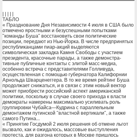
| | | | |
ТАБЛО
« Празднование Дня Независимости 4 июля в США было
отмечено яростными и безуспешными попытками
"команды Буша" восстановить свои политические
позиции, передают из Нью-Йорка. В числе предпринятых
республиканцами пиар-акций выделяются
символическая закладка Камня Свободы с участием
президента, красочные парады, а также демонстра-
тивные публичные контакты с элитой масс-медиа,
особенно встреча с представителями Голливуда,
осуществленная с помощью губернатора Калифорнии
Арнольда Шварценеггера. В то же время рейтинг Буша
продолжает снижаться, и в связи с этим новый вектор
может приобрести российский аспект американской
политики, поскольку в случае своего прихода к власти
демократы намерены максимально усиливать роль
группировки Чубайса—Кудрина с параллельным
демонтажем путинской "властной вертикали", а также
самого Путина...
« Принятие Госдумой 2 июля решения об отмене льгот
вызвало, как и ожидалось, массовые выступления
протеста, для разгона которых в Москве пришлось