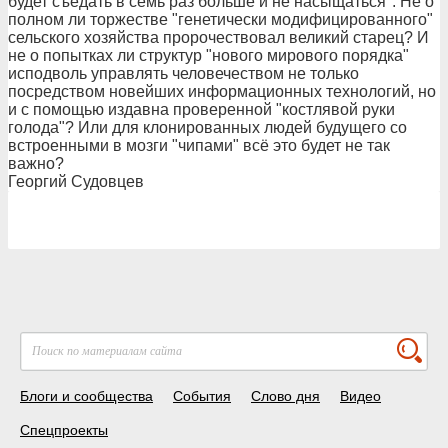
будет съедать в семь раз больше и не насыщаться". Не о
полном ли торжестве "генетически модифицированного"
сельского хозяйства пророчествовал великий старец? И
не о попытках ли структур "нового мирового порядка"
исподволь управлять человечеством не только
посредством новейших информационных технологий, но
и с помощью издавна проверенной "костлявой руки
голода"? Или для клонированных людей будущего со
встроенными в мозги "чипами" всё это будет не так
важно?
Георгий Судовцев
Блоги и сообщества
События
Слово дня
Видео
Спецпроекты