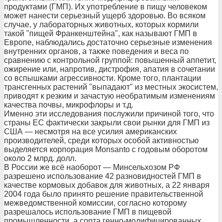
продуктами (ГМП). Их употребление в пищу человеком
может нанести серьезный ущерб здоровью. Во всяком
случае, у лабораторных животных, которых кормили
такой "пищей Франкенштейна", как называют ГМП в
Европе, наблюдались достаточно серьезные изменения
внутренних органов, а также поведения и веса по
сравнению с контрольной группой: повышенный аппетит,
ожирение или, напротив, дистрофия, апатия в сочетании
со вспышками агрессивности. Кроме того, плантации
трансгенных растений "выпадают" из местных экосистем,
приводят к резким и зачастую необратимым изменениям
качества почвы, микрофлоры и т.д.
Именно эти исследования послужили причиной того, что
страны ЕС фактически закрыли свои рынки для ГМП из
США — несмотря на все усилия американских
производителей, среди которых особой активностью
выделяется корпорация Monsanto с годовым оборотом
около 2 млрд. долл.
В России же всё наоборот — Минсельхозом РФ
разрешено использование 42 разновидностей ГМП в
качестве кормовых добавок для животных, а 22 января
2004 года было принято решение правительственной
межведомственной комиссии, согласно которому
разрешалось использование ГМП в пищевой
промышленности, а сорта генно-модифицированных