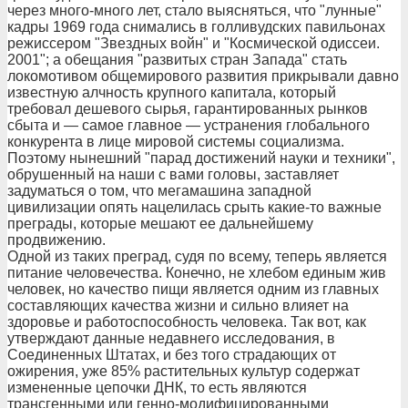
через много-много лет, стало выясняться, что "лунные"
кадры 1969 года снимались в голливудских павильонах
режиссером "Звездных войн" и "Космической одиссеи.
2001"; а обещания "развитых стран Запада" стать
локомотивом общемирового развития прикрывали давно
известную алчность крупного капитала, который
требовал дешевого сырья, гарантированных рынков
сбыта и — самое главное — устранения глобального
конкурента в лице мировой системы социализма.
Поэтому нынешний "парад достижений науки и техники",
обрушенный на наши с вами головы, заставляет
задуматься о том, что мегамашина западной
цивилизации опять нацелилась срыть какие-то важные
преграды, которые мешают ее дальнейшему
продвижению.
Одной из таких преград, судя по всему, теперь является
питание человечества. Конечно, не хлебом единым жив
человек, но качество пищи является одним из главных
составляющих качества жизни и сильно влияет на
здоровье и работоспособность человека. Так вот, как
утверждают данные недавнего исследования, в
Соединенных Штатах, и без того страдающих от
ожирения, уже 85% растительных культур содержат
измененные цепочки ДНК, то есть являются
трансгенными или генно-модифицированными