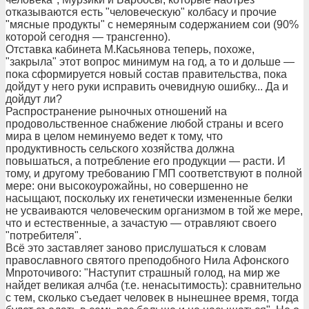
отказываются есть "человеческую" колбасу и прочие
"мясные продукты" с немеряным содержанием сои (90%
которой сегодня — трансгенно).
Отставка кабинета М.Касьянова теперь, похоже,
"закрыла" этот вопрос минимум на год, а то и дольше —
пока сформируется новый состав правительства, пока
дойдут у него руки исправить очевидную ошибку... Да и
дойдут ли?
Распространение рыночных отношений на
продовольственное снабжение любой страны и всего
мира в целом неминуемо ведет к тому, что
продуктивность сельского хозяйства должна
повышаться, а потребление его продукции — расти. И
тому, и другому требованию ГМП соответствуют в полной
мере: они высокоурожайны, но совершенно не
насыщают, поскольку их генетически измененные белки
не усваиваются человеческим организмом в той же мере,
что и естественные, а зачастую — отравляют своего
"потребителя".
Всё это заставляет заново прислушаться к словам
православного святого преподобного Нила Афонского
Мnроточивого: "Наступит страшный голод, на мир же
найдет великая алчба (т.е. ненасытимость): сравнительно
с тем, сколько съедает человек в нынешнее время, тогда