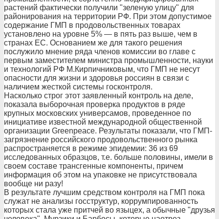
растений фактически получили "зеленую улицу" для
районирования на территории РФ. При этом допустимое
содержание ГМП в продовольственных товарах
установлено на уровне 5% — в пять раз выше, чем в
странах ЕС. Основанием же для такого решения
послужило мнение ряда членов комиссии во главе с
первым заместителем министра промышленности, науки
и технологий РФ М.Кирпичниковым, что ГМП не несут
опасности для жизни и здоровья россиян в связи с
наличием жесткой системы госконтроля.
Насколько строг этот заявленный контроль на деле,
показала выборочная проверка продуктов в ряде
крупных московских универсамов, проведенное по
инициативе известной международной общественной
организации Greenpeace. Результаты показали, что ГМП-
загрязнение российского продовольственного рынка
распространяется в режиме эпидемии: 36 из 69
исследованных образцов, т.е. больше половины, имели в
своем составе трансгенные компоненты, причем
информация об этом на упаковке не присутствовала
вообще ни разу!
В результате лучшим средством контроля на ГМП пока
служат не анализы госструктур, коррумпированность
которых стала уже притчей во языцех, а обычные "друзья
человека", Мурзики и Барбосы, которые наотрез