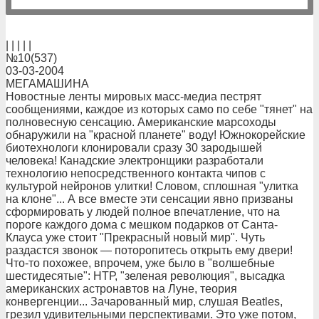
| | | | |
№10(537)
03-03-2004
МЕГАМАШИНА
Новостные ленты мировых масс-медиа пестрят
сообщениями, каждое из которых само по себе "тянет" на
полновесную сенсацию. Американские марсоходы
обнаружили на "красной планете" воду! Южнокорейские
биотехнологи клонировали сразу 30 зародышей
человека! Канадские электронщики разработали
технологию непосредственного контакта чипов с
культурой нейронов улитки! Словом, сплошная "улитка
на клоне"... А все вместе эти сенсации явно призваны
сформировать у людей полное впечатление, что на
пороге каждого дома с мешком подарков от Санта-
Клауса уже стоит "Прекрасный новый мир". Чуть
раздастся звонок — поторопитесь открыть ему двери!
Что-то похожее, впрочем, уже было в "волшебные
шестидесятые": НТР, "зеленая революция", высадка
американских астронавтов на Луне, теория
конвергенции... Зачарованный мир, слушая Beatles,
грезил удивительными перспективами. Это уже потом,