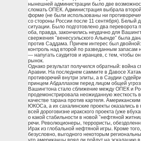
нынешней администрации было две возможности
сломать ОПЕК. Администрация выбрала второй 
форме (не были использованы ни противоречия
со стороны России после 11 сентября). Белый
ситуации. Было подготовлено два переворота 
оба, правда, закончились неудачно для Вашингт
свержения "венесуэльского Альенде" была дан
против Саддама. Причем интерес был двойной:
контроль над второй по разведанным запасам н
— напугать саудитов и иранцев, с тем, чтобы о
рынок.
Однако результат получился обратный: война 
Аравии. На последнем саммите в Давосе Хатам
противоречий внутри элиты, а в Саудии судейр
принцем Абдаллахом перед лицом общей угроз
Вашингтона стало сближение между ОПЕК и Ро
продемонстрировала неожиданную жесткость в 
качестве тарана против картеля. Американским
ЮКОСа, а их сахалинские проекты оказались в 
всей дороговизне иракского проекта (уже вбух
о какой стабильности в новой "нефтяной житн
речи. Революционеры, террористы, обездоленн
Ирак из глобальной нефтяной игры. Кроме того
безусловно, выгодного некоторым региональны
что американцы вряд ли пойдут на эскалацию в