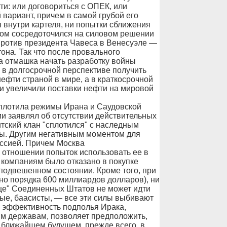
: или договориться с ОПЕК, или
вариант, причем в самой грубой его
 внутри картеля, ни попытки сближения
 дом сосредоточился на силовом решении
против президента Чавеса в Венесуэле —
она. Так что после провального
а отмашка начать разработку войны
 в долгосрочной перспективе получить
ефти страной в мире, а в краткосрочной
ни увеличили поставки нефти на мировой
сплотила режимы Ирана и Саудовской
и заявлял об отсутствии действительных
итский клан "сплотился" с наследным
ы. Другим негативным моментом для
ссией. Причем Москва
отношении попыток использовать ее в
 компаниям было отказано в покупке
подвешенном состоянии. Кроме того, при
ано порядка 600 миллиардов долларов), ни
ице" Соединенных Штатов не может идти
ые, баасисты, — все эти силы выбивают
, эффективность подполья Ирака,
м державам, позволяет предположить,
 ближайшем будущем, прежде всего, в