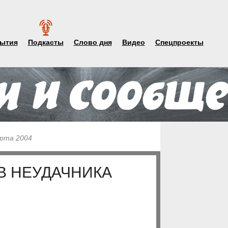
ытия
Подкасты
Слово дня
Видео
Спецпроекты
арта 2004
В НЕУДАЧНИКА