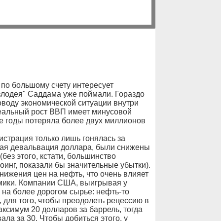
 по большому счету интересует
злодея" Саддама уже поймали. Гораздо
воду экономической ситуации внутри
реальный рост ВВП имеет минусовой
ие годы потеряла более двух миллионов
истрация только лишь гонялась за
ная девальвация доллара, были снижены
(без этого, кстати, большинство
оинг, показали бы значительные убытки).
нижения цен на нефть, что очень влияет
мики. Компании США, выигрывая у
 на более дорогом сырье: нефть-то
 для того, чтобы преодолеть рецессию в
симум 20 долларов за баррель, тогда
ла за 30. Чтобы добиться этого, у