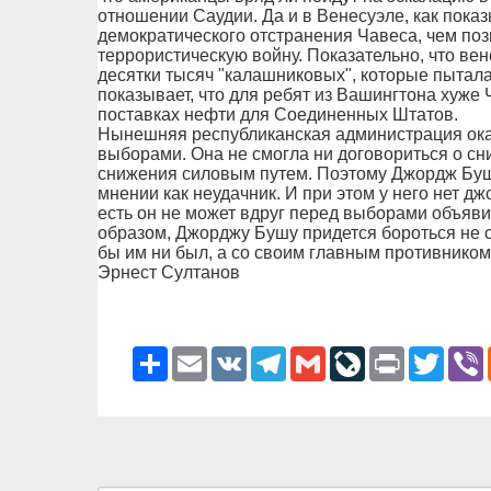
отношении Саудии. Да и в Венесуэле, как показ
демократического отстранения Чавеса, чем поз
террористическую войну. Показательно, что вен
десятки тысяч "калашниковых", которые пытала
показывает, что для ребят из Вашингтона хуже 
поставках нефти для Соединенных Штатов.
Нынешняя республиканская администрация ока
выборами. Она не смогла ни договориться о сн
снижения силовым путем. Поэтому Джордж Буш
мнении как неудачник. И при этом у него нет дж
есть он не может вдруг перед выборами объяви
образом, Джорджу Бушу придется бороться не с
бы им ни был, а со своим главным противнико
Эрнест Султанов
Ресурс
Email
VK
Telegram
Gmail
LiveJournal
Print
Twitter
V