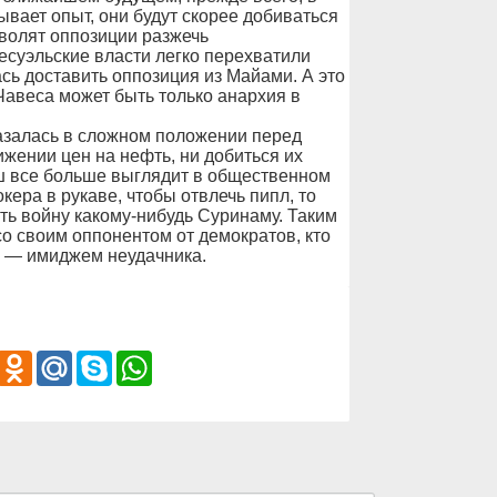
ывает опыт, они будут скорее добиваться
волят оппозиции разжечь
есуэльские власти легко перехватили
сь доставить оппозиция из Майами. А это
Чавеса может быть только анархия в
залась в сложном положении перед
ижении цен на нефть, ни добиться их
 все больше выглядит в общественном
окера в рукаве, чтобы отвлечь пипл, то
ть войну какому-нибудь Суринаму. Таким
о своим оппонентом от демократов, кто
м — имиджем неудачника.
iber
Odnoklassniki
Mail.Ru
Skype
WhatsApp