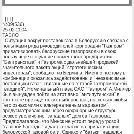
| | | | |
№09(536)
25-02-2004
ТАБЛО
l Ситуация вокруг поставок газа в Белоруссию связана с
попытками ряда руководителей корпорации "Газпром"
приватизировать белорусские газопроводы в свою
пользу через создание совместного предприятия
"Белтрансгаза" и Газпрома с дальнейшей продажей
значительного пакета акций "стратегическим
инвесторам", сообщают из Берлина. Именно поэтому в
комбинации оказались задействованы и "независимые
поставщики газа", связанные со "старой газпромовской
гвардией". Номинальный глава ОАО "Газпром" А.Миллер
был вынужден пойти на этот явно "антипутинский" в
контексте президентских выборов шаг, поскольку якобы
"его ознакомили с альтернативным вариантом",
предусматривающим через оффшорные структуры
резкое увеличение "западных" долгов Газпрома.
Предполагалось, что Минск не устоит перед угрозой
"газовой блокады" и даст согласие на приватизацию
белорусской газовой сети. Однако у "батьки" нашелся