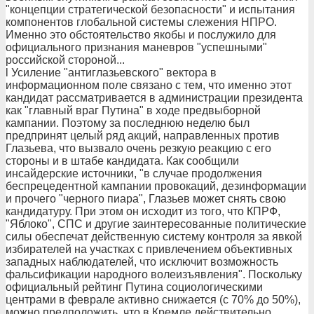
"концепции стратегической безопасности" и испытания
компонентов глобальной системы слежения НПРО.
Именно это обстоятельство якобы и послужило для
официального признания маневров "успешными"
российской стороной...
l Усиление "антиглазьевского" вектора в
информационном поле связано с тем, что именно этот
кандидат рассматривается в администрации президента
как "главный враг Путина" в ходе предвыборной
кампании. Поэтому за последнюю неделю был
предпринят целый ряд акций, направленных против
Глазьева, что вызвало очень резкую реакцию с его
стороны и в штабе кандидата. Как сообщили
инсайдерские источники, "в случае продолжения
беспрецедентной кампании провокаций, дезинформации
и прочего "черного пиара", Глазьев может снять свою
кандидатуру. При этом он исходит из того, что КПРФ,
"Яблоко", СПС и другие заинтересованные политические
силы обеспечат действенную систему контроля за явкой
избирателей на участках с привлечением объективных
западных наблюдателей, что исключит возможность
фальсификации народного волеизъявления". Поскольку
официальный рейтинг Путина социологическими
центрами в феврале активно снижается (с 70% до 50%),
можно предположить, что в Кремле действительно