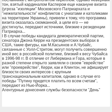
тон, взятый кардиналом Каспером еще накануне визита
(угроза "изоляции" Московского Патриархата и
"нежелательности" конфликтов с униатами и католиками
на территории Украины), привели к тому, что программа
визита оказалась скомканной, а цели его — не
достигнуты, передают источники, близкие к резиденции
Патриарха...
l В случае победы кандидата демократической партии,
сенатора Джона Керри на президентских выборах в
США, такие фигуры, как М.Касьянов и А.Чубайс,
связанные с Уолл-Стритом, могут получить совершенно
иной вес в российской политике, близкий к весу Чубайса
в 1996-98 гг. В отличие от Либермана и Гора, которые в
разной степени открыто заявляли о своем "еврействе"
или "проеврействе", Керри, как и Клинтон, не афиширует
близости своих интересов с крупным
транснациональным капиталом, однако в случае его
победы "Путину придется платить по всем счетам",
передают из Нью-Йорка...
Агентурные донесения службы безопасности "День"