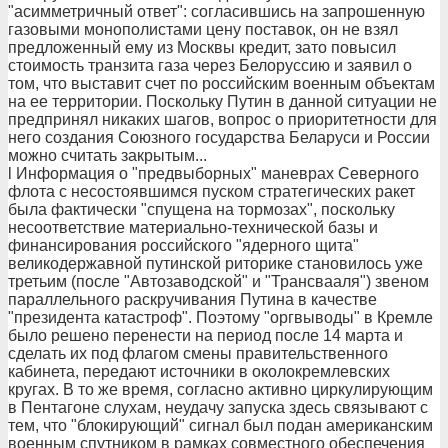
"асимметричный ответ": согласившись на запрошенную
газовыми монополистами цену поставок, он не взял
предложенный ему из Москвы кредит, зато повысил
стоимость транзита газа через Белоруссию и заявил о
том, что выставит счет по российским военным объектам
на ее территории. Поскольку Путин в данной ситуации не
предпринял никаких шагов, вопрос о приоритетности для
него создания Союзного государства Беларуси и России
можно считать закрытым...
l Информация о "предвыборных" маневрах Северного
флота с несостоявшимся пуском стратегических ракет
была фактически "спущена на тормозах", поскольку
несоответствие материально-технической базы и
финансирования российского "ядерного щита"
великодержавной путинской риторике становилось уже
третьим (после "Автозаводской" и "Трансвааля") звеном
параллельного раскручивания Путина в качестве
"президента катастроф". Поэтому "оргвыводы" в Кремле
было решено перенести на период после 14 марта и
сделать их под флагом смены правительственного
кабинета, передают источники в околокремлевских
кругах. В то же время, согласно активно циркулирующим
в Пентагоне слухам, неудачу запуска здесь связывают с
тем, что "блокирующий" сигнал был подан американским
военным спутником в рамках совместного обеспечения