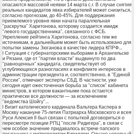
опасаются массовой неявки 14 марта с.г. В случае снятия
реальных кандидатов явка избирателей может снизиться,
согласно прогнозам, до 40-45%. Для поддержания
приемлемого уровня явки начата параллельная
"раскрутка" Харитонова, которому создается имидж
"левого государственника", связанного с ФСБ.
Укрепление рейтинга Харитонова, согласно тем же
источникам, в дальнейшем может быть использовано для
попытки замены Зюганова в качестве лидера КПРФ...
l Ситуация с губернаторскими выборами в Архангельске
и Рязани, где от "партии власти" выдвинуто по два
"равноценных" кандидата, свидетельствует об
углубляющихся разногласиях и конфликте интересов в
администрации президента и, соответственно, в "Единой
России", отмечают эксперты СБД. В частности, уже
сегодня идет ожесточенная борьба за "список" кабинета
министров, в котором вакантными пока остаются
практически все должности — за исключением
"ведомства Шойгу"...
l Визит католического кардинала Вальтера Каспера в
Москву накануне 75-летия Патриарха Московского и всея
Руси Алексия II был связан с попыткой договориться о
пересмотре позиции РПЦ "после Ридигера", в связи с
чем особое значение придавалось встрече папского
посланника с митрополитом Кириллом. Однако неверный