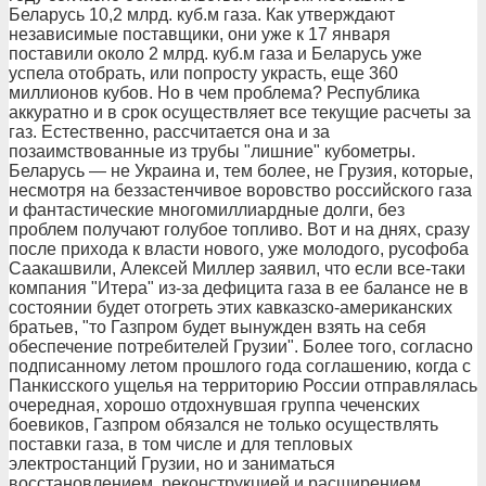
Беларусь 10,2 млрд. куб.м газа. Как утверждают
независимые поставщики, они уже к 17 января
поставили около 2 млрд. куб.м газа и Беларусь уже
успела отобрать, или попросту украсть, еще 360
миллионов кубов. Но в чем проблема? Республика
аккуратно и в срок осуществляет все текущие расчеты за
газ. Естественно, рассчитается она и за
позаимствованные из трубы "лишние" кубометры.
Беларусь — не Украина и, тем более, не Грузия, которые,
несмотря на беззастенчивое воровство российского газа
и фантастические многомиллиардные долги, без
проблем получают голубое топливо. Вот и на днях, сразу
после прихода к власти нового, уже молодого, русофоба
Саакашвили, Алексей Миллер заявил, что если все-таки
компания "Итера" из-за дефицита газа в ее балансе не в
состоянии будет отогреть этих кавказско-американских
братьев, "то Газпром будет вынужден взять на себя
обеспечение потребителей Грузии". Более того, согласно
подписанному летом прошлого года соглашению, когда с
Панкисского ущелья на территорию России отправлялась
очередная, хорошо отдохнувшая группа чеченских
боевиков, Газпром обязался не только осуществлять
поставки газа, в том числе и для тепловых
электростанций Грузии, но и заниматься
восстановлением, реконструкцией и расширением