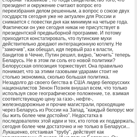
президент и окружение считают вопрос его
переизбрания делом решенным, а вопрос о союзе двух
государств сегодня уже не актуален для России и
снимается с повестки дня как минимум на четыре года.
Фактически он уже сегодня никак не присутствует в
президентской предвыборной программе. И потому
приходится констатировать, что путинские мухи
действительно доедают интеграционную котлету. Не
"замочив", как обещал, идя первый раз к власти,
бандитов в Чечне, Путин решил, видно, "мочить" теперь
Беларусь. Не в этом ли соль его новой политики?
Белорусская оппозиция торжествует. Она правильно
понимает, что за этими газовыми ударами стоит не
столько экономика, сколько большая политика.
Незадолго до своего бегства в США лидер белорусских
националистов Зенон Позняк внушал всем, что только
используя свое географическое положение, т.е. взимая
соответствующую цену за газо-, нефте-,
железнодорожные и прочие магистрали, проходящие
через Беларусь из России на Запад, "каждый белорус мог
бы жить более чем достойно". Недостатка в
последователях этой идеи и тех, кто готов их поддержать,
сегодня более чем достаточно и не только в Беларуси...
Лукашенко, отстаивая "трубу", действует как