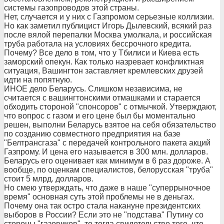
системы газопроводов этой страны.
Нет, случается и у них с Газпромом серьезные коллизии.
Но как заметил публицист Игорь Дылевский, всякий раз
после вялой перепалки Москва умолкала, и российская
труба работала на условиях бессрочного кредита.
Почему? Все дело в том, что у Тбилиси и Киева есть
заморский опекун. Как только назревает конфликтная
ситуация, Вашингтон заставляет кремлевских друзей
идти на попятную.
ИНОЕ дело Беларусь. Слишком независима, не
считается с вашингтонскими отмашками и старается
обходить стороной "спонсоров" с отмычкой. Утверждают,
что вопрос с газом и его цене был бы моментально
решен, выполни Беларусь взятое на себя обязательство
по созданию совместного предприятия на базе
"Белтрансгаза" с передачей контрольного пакета акций
Газпрому. И цена его называется в 300 млн. долларов.
Беларусь его оценивает как минимум в 6 раз дороже. А
вообще, по оценкам специалистов, белорусская "труба"
стоит 5 млрд. долларов.
Но смею утверждать, что даже в наше "суперрыночное
время" основная суть этой проблемы не в деньгах.
Почему она так остро стала накануне президентских
выборов в России? Если это не "подстава" Путину со
стороны "газовиков", то тогда свидетельство того, что