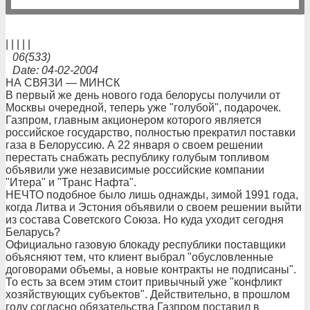
| | | | |
06(533)
Date: 04-02-2004
НА СВЯЗИ — МИНСК
В первый же день нового года белорусы получили от
Москвы очередной, теперь уже "голубой", подарочек.
Газпром, главным акционером которого является
российское государство, полностью прекратил поставки
газа в Белоруссию. А 22 января о своем решении
перестать снабжать республику голубым топливом
объявили уже независимые российские компании
"Итера" и "Транс Нафта".
НЕЧТО подобное было лишь однажды, зимой 1991 года,
когда Литва и Эстония объявили о своем решении выйти
из состава Советского Союза. Но куда уходит сегодня
Беларусь?
Официально газовую блокаду республики поставщики
объясняют тем, что клиент выбрал "обусловленные
договорами объемы, а новые контракты не подписаны".
То есть за всем этим стоит привычный уже "конфликт
хозяйствующих субъектов". Действительно, в прошлом
году согласно обязательства Газпром поставил в