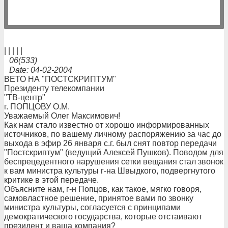
| | | | |
06(533)
Date: 04-02-2004
ВЕТО НА "ПОСТСКРИПТУМ"
Президенту телекомпании
"ТВ-центр"
г. ПОПЦОВУ О.М.
Уважаемый Олег Максимович!
Как нам стало известно от хорошо информированных
источников, по вашему личному распоряжению за час до
выхода в эфир 26 января с.г. был снят повтор передачи
"Постскриптум" (ведущий Алексей Пушков). Поводом для
беспрецедентного нарушения сетки вещания стал звонок
к вам министра культуры г-на Швыдкого, подвергнутого
критике в этой передаче.
Объясните нам, г-н Попцов, как такое, мягко говоря,
самовластное решение, принятое вами по звонку
министра культуры, согласуется с принципами
демократического государства, которые отстаивают
президент и ваша компания?