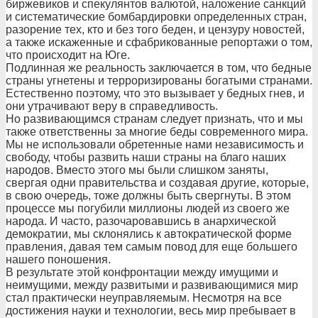
биржевиков и спекулянтов валютой, наложение санкций
и систематические бомбардировки определенных стран,
разорение тех, кто и без того беден, и цензуру новостей,
а также искаженные и сфабрикованные репортажи о том,
что происходит на Юге.
Подлинная же реальность заключается в том, что бедные
страны угнетены и терроризированы богатыми странами.
Естественно поэтому, что это вызывает у бедных гнев, и
они утрачивают веру в справедливость.
Но развивающимся странам следует признать, что и мы
также ответственны за многие беды современного мира.
Мы не использовали обретенные нами независимость и
свободу, чтобы развить наши страны на благо наших
народов. Вместо этого мы были слишком заняты,
свергая одни правительства и создавая другие, которые,
в свою очередь, тоже должны быть свергнуты. В этом
процессе мы погубили миллионы людей из своего же
народа. И часто, разочаровавшись в анархической
демократии, мы склонялись к автократической форме
правления, давая тем самым повод для еще большего
нашего поношения.
В результате этой конфронтации между имущими и
неимущими, между развитыми и развивающимися мир
стал практически неуправляемым. Несмотря на все
достижения науки и технологии, весь мир пребывает в