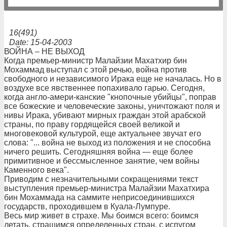
16(491)
Date: 15-04-2003
ВОЙНА – НЕ ВЫХОД
Когда премьер-министр Малайзии Махатхир бин
Мохаммад выступал с этой речью, война против
свободного и независимого Ирака еще не началась. Но в
воздухе все явственнее попахивало гарью. Сегодня,
когда англо-амери-канские "кнопочные убийцы", поправ
все божеские и человеческие законы, уничтожают поля и
нивы Ирака, убивают мирных граждан этой арабской
страны, по праву гордящейся своей великой и
многовековой культурой, еще актуальнее звучат его
слова: "... война не выход из положения и не способна
ничего решить. Сегодняшняя война — еще более
примитивное и бессмысленное занятие, чем войны
Каменного века".
Приводим с незначительными сокращениями текст
выступления премьер-министра Малайзии Махатхира
бин Мохаммада на саммите неприсоединившихся
государств, проходившем в Куала-Лумпуре.
Весь мир живет в страхе. Мы боимся всего: боимся
летать, страшимся определенных стран, с испугом