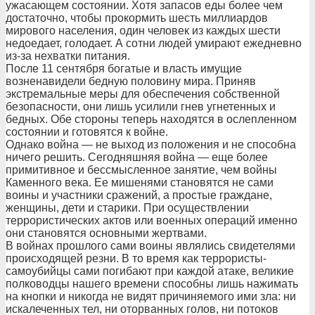
ужасающем состоянии. Хотя запасов еды более чем
достаточно, чтобы прокормить шесть миллиардов
мирового населения, один человек из каждых шести
недоедает, голодает. А сотни людей умирают ежедневно
из-за нехватки питания.
После 11 сентября богатые и власть имущие
возненавидели бедную половину мира. Приняв
экстремальные меры для обеспечения собственной
безопасности, они лишь усилили гнев угнетенных и
бедных. Обе стороны теперь находятся в ослепленном
состоянии и готовятся к войне.
Однако война — не выход из положения и не способна
ничего решить. Сегодняшняя война — еще более
примитивное и бессмысленное занятие, чем войны
Каменного века. Ее мишенями становятся не сами
воины и участники сражений, а простые граждане,
женщины, дети и старики. При осуществлении
террористических актов или военных операций именно
они становятся основными жертвами.
В войнах прошлого сами воины являлись свидетелями
происходящей резни. В то время как террористы-
самоубийцы сами погибают при каждой атаке, великие
полководцы нашего времени способны лишь нажимать
на кнопки и никогда не видят причиняемого ими зла: ни
искалеченных тел, ни оторванных голов, ни потоков