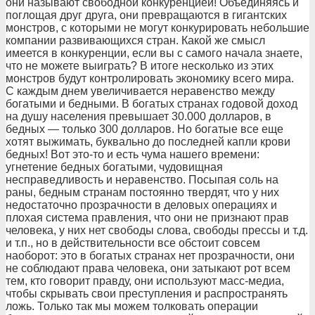
они называют свободной конкуренцией! Объединяясь и
поглощая друг друга, они превращаются в гигантских
монстров, с которыми не могут конкурировать небольшие
компании развивающихся стран. Какой же смысл
имеется в конкуренции, если вы с самого начала знаете,
что не можете выиграть? В итоге несколько из этих
монстров будут контролировать экономику всего мира.
С каждым днем увеличивается неравенство между
богатыми и бедными. В богатых странах годовой доход
на душу населения превышает 30.000 долларов, в
бедных — только 300 долларов. Но богатые все еще
хотят выжимать, буквально до последней капли крови
бедных! Вот это-то и есть чума нашего времени:
угнетение бедных богатыми, чудовищная
несправедливость и неравенство. Посыпая соль на
раны, бедным странам постоянно твердят, что у них
недостаточно прозрачности в деловых операциях и
плохая система правления, что они не признают прав
человека, у них нет свободы слова, свободы прессы и т.д.
и т.п., но в действительности все обстоит совсем
наоборот: это в богатых странах нет прозрачности, они
не соблюдают права человека, они затыкают рот всем
тем, кто говорит правду, они используют масс-медиа,
чтобы скрывать свои преступления и распространять
ложь. Только так мы можем толковать операции