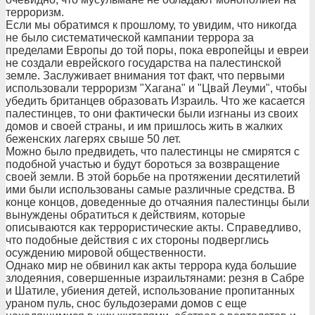
терроризм.
Если мы обратимся к прошлому, то увидим, что никогда
не было систематической кампании террора за
пределами Европы до той поры, пока европейцы и евреи
не создали еврейского государства на палестинской
земле. Заслуживает внимания тот факт, что первыми
использовали терроризм "Хагана" и "Цвай Леуми", чтобы
убедить британцев образовать Израиль. Что же касается
палестинцев, то они фактически были изгнаны из своих
домов и своей страны, и им пришлось жить в жалких
беженских лагерях свыше 50 лет.
Можно было предвидеть, что палестинцы не смирятся с
подобной участью и будут бороться за возвращение
своей земли. В этой борьбе на протяжении десятилетий
ими были использованы самые различные средства. В
конце концов, доведенные до отчаяния палестинцы были
вынуждены обратиться к действиям, которые
описываются как террористические акты. Справедливо,
что подобные действия с их стороны подверглись
осуждению мировой общественности.
Однако мир не обвинил как акты террора куда большие
злодеяния, совершенные израильтянами: резня в Сабре
и Шатиле, убиения детей, использование пропитанных
ураном пуль, снос бульдозерами домов с еще