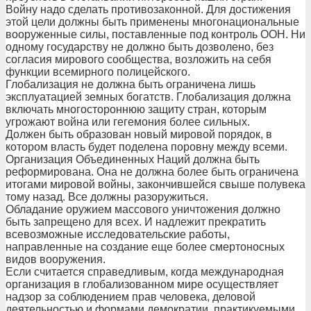
Войну надо сделать противозаконной. Для достижения
этой цели должны быть применены многонациональные
вооруженные силы, поставленные под контроль ООН. Ни
одному государству не должно быть дозволено, без
согласия мирового сообщества, возложить на себя
функции всемирного полицейского.
Глобализация не должна быть ограничена лишь
эксплуатацией земных богатств. Глобализация должна
включать многостороннюю защиту стран, которым
угрожают война или гегемония более сильных.
Должен быть образован новый мировой порядок, в
котором власть будет поделена поровну между всеми.
Организация Объединенных Наций должна быть
реформирована. Она не должна более быть ограничена
итогами мировой войны, закончившейся свыше полувека
тому назад. Все должны разоружиться.
Обладание оружием массового уничтожения должно
быть запрещено для всех. И надлежит прекратить
всевозможные исследовательские работы,
направленные на создание еще более смертоносных
видов вооружения.
Если считается справедливым, когда международная
организация в глобализованном мире осуществляет
надзор за соблюдением прав человека, деловой
деятельностью и формами демократии, практикуемыми