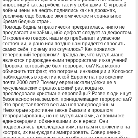
инвестиций как за рубеж, так и у себя дома. С угрозой
войны цены на нефть поднялись как на дрожжах,
увеличив еще больше экономическое и социальное
бремя бедных стран.
Помощь бедным практически прекратилась, никто не
предлагает им займы, ибо дефолт следует за дефолтом.
Откровенно говоря, наш мир пребывает в ужасном
состоянии, и рано или поздно нам придется спросить
самих себя: почему это случилось? Как появился
теперешний терроризм? Правда ли, что мусульмане
являются прирожденными террористами из-за учений
Пророка, который-де был террористом? Как можно
объяснить тот факт, что погромы, инквизиции и Холокост
наблюдались в христианской Европе на протяжении
почти 2000 лет? Почему евреи искали убежище в
мусульманских странах всякий раз, когда их
преследовали христиане-европейцы? Разве люди ищут
безопасности на землях, принадлежащих террористам?
Это представляется весьма неправдоподобным.
Некоторые христиане также бывали в прошлом
терроризированы, но не мусульманами, а своими же
единоверцами, обвинявшими их в ереси. Они
подвергались преследованиям, пыткам и сожжению на
кострах, их вынуждали эмигрировать. Совершенно
очевидно, что мусульмане не обладают монополией на