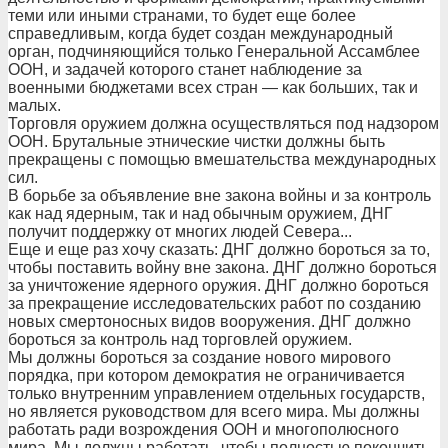
теми или иными странами, то будет еще более
справедливым, когда будет создан международный
орган, подчиняющийся только Генеральной Ассамблее
ООН, и задачей которого станет наблюдение за
военными бюджетами всех стран — как больших, так и
малых.
Торговля оружием должна осуществляться под надзором
ООН. Брутальные этнические чистки должны быть
прекращены с помощью вмешательства международных
сил.
В борьбе за объявление вне закона войны и за контроль
как над ядерным, так и над обычным оружием, ДНГ
получит поддержку от многих людей Севера...
Еще и еще раз хочу сказать: ДНГ должно бороться за то,
чтобы поставить войну вне закона. ДНГ должно бороться
за уничтожение ядерного оружия. ДНГ должно бороться
за прекращение исследовательских работ по созданию
новых смертоносных видов вооружения. ДНГ должно
бороться за контроль над торговлей оружием.
Мы должны бороться за создание нового мирового
порядка, при котором демократия не ограничивается
только внутренним управлением отдельных государств,
но является руководством для всего мира. Мы должны
работать ради возрождения ООН и многополюсного
мира. Мы должны работать, чтобы полностью покончить