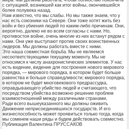
с ситуацией, возникшей как итог войны, окончившейся
более полувека назад.
Нам известно, что мы слабы. Но мы также знаем, что у
нас есть союзники на Севере. Они тоже хотят жить без
войн и без убиения людей по каким-либо причинам. Они,
вероятно, далеко не во всем согласны с нами. Но,
противостоя войне, очень многие из них встанут рядом с
нами. Они уже выступают против своих воинственных
лидеров. Мы должны работать вместе с ними.
Это наша совместная борьба. Мы не являемся
несоответствующими текущему моменту. Мы не
относимся к числу анахронистических элементов. У нас
есть видение, видение для построения нового мирового
порядка, — мирового порядка, в котором будет больше
равенства и больше справедливости; мирового порядка,
в котором не будет многовекового предрассудка,
оправдывающего убийство людей и считающего, что
посредством убийства возможно решение проблем
взаимоотношений между различными странами.
Ради всего вышеуказанного мы должны оживить
Движение неприсоединившихся государств. И его
жизнеспособность может проявиться только тогда, когда
мы сомкнем наши ряды и будем действовать совместно.
Публикация Валентина ПРУССАКОВ