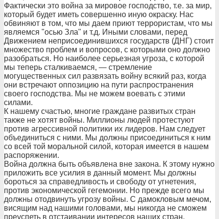
Фактически это война за мировое господство, т.е. за мир,
который будет иметь совершенно иную окраску. Нас
обвиняют в том, что мы даем приют террористам, что мы
являемся "осью Зла" и т.д. Иными словами, перед
Движением неприсоединившихся государств (ДНГ) стоит
множество проблем и вопросов, с которыми оно должно
разобраться. Но наиболее серьезная угроза, с которой
мы теперь сталкиваемся, — стремление
могущественных сил развязать войну всякий раз, когда
они встречают оппозицию на пути распространения
своего господства. Мы не можем воевать с этими
силами.
К нашему счастью, многие граждане развитых стран
также не хотят войны. Миллионы людей протестуют
против агрессивной политики их лидеров. Нам следует
объединиться с ними. Мы должны присоединиться к ним
со всей той моральной силой, которая имеется в нашем
распоряжении.
Война должна быть объявлена вне закона. К этому нужно
приложить все усилия в данный момент. Мы должны
бороться за справедливость и свободу от угнетения,
против экономической гегемонии. Но прежде всего мы
должны отодвинуть угрозу войны. С дамокловым мечом,
висящим над нашими головами, мы никогда не сможем
преуспеть в отстаивании интересов наших стран.