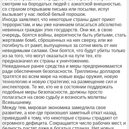
смотрим на бородатых людей с азиатской внешностью,
со страхом открываем письма или посылки, испуг
вызывает у нас любой белый порошок.
Иногда заявляют, что некоторые страны дают приют
террористам, и мы уже начинаем опасаться абсолютно
невинных граждан этих государств. Они же, в свою
очередь, боятся войны, вероятности быть убитыми, стать
жертвами бомб, сброшенных на них сверху, или же
погибнуть от ракет, выпущенных за сотни миль от них
невидимыми силами. Они боятся, что будут убиты только
из-за того, что могут оказаться на пути тех, кто
предназначил их страны к уничтожению.
Невиданные ранее средства и меры предпринимаются
ради обеспечения безопасности. Триллионы долларов
тратятся во всем мире на новые виды оружия, новую
технологию и новую стратегию; на размещение сил и
инспекторов. Те же, кто не в состоянии поддержать
подобные меры безопасности, должны просто
полагаться на свою судьбу и возносить молитвы
Всевышнему.
Между тем, мировая экономика замедлила свое
развитие, а кое-где произошел заметный откат назад,
приведший к тому, что некоторые страны страдают от
огромного дефицита. Сокращается число рабочих мест, и
бедность растет даже в богатых странах. Нет новых