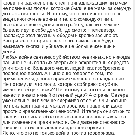
крови, ни расчлененных тел, принадлежавших ни в чем
не повинным людям, которые были еще живы за секунду
до нажатия кнопки. И потому, что они ничего этого не
видят, кнопочные воины и те, кто командуют ими,
выполнив свою чудовищную работу, как ни в чем не
бывало идут к себе домой, где смотрят телевизор,
наслаждаются вкусным обедом и крепко засыпают.
Завтра же повторится все то же самое: они будут
нажимать кнопки и убивать еще больше женщин и
детей...
Любая война связана с убийством невинных, но никогда
раньше не было таких зверских и эффективных средств
уничтожения большого числа людей, как изобретено в
последнее время. А ныне еще говорят о том, что
применение ядерного оружия является оправданным.
Не потому ли, что люди, которых собираются убить,
имеют иной цвет кожи? Не потому ли, что они не могут
нанести аналогичный ответный удар? А страны Севера
уже больше ни в чем не сдерживают себя. Они больше
не признают границ, международное право или даже
простых нравственных ценностей. И теперь они открыто
говорят о войнах, об использовании военных захватов
для изменения правительств. Они даже не стесняются
говорить об использовании ядерного оружия.
Ясно, что это не только война против терроризма.