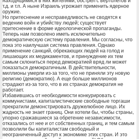
находящимися в них жителями, обстрел с вертолетов и
т.д. и т.п. А ныне Израиль угрожает применить ядерное
оружие.
Но притеснение и несправедливость не сводятся к
ведению войн и убийству людей; существует
притеснение в форме идеологической пропаганды.
Теперь нам позволено иметь исключительно
демократическую систему правления. Мы согласны, что
пока это наилучшая система правления. Однако
применение санкций, обрекающих людей на голод и
лишающих их медикаментов, и принуждение их тем
самым склониться перед демократией вряд ли может
показаться демократичным. В действительности,
миллионы умерли из-за того, что не приняли эту новую
религию (демократию). А еще больше миллионов
страдают из-за того, что в их странах демократия не
работает.
Избавившись от необходимости конкурировать с
коммунистами, капиталистические свободные торгаши
прекратили демонстрировать дружелюбное лицо. Их
жадность не знает границ. Они хотели бы, чтобы страны,
упорно сражавшиеся за обретение независимости,
отказались от нее и от собственных границ, и тем самым
позволили бы капиталистам свободный и
неограниченный доступ к экономике этих стран. И это