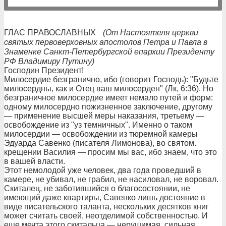
ГЛАС ПРАВОСЛАВНЫХ
(От Настоятеля церкви
святых первоверховных апостолов Петра и Павла в
Знаменке Санкт-Петербургской епархии Президенту
РФ Владимиру Путину)
Господин Президент!
Милосердие безгранично, ибо (говорит Господь): "Будьте
милосердны, как и Отец ваш милосерден" (Лк, 6:36). Но
безграничное милосердие имеет немало путей и форм:
одному милосердно пожизненное заключение, другому
— применение высшей меры наказания, третьему —
освобождение из "уз темничных". Именно о таком
милосердии — освобождении из тюремной камеры
Эдуарда Савенко (писателя Лимонова), во святом.
крещении Василия — просим мы вас, ибо знаем, что это
в вашей власти.
Этот немолодой уже человек, два года проведший в
камере, не убивал, не грабил, не насиловал, не воровал.
Скиталец, не заботившийся о благосостоянии, не
имеющий даже квартиры, Савенко лишь достояние в
виде писательского таланта, нескольких десятков книг
может считать своей, неотделимой собственностью. И
еще мечта этого скитальца — нерушимая, сильная,