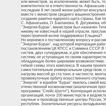
или министров, за исключением, может быть, т
компетентности и ответственности. Афанасьев 
последние 9 лет своей жизни работал консульт
вместе с министром среднего машиностроени
создание ракетно-ядерного щита страны. Как 
С. Афанасьева, О. Бакланова, В. Догужиева, о
"Энергия-Буран", министром был назначен Титк
никому не известный в нашей отрасли, прослав
перестроечной волне поддерживал Ельцина?
Но вернемся к поставленному вопросу и рассм
"Энергия-Буран", над которой корпорация работ
постановлением ЦК КПСС и Совмина СССР. В т
систем, двух супердержав, и для обеспечения п
систему, не уступающую по своим характеристи
обладающую более широкими возможностями. И 
гибкой схемы этого комплекса. В нашем проекте
самостоятельным универсальным средством, 
нагрузку массой до ста тонн, в частности, мног
промежуточную орбиту искусственного спутник
"Энергия" и корабля "Буран" явилось самой м
отечественной космонавтики (аналогичная про
программа "Спейс-Шаттл"). Кооперация исполн
организаций, почти 100 министерств и ведомс
научные и производственные центры России, Ук
республик. Значительные ресурсы вкладывалис