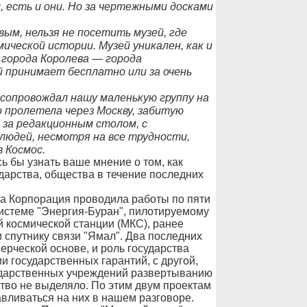
 есть и они. Но за чертежными досками
ым, нельзя не посетить музей, где
мической истории. Музей уникален, как и
 города Королева — города
 принимает бесплатно или за очень
а сопровождал нашу маленькую группу на
 пролетела через Москву, забитую
и за редакционным столом, с
людей, несмотря на все трудности,
 Космос.
 бы узнать ваше мнение о том, как
дарства, общества в течение последних
а Корпорация проводила работы по пяти
истеме "Энергия-Буран", пилотируемому
 космической станции (МКС), ранее
 спутнику связи "Ямал". Два последних
ерческой основе, и роль государства
и государственных гарантий, с другой,
сударственных учреждений развертыванию
рство не выделяло. По этим двум проектам
авливаться на них в нашем разговоре.