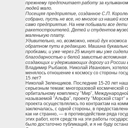
прежнему предпочитает работу за кульманом,
людей мало.
Посещяя предприятие, созданное С.П. Королев
собрано, пусть не все, но многое из нашей кос
само предприятие. На нем побывали все дети
ракетостроителей. Детей и студентов музей
маленькую плату.
Удивительно, но, возможно, некий дух космос
обратном пути в редакцию. Машина буквально
пробками, и уже через 25 минут мы уже сидел
благодарностью и белой завистью вспоминая 
создающих и удерживающих дорогу из России в
Владимир Рыбаков. Николай Иванович, хотелось
менялось отношение к космосу со стороны госу
15 лет?
Николай Зеленщиков. Последние 15-20 лет наш
серьезным темам: многоразовой космической с
орбитальному комплексу "Мир", Международной
называемой "Альфа", проекту "Морской старт" и
проекта осуществлялись по контрактам на комм
заключалась, с одной стороны, в предоставлени
как ни странно, — в противодействии ряда го
этих работ, хотя средств на эти работы госуда
было достаточно публикаций, и я не буду остан