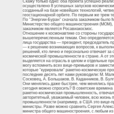
Скажу только одно: оба проекта успешно реали
осуществлено 8 успешных запусков космических
созданный на базе новейших технологий, четве
геостационарной орбите. По первым же трем те
По "Энергии-Буран" сначала заказчиком было 
Министерство общего машиностроения (МОМ), 
заказчиком является Росавиакосмос.
Отношение к космонавтике со стороны государ
вышеперечисленным темам. Оно определяется п
лица государства — президент, председатель п
— к решению возникающих вопросов, к выполн
решений, кто лично и персонально отвечает за 
космической промышленности в стране. А от эт
выделяется на отрасль в целом и отдельные пр
могу вспомнить всех вице-премьеров и замести
которые "курировали" ракетно-космическую про
последние десять лет нами руководили: М. Малей
Сосковец, А. Большаков, В. Каданников, В. Бул
Они менялись даже быстрее, чем менялись прави
сегодня можно спросить? В советские времена 
ракетно-космическая промышленность, отвечал
авторитетный, уважаемый человек, всю жизнь 
промышленности (например, в США это вице-пр
министры. Разве можно сравнить Сергея Алек
министра общего машиностроения, с любым и