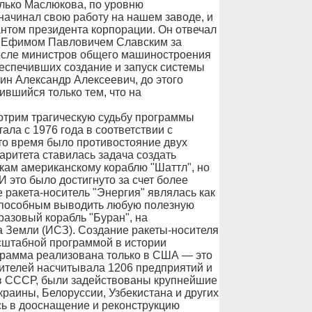
олько Маслюкова, по уровню
начинал свою работу на нашем заводе, и
антом президента корпорации. Он отвечал
я Ефимом Павловичем Славским за
после министров общего машиностроения
беспечивших создание и запуск системы
ин Александр Алексеевич, до этого
ившийся только тем, что на
отрим трагическую судьбу программы
ала с 1976 года в соответствии с
о время было противостояние двух
аритета ставилась задача создать
кам американскому кораблю "Шаттл", но
это было достигнуто за счет более
 ракета-носитель "Энергия" являлась как
способным выводить любую полезную
оразовый корабль "Буран", на
а Земли (ИСЗ). Создание ракеты-носителя
асштабной программой в истории
грамма реализована только в США — это
ителей насчитывала 1206 предприятий и
тв СССР, были задействованы крупнейшие
раины, Белоруссии, Узбекистана и других
ь в дооснащение и реконструкцию