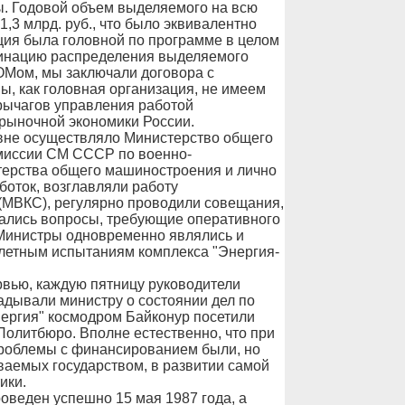
ы. Годовой объем выделяемого на всю
,3 млрд. руб., что было эквивалентно
ция была головной по программе в целом
динацию распределения выделяемого
Мом, мы заключали договора с
, как головная организация, не имеем
 рычагов управления работой
 рыночной экономики России.
вне осуществляло Министерство общего
миссии СМ СССР по военно-
ерства общего машиностроения и лично
боток, возглавляли работу
(МВКС), регулярно проводили совещания,
вались вопросы, требующие оперативного
Министры одновременно являлись и
летным испытаниям комплекса "Энергия-
ервью, каждую пятницу руководители
адывали министру о состоянии дел по
ергия" космодром Байконур посетили
Политбюро. Вполне естественно, что при
проблемы с финансированием были, но
ваемых государством, в развитии самой
ики.
оведен успешно 15 мая 1987 года, а