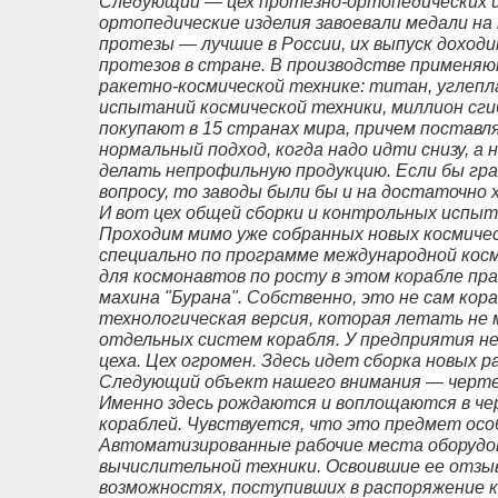
Следующий — цех протезно-ортопедических и
ортопедические изделия завоевали медали н
протезы — лучшие в России, их выпуск доходи
протезов в стране. В производстве применя
ракетно-космической технике: титан, углепл
испытаний космической техники, миллион сги
покупают в 15 странах мира, причем поставл
нормальный подход, когда надо идти снизу, а н
делать непрофильную продукцию. Если бы гр
вопросу, то заводы были бы и на достаточно 
И вот цех общей сборки и контрольных испыт
Проходим мимо уже собранных новых космичес
специально по программе международной косм
для космонавтов по росту в этом корабле пр
махина "Бурана". Собственно, это не сам кора
технологическая версия, которая летать не 
отдельных систем корабля. У предприятия не
цеха. Цех огромен. Здесь идет сборка новых р
Следующий объект нашего внимания — черте
Именно здесь рождаются и воплощаются в че
кораблей. Чувствуется, что это предмет осо
Автоматизированные рабочие места оборудов
вычислительной техники. Освоившие ее отзы
возможностях, поступивших в распоряжение к