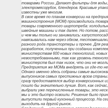
товарами России. Делают фильтры для воды,
электромясорубок, блендеров. Красивые упако
известны уже многим.
В свое время по планам конверсии на предп
машиностроения (МОМ) производились товары
товары современного ширпотреба: холодильн
швейные машины и так далее. Но потом, расс
и чем мы только ни занимались: капустопоса
навязывались нам через обком, тестомешалк
разного рода транспортеры и прочее. Для ре
разработок, полученных при создании комплек
министерствам 600 новых технологий, новых 
невостребованными, так как уровень техноло
министерств был так низок, что они не мог
Предприятия же МОМа внедрять их где-то не м
Однако именно здесь собраны самые высокок
выпускников самых престижных вузов страны.
сразу предоставлялся выбор конверсионных и
пошло бы значительно лучше. Вот, как сейчас
выбрали уже перечисленные товары, это неск
мы и это быстро освоили. Решение было прин
выпустили первый кухонный процессор. На сег
выходить на другой рынок.