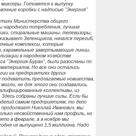
 миксеры. Готовятся к выпуску
вочные коробки с надписью "Энергия"
риятиях Министерства общего
 народного потребления, лучшие
ики, стиральные машины, телевизоры,
казывает Зеленщиков, начался перегиб,
дочные комплексы, которые
и, карамельные завертывающие линии,
ализации в народном хозяйстве
са "Энергия-Буран", были разосланы по
материалов. Но все они остались
гии на предприятиях других
ли подхватить предлагаемые новшества.
огли, не для этого они создавались.
валифицированные коллективы, из
 Здесь собраны лучшие силы. Если бы
зделий самим предприятиям, то дело
, продолжает Николай Иванович, мы
олько несвойственный нам профиль, но
ято в феврале, а в ноябре мы
одня их выпущено 1,5 миллиона. Надо