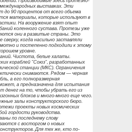
зделий. Производимые здесь протезно-
а международных выставках. Эти
т до 90 процентов от всего объема
ются материалы, которые используют в
астики. На вооружение взят опыт
баний коленного сустава. Протезы уже
яются они в развитые страны. Это
е сверху, когда насильно заставляли
амотно и постепенно подходили к этому
хорошем уровне.
аний. Чистота, белые халаты.
ких кораблей "Союз", разработанных
ической станции (МКС). Ограничения
актически снимаются. Рядом — черная
бль, а его полноразмерная
может, а предназначена для испытания
т денег на то, чтобы убрать его из
азгонных блоков и много-много еще чего.
жные залы конструкторского бюро.
ртежи проекты новых космических
бой гордости руководства.
аны по последнему слову
ваются с восторгом о новых
онструкторов. Для тех же, кто по-