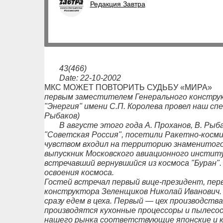
Редакция Завтра
43(466)
Date: 22-10-2002
МКС МОЖЕТ ПОВТОРИТЬ СУДЬБУ «МИРА»
первым заместителем Генерального констру
"Энергия" имени С.П. Королева провел наш с
Рыбаков)
В августе этого года А. Проханов, В. Рыб
"Советская Россия", посетили Ракетно-косми
чувством входил на территорию знаменитого
выпускник Московского авиационного инстит
встречавший вернувшийся из космоса "Буран"
освоения космоса.
Гостей встречал первый вице-президент, пе
конструктора Зеленщиков Николай Иванович. 
сразу едем в цеха. Первый — цех производст
производятся кухонные процессоры и пылесо
нашего рынка соответствующие японские и к