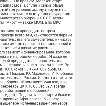
зованы. По проекту "Морской старт"
 аппаратов, а спутник связи "Ямал",
ртый год успешно эксплуатируется на
мам заказчиком выступало государство.
Министерство обороны СССР, затем
по "Миру" — также МОМ, а по МКС
ства можно проследить по трем
режде всего тем, как относятся первые
равительства, его заместители, министры
ению ими же принятых постановлений и
состояние и развитие ракетно-
ого зависит и финансирование, которое
оекты и направления работ. Я даже не
телей председателя правительства,
мышленность, а не отвечали за нее. За
, Ю. Скоков, Г. Хижа, О. Лобов, О.
гак, Б. Немцов, Ю. Маслюков, И. Клебанов.
тельства в России. И с кого из них и что
за оборонный комплекс, куда входила
 секретарь ЦК КПСС. Это был всегда
проработавший в оборонной
езидент). Под стать секретарям были и
сандровича Афанасьева, бывшего
з вышеперечисленных вице-премьеров