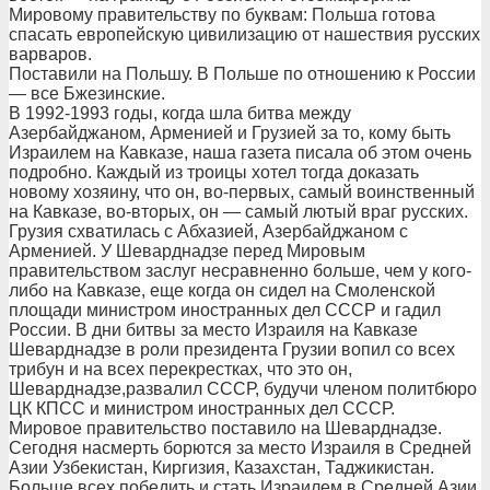
Мировому правительству по буквам: Польша готова
спасать европейскую цивилизацию от нашествия русских
варваров.
Поставили на Польшу. В Польше по отношению к России
— все Бжезинские.
В 1992-1993 годы, когда шла битва между
Азербайджаном, Арменией и Грузией за то, кому быть
Израилем на Кавказе, наша газета писала об этом очень
подробно. Каждый из троицы хотел тогда доказать
новому хозяину, что он, во-первых, самый воинственный
на Кавказе, во-вторых, он — самый лютый враг русских.
Грузия схватилась с Абхазией, Азербайджаном с
Арменией. У Шеварднадзе перед Мировым
правительством заслуг несравненно больше, чем у кого-
либо на Кавказе, еще когда он сидел на Смоленской
площади министром иностранных дел СССР и гадил
России. В дни битвы за место Израиля на Кавказе
Шеварднадзе в роли президента Грузии вопил со всех
трибун и на всех перекрестках, что это он,
Шеварднадзе,развалил СССР, будучи членом политбюро
ЦК КПСС и министром иностранных дел СССР.
Мировое правительство поставило на Шеварднадзе.
Сегодня насмерть борются за место Израиля в Средней
Азии Узбекистан, Киргизия, Казахстан, Таджикистан.
Больше всех победить и стать Израилем в Средней Азии