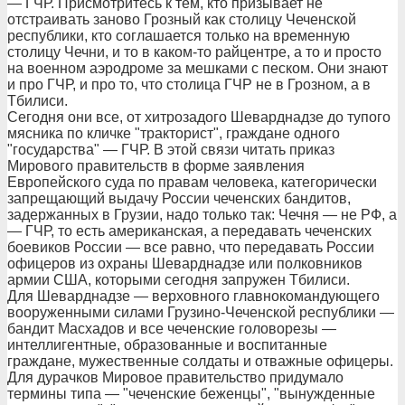
— ГЧР. Присмотритесь к тем, кто призывает не
отстраивать заново Грозный как столицу Чеченской
республики, кто соглашается только на временную
столицу Чечни, и то в каком-то райцентре, а то и просто
на военном аэродроме за мешками с песком. Они знают
и про ГЧР, и про то, что столица ГЧР не в Грозном, а в
Тбилиси.
Сегодня они все, от хитрозадого Шеварднадзе до тупого
мясника по кличке "тракторист", граждане одного
"государства" — ГЧР. В этой связи читать приказ
Мирового правительств в форме заявления
Европейского суда по правам человека, категорически
запрещающий выдачу России чеченских бандитов,
задержанных в Грузии, надо только так: Чечня — не РФ, а
— ГЧР, то есть американская, а передавать чеченских
боевиков России — все равно, что передавать России
офицеров из охраны Шеварднадзе или полковников
армии США, которыми сегодня запружен Тбилиси.
Для Шеварднадзе — верховного главнокомандующего
вооруженными силами Грузино-Чеченской республики —
бандит Масхадов и все чеченские головорезы —
интеллигентные, образованные и воспитанные
граждане, мужественные солдаты и отважные офицеры.
Для дурачков Мировое правительство придумало
термины типа — "чеченские беженцы", "вынужденные