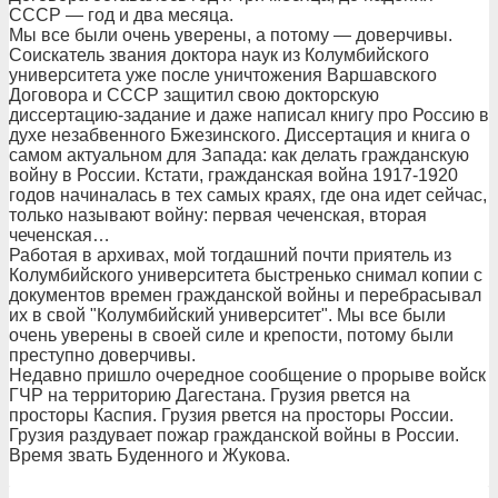
СССР — год и два месяца.
Мы все были очень уверены, а потому — доверчивы.
Соискатель звания доктора наук из Колумбийского
университета уже после уничтожения Варшавского
Договора и СССР защитил свою докторскую
диссертацию-задание и даже написал книгу про Россию в
духе незабвенного Бжезинского. Диссертация и книга о
самом актуальном для Запада: как делать гражданскую
войну в России. Кстати, гражданская война 1917-1920
годов начиналась в тех самых краях, где она идет сейчас,
только называют войну: первая чеченская, вторая
чеченская…
Работая в архивах, мой тогдашний почти приятель из
Колумбийского университета быстренько снимал копии с
документов времен гражданской войны и перебрасывал
их в свой "Колумбийский университет". Мы все были
очень уверены в своей силе и крепости, потому были
преступно доверчивы.
Недавно пришло очередное сообщение о прорыве войск
ГЧР на территорию Дагестана. Грузия рвется на
просторы Каспия. Грузия рвется на просторы России.
Грузия раздувает пожар гражданской войны в России.
Время звать Буденного и Жукова.