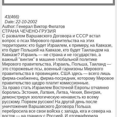
43(466)
Date: 22-10-2002
Author: Генерал Виктор Филатов
СТРАНА ЧЕЧЕНО-ГРУЗИЯ
С развалом Варшавского Договора и СССР встал
вопрос о псах Мирового правительства на этих
территориях: кто будет Израилем, к примеру, на Кавказе,
кто будет Польшей на Кавказе, кто будет Таиландом на
Кавказе? Израиль — не страна и не государство, а
важный "винтик" в машине глобальной политике
Мирового правительства. Израиль, Польша, Таиланд —
это сторожевые псы, военный гарнизоны Мирового
правительства в провинциях. США здесь — всего лишь
фирма-снабженец, фирма-посредник, которому Мировое
правительство щедро платит комиссионные.
За право стать Израилем Восточной Европы отчаянно
боролись Эстония, Латвия, Литва, Чехия, Венгрия,
демонстрируя зоологическую ненависть ко всему
русскому. Порвем русских! На другой день после
уничтожения Варшавского Договора Польша
перебросила все свои войска с запада, юга и севера на
восток — на границу с Россией. И отсемафорила