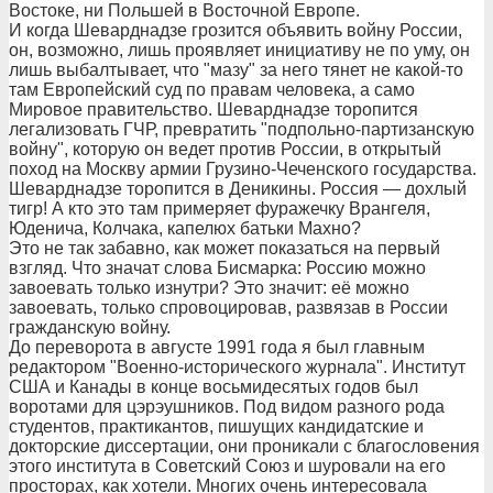
Востоке, ни Польшей в Восточной Европе.
И когда Шеварднадзе грозится объявить войну России,
он, возможно, лишь проявляет инициативу не по уму, он
лишь выбалтывает, что "мазу" за него тянет не какой-то
там Европейский суд по правам человека, а само
Мировое правительство. Шеварднадзе торопится
легализовать ГЧР, превратить "подпольно-партизанскую
войну", которую он ведет против России, в открытый
поход на Москву армии Грузино-Чеченского государства.
Шеварднадзе торопится в Деникины. Россия — дохлый
тигр! А кто это там примеряет фуражечку Врангеля,
Юденича, Колчака, капелюх батьки Махно?
Это не так забавно, как может показаться на первый
взгляд. Что значат слова Бисмарка: Россию можно
завоевать только изнутри? Это значит: её можно
завоевать, только спровоцировав, развязав в России
гражданскую войну.
До переворота в августе 1991 года я был главным
редактором "Военно-исторического журнала". Институт
США и Канады в конце восьмидесятых годов был
воротами для цэрэушников. Под видом разного рода
студентов, практикантов, пишущих кандидатские и
докторские диссертации, они проникали с благословения
этого института в Советский Союз и шуровали на его
просторах, как хотели. Многих очень интересовала