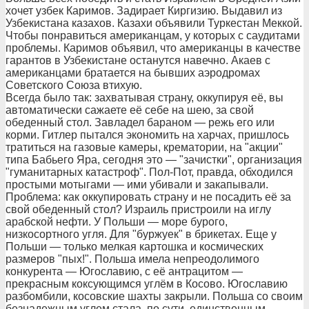
хочет узбек Каримов. Задирает Киргизию. Выдавил из
Узбекистана казахов. Казахи объявили Туркестан Меккой.
Чтобы понравиться американцам, у которых с саудитами
проблемы. Каримов объявил, что американцы в качестве
гарантов в Узбекистане останутся навечно. Акаев с
американцами братается на бывших аэродромах
Советского Союза втихую.
Всегда было так: захватывая страну, оккупируя её, вы
автоматически сажаете её себе на шею, за свой
обеденный стол. Завладел бараном — режь его или
корми. Гитлер пытался экономить на харчах, пришлось
тратиться на газовые камеры, крематории, на "акции"
типа Бабьего Яра, сегодня это — "зачистки", организация
"гуманитарных катастроф". Пол-Пот, правда, обходился
простыми мотыгами — ими убивали и закапывали.
Проблема: как оккупировать страну и не посадить её за
свой обеденный стол? Израиль пристроили на иглу
арабской нефти. У Польши — море бурого,
низкосортного угля. Для "буржуек" в брикетах. Еще у
Польши — только мелкая картошка и космических
размеров "пых!". Польша имела непреодолимого
конкурента — Югославию, с её антрацитом —
прекрасным коксующимся углём в Косово. Югославию
разбомбили, косовские шахты закрыли. Польша со своим
безнадежным углем стала, по сути, единственным