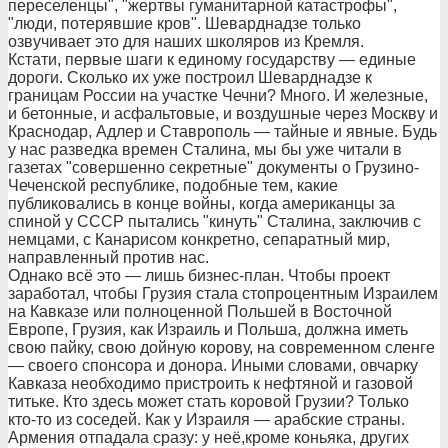
переселенцы", "жертвы гуманитарной катастрофы",
"люди, потерявшие кров". Шеварднадзе только
озвучивает это для наших школяров из Кремля.
Кстати, первые шаги к единому государству — единые
дороги. Сколько их уже построил Шеварднадзе к
границам России на участке Чечни? Много. И железные,
и бетонные, и асфальтовые, и воздушные через Москву и
Краснодар, Адлер и Ставрополь — тайные и явные. Будь
у нас разведка времен Сталина, мы бы уже читали в
газетах "совершенно секретные" документы о Грузино-
Чеченской республике, подобные тем, какие
публиковались в конце войны, когда американцы за
спиной у СССР пытались "кинуть" Сталина, заключив с
немцами, с Канарисом конкретно, сепаратный мир,
направленный против нас.
Однако всё это — лишь бизнес-план. Чтобы проект
заработал, чтобы Грузия стала стопроцентным Израилем
на Кавказе или полноценной Польшей в Восточной
Европе, Грузия, как Израиль и Польша, должна иметь
свою пайку, свою дойную корову, на современном сленге
— своего спонсора и донора. Иными словами, овчарку
Кавказа необходимо пристроить к нефтяной и газовой
титьке. Кто здесь может стать коровой Грузии? Только
кто-то из соседей. Как у Израиля — арабские страны.
Армения отпадала сразу: у неё,кроме коньяка, других