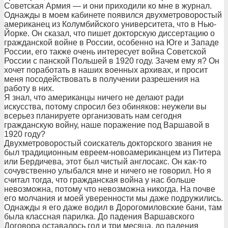
Советская Армия — и они приходили ко мне в журнал.
Однажды в моем кабинете появился двухметроворостый
американец из Колумбийского университета, что в Нью-
Йорке. Он сказал, что пишет докторскую диссертацию о
гражданской войне в России, особенно на Юге и Западе
России, его также очень интересует война Советской
России с панской Польшей в 1920 году. Зачем ему я? Он
хочет поработать в наших военных архивах, и просит
меня посодействовать в получении разрешения на
работу в них.
Я знал, что американцы ничего не делают ради
искусства, потому спросил без обиняков: неужели вы
всерьез планируете организовать нам сегодня
гражданскую войну, наше поражение под Варшавой в
1920 году?
Двухметроворостый соискатель докторского звания не
был традиционным евреем-новоамериканцем из Питера
или Бердичева, этот был чистый англосакс. Он как-то
сочувственно улыбался мне и ничего не говорил. Но я
считал тогда, что гражданская война у нас больше
невозможна, потому что невозможна никогда. На почве
его молчания и моей уверенности мы даже подружились.
Однажды я его даже водил в Дорогомиловские бани, там
была классная парилка. До падения Варшавского
Договора оставалось год и три месяца, до падения