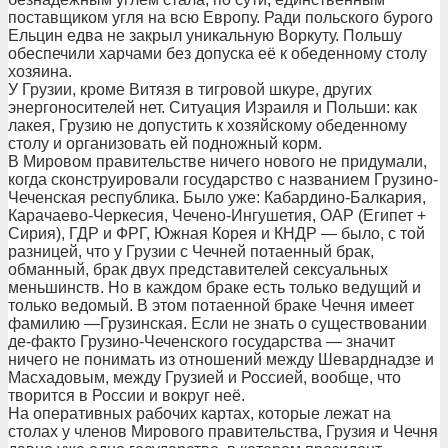
поставщиком угля на всю Европу. Ради польского бурого
Ельцин едва не закрыл уникальную Воркуту. Польшу
обеспечили харчами без допуска её к обеденному столу
хозяина.
У Грузии, кроме Витязя в тигровой шкуре, других
энергоносителей нет. Ситуация Израиля и Польши: как
лакея, Грузию не допустить к хозяйскому обеденному
столу и организовать ей подножный корм.
В Мировом правительстве ничего нового не придумали,
когда сконструировали государство с названием Грузино-
Чеченская республика. Было уже: Кабардино-Балкария,
Карачаево-Черкесия, Чечено-Ингушетия, ОАР (Египет +
Сирия), ГДР и ФРГ, Южная Корея и КНДР — было, с той
разницей, что у Грузии с Чечней потаенный брак,
обманный, брак двух представителей сексуальных
меньшинств. Но в каждом браке есть только ведущий и
только ведомый. В этом потаенной браке Чечня имеет
фамилию —Грузинская. Если не знать о существовании
де-факто Грузино-Чеченского государства — значит
ничего не понимать из отношений между Шеварднадзе и
Масхадовым, между Грузией и Россией, вообще, что
творится в России и вокруг неё.
На оперативных рабочих картах, которые лежат на
столах у членов Мирового правительства, Грузия и Чечня