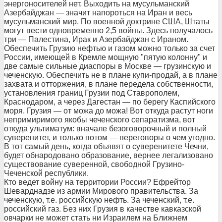
энергоносителей нет. Выходить на мусульманский
Азербайджан — значит напороться на Иран и весь
мусульманский мир. По военной доктрине США, Штаты
могут вести одновременно 2,5 войны. Здесь получалось
три — Палестина, Ирак и Азербайджан с Ираном.
Обеспечить Грузию нефтью и газом можно только за счет
России, имеющей в Кремле мощную "пятую колонну" и
две самые сильные диаспоры в Москве — грузинскую и
чеченскую. Обеспечить не в плане купи-продай, а в плане
захвата и отторжения, в плане передела собственности,
установления границ Грузии под Ставрополем,
Краснодаром, а через Дагестан — по берегу Каспийского
моря. Грузия — от можа до можа! Вот откуда растут ноги
непримиримого якобы чеченского сепаратизма, вот
откуда ультиматум: вначале безоговорочный и полный
суверенитет, и только потом — переговоры о чем угодно.
В тот самый день, когда объявят о суверенитете Чечни,
будет обнародовано образование, вернее легализовано
существование суверенной, свободной Грузино-
Чеченской республики.
Кто ведет войну на территории России? Ефрейтор
Шеварднадзе из армии Мирового правительства. За
чеченскую, т.е. российскую нефть. За чеченский, т.е.
российский газ. Без них Грузия в качестве кавказской
овчарки не может стать ни Израилем на Ближнем