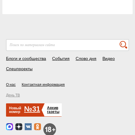
Блоги и сообщества
События
Слово дня
Видео
Спецпроекты
О нас
Контактная информация
День ТВ
№31
Архив
Новый
номер
газеты