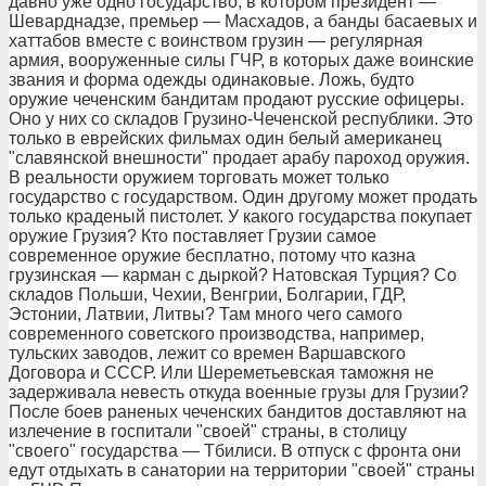
давно уже одно государство, в котором президент —
Шеварднадзе, премьер — Масхадов, а банды басаевых и
хаттабов вместе с воинством грузин — регулярная
армия, вооруженные силы ГЧР, в которых даже воинские
звания и форма одежды одинаковые. Ложь, будто
оружие чеченским бандитам продают русские офицеры.
Оно у них со складов Грузино-Чеченской республики. Это
только в еврейских фильмах один белый американец
"славянской внешности" продает арабу пароход оружия.
В реальности оружием торговать может только
государство с государством. Один другому может продать
только краденый пистолет. У какого государства покупает
оружие Грузия? Кто поставляет Грузии самое
современное оружие бесплатно, потому что казна
грузинская — карман с дыркой? Натовская Турция? Со
складов Польши, Чехии, Венгрии, Болгарии, ГДР,
Эстонии, Латвии, Литвы? Там много чего самого
современного советского производства, например,
тульских заводов, лежит со времен Варшавского
Договора и СССР. Или Шереметьевская таможня не
задерживала невесть откуда военные грузы для Грузии?
После боев раненых чеченских бандитов доставляют на
излечение в госпитали "своей" страны, в столицу
"своего" государства — Тбилиси. В отпуск с фронта они
едут отдыхать в санатории на территории "своей" страны