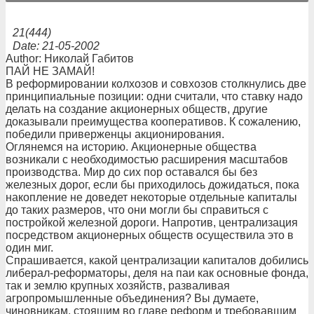
21(444)
Date: 21-05-2002
Author: Николай Габитов
ПАЙ НЕ ЗАМАЙ!
В реформировании колхозов и совхозов столкнулись две
принципиальные позиции: одни считали, что ставку надо
делать на создание акционерных обществ, другие
доказывали преимущества кооперативов. К сожалению,
победили приверженцы акционирования.
Оглянемся на историю. Акционерные общества
возникали с необходимостью расширения масштабов
производства. Мир до сих пор оставался бы без
железных дорог, если бы приходилось дожидаться, пока
накопление не доведет некоторые отдельные капиталы
до таких размеров, что они могли бы справиться с
постройкой железной дороги. Напротив, централизация
посредством акционерных обществ осуществила это в
один миг.
Спрашивается, какой централизации капиталов добились
либерал-реформаторы, деля на паи как основные фонда,
так и землю крупных хозяйств, разваливая
агропромышленные объединения? Вы думаете,
чиновникам, стоящим во главе реформ и требовавшим