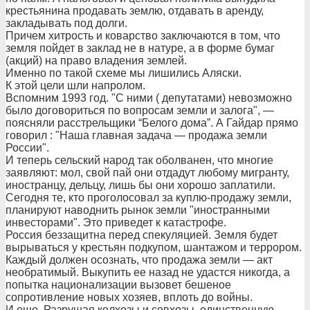
крестьянина продавать землю, отдавать в аренду,
закладывать под долги.
Причем хитрость и коварство заключаются в том, что
земля пойдет в заклад не в натуре, а в форме бумаг
(акций) на право владения землей.
Именно по такой схеме мы лишились Аляски.
К этой цели шли напролом.
Вспомним 1993 год. "С ними ( депутатами) невозможно
было договориться по вопросам земли и залога", —
поясняли расстрельщики “Белого дома”. А Гайдар прямо
говорил : "Наша главная задача — продажа земли
России".
И теперь сельский народ так оболванен, что многие
заявляют: мол, свой пай они отдадут любому мигранту,
иностранцу, дельцу, лишь бы они хорошо заплатили.
Сегодня те, кто проголосовал за куплю-продажу земли,
планируют наводнить рынок земли "иностранными
инвесторами". Это приведет к катастрофе.
Россия беззащитна перед спекуляцией. Земля будет
вырываться у крестьян подкупом, шантажом и террором.
Каждый должен осознать, что продажа земли — акт
необратимый. Выкупить ее назад не удастся никогда, а
попытка национализации вызовет бешеное
сопротивление новых хозяев, вплоть до войны.
И еще. Разрушая колхозы и совхозы, единственную