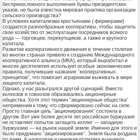
беспрекословного выполнения буквы президентских
указов, не была известна мировая практика организации
сельского производства?
В условиях капитализма крестьянами ( фермерами)
создаются разнообразные кооперативы, чтобы защитить
свое хозяйство от эксплуатации посредников всякого
рода — торговцев, перекупщиков, а также и крупного
капитала.
Развитие кооперативного движения в течение столетия
во многих странах привело к созданию Международного
кооперативного альянса (МКА), который выработал и
многие десятилетия использует особые экономические
правила, получившие название "кооперативных
принципов", что помогает аграрникам выживать в мире
хищного капитала.
Однако, у нас разыгрался другой сценарий. Вместо
колхозов и совхозов образовались акционерные
общества. Хотя этот термин "акционерные общества"
неприменим к тому, что сформировано сейчас на селе.
Просто главная цель "акционирования" состояла в
другом. Вот уже более десяти лет российская буржуазия
не оставляет попыток затащить коллег — западную
буржуазию — на рынок нашей земли. Именно для этого и
было придумано "акционирование". Земля была роздана
по паям. А налоговая и ценовая политика вынудила