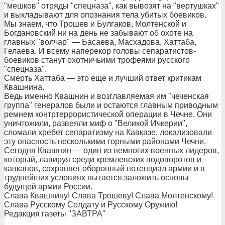
"мешков" отряды "спецназа", как вывозят на "вертушках"
и выкладывают для опознания тела убитых боевиков.
Мы знаем, что Трошев и Булгаков, Молтенской и
Богдановский ни на день не забывают об охоте на
главных "волчар" — Басаева, Масхадова, Хаттаба,
Гелаева. И всему наперекор головы сепаратистов-
боевиков станут охотничьими трофеями русского
"спецназа".
Смерть Хаттаба — это еще и лучший ответ критикам
Квашнина.
Ведь именно Квашнин и возглавляемая им "чеченская
группа" генералов были и остаются главным приводным
ремнем контртеррористической операции в Чечне. Они
уничтожили, развеяли миф о "Великой Ичкерии",
сломали хребет сепаратизму на Кавказе, локализовали
эту опасность несколькими горными районами Чечни.
Сегодня Квашнин — один из немногих военных лидеров,
который, лавируя среди кремлевских водоворотов и
капканов, сохраняет оборонный потенциал армии и в
труднейших условиях пытается заложить основы
будущей армии России.
Слава Квашнину! Слава Трошеву! Слава Молтенскому!
Слава Русскому Солдату и Русскому Оружию!
Редакция газеты "ЗАВТРА"