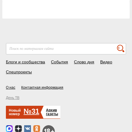
Блоги и сообщества
События
Слово дня
Видео
Спецпроекты
О нас
Контактная информация
День ТВ
№31
Архив
Новый
номер
газеты