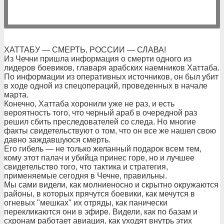
ХАТТАБУ — СМЕРТЬ, РОССИИ — СЛАВА!
Из Чечни пришла информация о смерти одного из
лидеров боевиков, главаря арабских наемников Хаттаба.
По информации из оперативных источников, он был убит
в ходе одной из спецопераций, проведенных в начале
марта.
Конечно, Хаттаба хоронили уже не раз, и есть
вероятность того, что черный араб в очередной раз
решил сбить преследователей со следа. Но многие
факты свидетельствуют о том, что он все же нашел свою
давно заждавшуюся смерть.
Его гибель — не только желанный подарок всем тем,
кому этот палач и убийца принес горе, но и лучшее
свидетельство того, что тактика и стратегия,
применяемые сегодня в Чечне, правильны.
Мы сами видели, как молниеносно и скрытно окружаются
районы, в которых прячутся боевики, как мечутся в
огневых "мешках" их отряды, как панически
перекликаются они в эфире. Видели, как по базам и
схронам работает авиация, как уходят внутрь этих