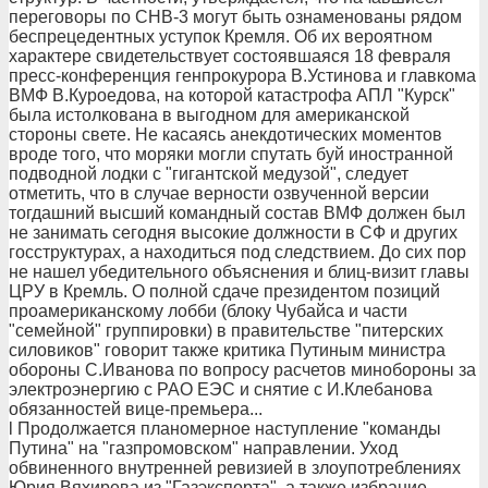
переговоры по СНВ-3 могут быть ознаменованы рядом
беспрецедентных уступок Кремля. Об их вероятном
характере свидетельствует состоявшаяся 18 февраля
пресс-конференция генпрокурора В.Устинова и главкома
ВМФ В.Куроедова, на которой катастрофа АПЛ "Курск"
была истолкована в выгодном для американской
стороны свете. Не касаясь анекдотических моментов
вроде того, что моряки могли спутать буй иностранной
подводной лодки с "гигантской медузой", следует
отметить, что в случае верности озвученной версии
тогдашний высший командный состав ВМФ должен был
не занимать сегодня высокие должности в СФ и других
госструктурах, а находиться под следствием. До сих пор
не нашел убедительного объяснения и блиц-визит главы
ЦРУ в Кремль. О полной сдаче президентом позиций
проамериканскому лобби (блоку Чубайса и части
"семейной" группировки) в правительстве "питерских
силовиков" говорит также критика Путиным министра
обороны С.Иванова по вопросу расчетов минобороны за
электроэнергию с РАО ЕЭС и снятие с И.Клебанова
обязанностей вице-премьера...
l Продолжается планомерное наступление "команды
Путина" на "газпромовском" направлении. Уход
обвиненного внутренней ревизией в злоупотреблениях
Юрия Вяхирева из "Газэкспорта", а также избрание