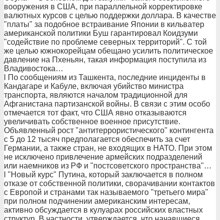
вооружения в США, при параллельной корректировке
валютных курсов с целью поддержки доллара. В качестве
"платы" за подобное встраивание Японии в кильватер
американской политики Буш гарантировал Коидзуми
"содействие по проблеме северных территорий". С той
же целью южнокорейцам обещано усилить политическое
давление на Пхеньян, такая информация поступила из
Владивостока…
l По сообщениям из Ташкента, последние инциденты в
Кандагаре и Кабуле, включая убийство министра
транспорта, являются началом традиционной для
Афганистана партизанской войны. В связи с этим особо
отмечается тот факт, что США явно отказываются
увеличивать собственное военное присутствие.
Объявленный рост "антитеррористического" контингента
с 5 до 12 тысяч предполагается обеспечить за счет
Германии, а также стран, не входящих в НАТО. При этом
не исключено привлечение армейских подразделений
или наемников из РФ и "постсоветского пространства"…
l "Новый курс" Путина, который заключается в полном
отказе от собственной политики, сворачивании контактов
с Европой и странами так называемого "третьего мира"
при полном подчинении американским интересам,
активно обсуждается в кулуарах российских властных
структур. В частности, утверждается, что начавшиеся