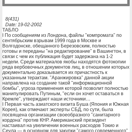
8(431)
Date: 19-02-2002
ТАБЛО
l По сообщениям из Лондона, файлы "компромата" по
сентябрьским взрывам 1999 года в Москве и
Волгодонске, обещанного Березовским, полностью
готовы и переданы "на редактирование" в Вашингтон, в
связи с чем их публикация будет задержана на 1-2
недели. Среди материалов якобы находятся фотокопии
ряда вербовочных документов лиц, в отношении которых
документально доказывается их причастность к
указанным терактам. "Аранжировка" данной акции
направлена на создание такой "информационной
бомбы", угроза применения которой позволит полностью
манипулировать Путиным, "если он хочет оставаться в
Кремле", утверждают наши источники…
l Первая часть азиатского визита Буша (Япония и Южная
Корея), как отмечают эксперты СБД, по сути, была
посвящена организации своеобразного "санитарного
кордона" против КНР. Американский президент
настаивал на увеличении военных расходов Токио и
Сеула — в основном для закупки "самого современного"