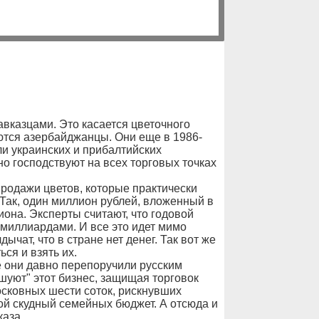
вказцами. Это касается цветочного
ются азербайджанцы. Они еще в 1986-
ли украинских и прибалтийских
о господствуют на всех торговых точках
родажи цветов, которые практически
Так, один миллион рублей, вложенный в
иона. Эксперты считают, что годовой
 миллиардами. И все это идет мимо
ычат, что в стране нет денег. Так вот же
ься и взять их.
е они давно перепоручили русским
шуют" этот бизнес, защищая торговок
осковных шести соток, рискнувших
вой скудный семейных бюджет. А отсюда и
каза.