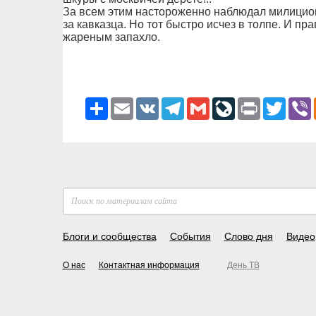
За всем этим настороженно наблюдал милицион
за кавказца. Но тот быстро исчез в толпе. И пр
жареным запахло.
Ресурс
Email
VK
Telegram
Gmail
LiveJournal
Print
Twitter
V
Блоги и сообщества
События
Слово дня
Видео
О нас
Контактная информация
День ТВ