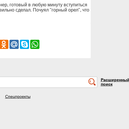
ер, готовый в любую минуту вступиться
авильно сделал. Почуял "горный орел", что
iber
Odnoklassniki
Mail.Ru
Skype
WhatsApp
Расширенны
поиск
Спецпроекты