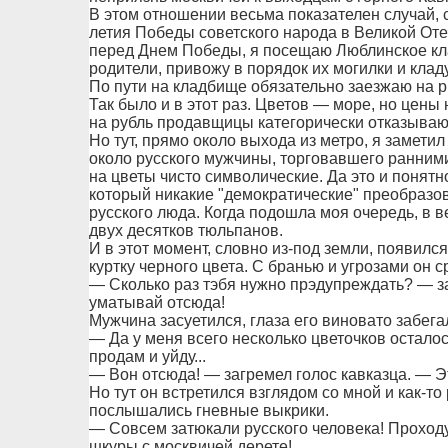
В этом отношении весьма показателен случай, с
летия Победы советского народа в Великой Оте
перед Днем Победы, я посещаю Люблинское кл
родители, привожу в порядок их могилки и клад
По пути на кладбище обязательно заезжаю на р
Так было и в этот раз. Цветов — море, но цены
на рубль продавщицы категорически отказываю
Но тут, прямо около выхода из метро, я замет
около русского мужчины, торговавшего ранним
на цветы чисто символические. Да это и понятн
который никакие "демократические" преобразов
русского люда. Когда подошла моя очередь, в 
двух десятков тюльпанов.
И в этот момент, словно из-под земли, появилс
куртку черного цвета. С бранью и угрозами он 
— Сколько раз тэбя нужно прэдупреждать? — за
уматывай отсюда!
Мужчина засуетился, глаза его виновато забега
— Да у меня всего несколько цветочков остало
продам и уйду...
— Вон отсюда! — загремел голос кавказца. — Э
Но тут он встретился взглядом со мной и как-то
послышались гневные выкрики.
— Совсем затюкали русского человека! Проходу 
шкуры с москвичей дерете!..