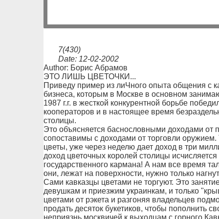
7(430)
Date: 12-02-2002
Author: Борис Абрамов
ЭТО ЛИШЬ ЦВЕТОЧКИ...
Приведу пример из лиЧного опыта общения с ка
бизнеса, которым в Москве в основном занима
1987 г.г. в жесткой конкурентной борьбе победи
кооператоров и в настоящее время безраздельн
столицы.
Это объясняется баснословными доходами от п
сопоставимы с доходами от торговли оружием. 
цветы, уже через неделю дает доход в три милл
доход цветочных королей столицы исчисляется
государственного кармана! А нам все время талд
они, лежат на поверхности, нужно только нагнут
Сами кавказцы цветами не торгуют. Это заняти
девушкам и приезжим украинкам, и только "кры
цветами от рэкета и разгоняя владельцев подм
продать десяток букетиков, чтобы пополнить с
неприязнь москвичей к выходцам с горного Кав