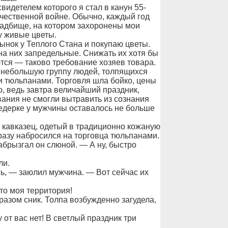
видетелем которого я стал в канун 55-
чественной войне. Обычно, каждый год
адбище, на котором захоронены мои
у живые цветы.
ынок у Теплого Стана и покупаю цветы.
 на них запредельные. Снижать их хотя бы
тся — таково требование хозяев товара.
ил небольшую группу людей, толпящихся
и тюльпанами. Торговля шла бойко, цены
о, ведь завтра величайший праздник,
ания не смогли вытравить из сознания
ведерке у мужчины оставалось не больше
я кавказец, одетый в традиционно кожаную
сразу набросился на торговца тюльпанами.
брызгал он слюной. — А ну, быстро
ли.
сь, — заюлил мужчина. — Вот сейчас их
то моя территория!
 разом сник. Толпа возбужденно загудела,
от вас нет! В светлый праздник три