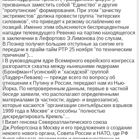
призванных заместить собой "Единство" и другие
"пропутинские" формирования. При этом "зачистку
экстремистов" должна провести группа "питерских
силовиков", что приведет к резкому ослаблению ее
позиций. Именно этим объясняются беспрецедентные
нападки телеведущего Ревенко на партию находящегося
в заключении в Лефортово Э.Лимонова (по слухам,
В.Познер получил большие отступные за снятие его
передачи в прайм-тайм РТР 25 ноября "по техническим
причинам")…
l В руководящем ядре Всемирного еврейского конгресса
разгорается схватка между нынешними лидерами
(Бронфман+Гусинский) и "хасидской" группой
(Лаудер+Леваев) — прежде всего по вопросу об
отношении к Путину и России, передают нам из Нью-
Йорка. По непроверенным данным, первые в частной
беседе заявили, что располагают определенными
материалами (в частности, аудио- и видеозаписи),
которые касаются "организации сентьябрьских взрывов
1999 года в Москве" и способны "полностью
дискредитировать Кремль"…
l Визит генсека Североатлантического союза
Дж.Робертсона в Москву и его предложения о создании
некоего нового органа, Совета России и НАТО, где РФ
будет обладать правом вето и преимущественным