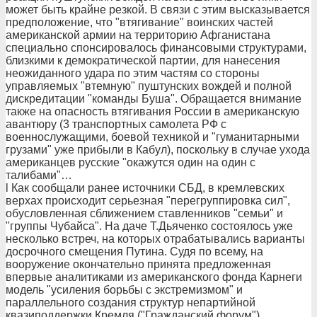
может быть крайне резкой. В связи с этим высказывается
предположение, что "втягивание" воинских частей
американской армии на территорию Афганистана
специально спонсировалось финансовыми структурами,
близкими к демократической партии, для нанесения
неожиданного удара по этим частям со стороны
управляемых "втемную" пуштунских вождей и полной
дискредитации "команды Буша". Обращается внимание
также на опасность втягивания России в американскую
авантюру (3 транспортных самолета РФ с
военнослужащими, боевой техникой и "гуманитарными
грузами" уже прибыли в Кабул), поскольку в случае ухода
американцев русские "окажутся один на один с
талибами"…
l Как сообщали ранее источники СБД, в кремлевских
верхах происходит серьезная "перегруппировка сил",
обусловленная сближением ставленников "семьи" и
"группы Чубайса". На даче Т.Дьяченко состоялось уже
несколько встреч, на которых отрабатывались варианты
досрочного смещения Путина. Судя по всему, на
вооружение окончательно принята предложенная
впервые аналитиками из американского фонда Карнеги
модель "усиления борьбы с экстремизмом" и
параллельного создания структур непартийной
квазиподдержки Кремля ("Гражданский форум"),