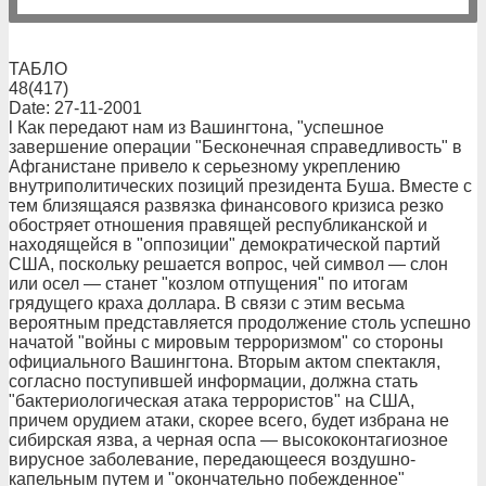
ТАБЛО
48(417)
Date: 27-11-2001
l Как передают нам из Вашингтона, "успешное
завершение операции "Бесконечная справедливость" в
Афганистане привело к серьезному укреплению
внутриполитических позиций президента Буша. Вместе с
тем близящаяся развязка финансового кризиса резко
обостряет отношения правящей республиканской и
находящейся в "оппозиции" демократической партий
США, поскольку решается вопрос, чей символ — слон
или осел — станет "козлом отпущения" по итогам
грядущего краха доллара. В связи с этим весьма
вероятным представляется продолжение столь успешно
начатой "войны с мировым терроризмом" со стороны
официального Вашингтона. Вторым актом спектакля,
согласно поступившей информации, должна стать
"бактериологическая атака террористов" на США,
причем орудием атаки, скорее всего, будет избрана не
сибирская язва, а черная оспа — высококонтагиозное
вирусное заболевание, передающееся воздушно-
капельным путем и "окончательно побежденное"