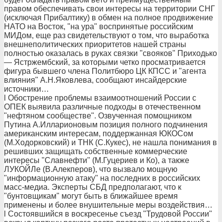
правом обеспечивать свои интересы на территории СНГ
(исключая Прибалтику) в обмен на полное продвижение
НАТО на Восток, "на ура" воспринятые российским
МИДом, еще раз свидетельствуют о том, что выработка
внешнеполитических приоритетов нашей страны
полностью оказалась в руках связки "свояков" Приходько
— Ястржембский, за которыми четко просматривается
фигура бывшего члена Политбюро ЦК КПСС и "агента
влияния" А.Н.Яковлева, сообщают инсайдерские
источники…
l Обострение проблемы взаимоотношений России с
ОПЕК выявила различные подходы в отечественном
"нефтяном сообществе". Озвученная помощником
Путина А.Илларионовым позиция полного подчинения
американским интересам, поддержанная ЮКОСом
(М.Ходорковский) и ТНК (С.Кукес), не нашла понимания в
решивших защищать собственные коммерческие
интересы "Славнефти" (М.Гуцериев и Ко), а также
ЛУКОЙЛе (В.Алекперов), что вызвало мощную
"информационную атаку" на последних в российских
масс-медиа. Эксперты СБД предполагают, что к
"бунтовщикам" могут быть в ближайшее время
применены и более внушительные меры воздействия…
l Состоявшийся в воскресенье съезд "Трудовой России"