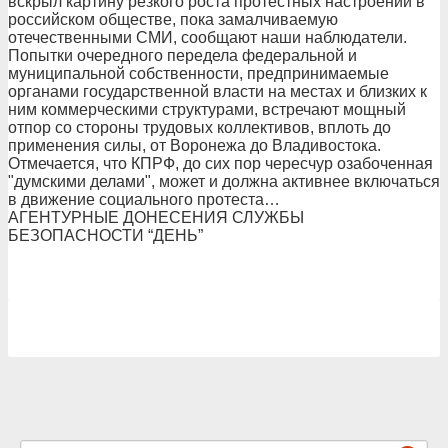
вскрыл картину резкого роста протестных настроений в
российском обществе, пока замалчиваемую
отечественными СМИ, сообщают наши наблюдатели.
Попытки очередного передела федеральной и
муниципальной собственности, предпринимаемые
органами государственной власти на местах и близких к
ним коммерческими структурами, встречают мощный
отпор со стороны трудовых коллективов, вплоть до
применения силы, от Воронежа до Владивостока.
Отмечается, что КПРФ, до сих пор чересчур озабоченная
"думскими делами", может и должна активнее включаться
в движение социального протеста…
АГЕНТУРНЫЕ ДОНЕСЕНИЯ СЛУЖБЫ
БЕЗОПАСНОСТИ “ДЕНЬ”