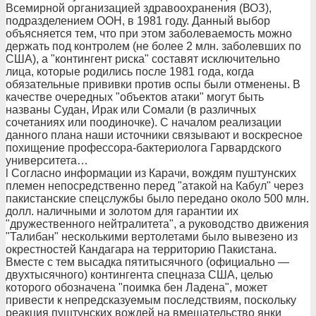
Всемирной организацией здравоохранения (ВОЗ),
подразделением ООН, в 1981 году. Данный выбор
объясняется тем, что при этом заболеваемость можно
держать под контролем (не более 2 млн. заболевших по
США), а "контингент риска" составят исключительно
лица, которые родились после 1981 года, когда
обязательные прививки против оспы были отменены. В
качестве очередных "объектов атаки" могут быть
названы Судан, Ирак или Сомали (в различных
сочетаниях или поодиночке). С началом реализации
данного плана наши источники связывают и воскресное
похищение профессора-бактериолога Гарвардского
университета…
l Согласно информации из Карачи, вождям пуштунских
племен непосредственно перед "атакой на Кабул" через
пакистанские спецслужбы было передано около 500 млн.
долл. наличными и золотом для гарантии их
"дружественного нейтралитета", а руководство движения
"Талибан" несколькими вертолетами было вывезено из
окрестностей Кандагара на территорию Пакистана.
Вместе с тем высадка пятитысячного (официально —
двухтысячного) контингента спецназа США, целью
которого обозначена "поимка бен Ладена", может
привести к непредсказуемым последствиям, поскольку
реакция пуштунских вождей на вмешательство янки