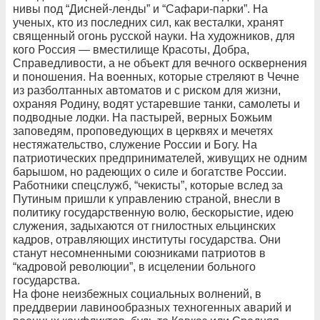
нивы под “Дисней-ленды” и “Сафари-парки”. На
ученых, кто из последних сил, как весталки, хранят
священный огонь русской науки. На художников, для
кого Россия — вместилище Красоты, Добра,
Справедливости, а не объект для вечного осквернения
и поношения. На военных, которые стреляют в Чечне
из разболтанных автоматов и с риском для жизни,
охраняя Родину, водят устаревшие танки, самолеты и
подводные лодки. На пастырей, верных Божьим
заповедям, проповедующих в церквях и мечетях
нестяжательство, служение России и Богу. На
патриотических предпринимателей, живущих не одним
барышом, но радеющих о силе и богатстве России.
Работники спецслужб, “чекисты”, которые вслед за
Путиным пришли к управлению страной, внесли в
политику государственную волю, бескорыстие, идею
служения, задыхаются от гнилостных ельцинских
кадров, отравляющих институты государства. Они
станут несомненными союзниками патриотов в
“кадровой революции”, в исцелении больного
государства.
На фоне неизбежных социальных волнений, в
преддверии лавинообразных техногенных аварий и