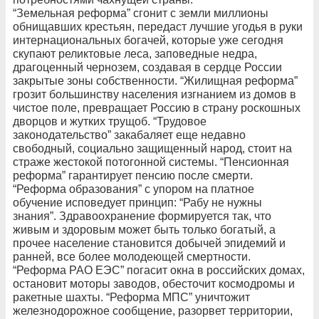
“Земельная реформа” сгонит с земли миллионы
обнищавших крестьян, передаст лучшие угодья в руки
интернациональных богачей, которые уже сегодня
скупают реликтовые леса, заповедные недра,
драгоценный чернозем, создавая в сердце России
закрытые зоны собственности. “Жилищная реформа”
грозит большинству населения изгнанием из домов в
чистое поле, превращает Россию в страну роскошных
дворцов и жутких трущоб. “Трудовое
законодательство” закабаляет еще недавно
свободный, социально защищенный народ, стоит на
страже жестокой потогонной системы. “Пенсионная
реформа” гарантирует пенсию после смерти.
“Реформа образования” с упором на платное
обучение исповедует принцип: “Рабу не нужны
знания”. Здравоохранение формируется так, что
живым и здоровым может быть только богатый, а
прочее население становится добычей эпидемий и
ранней, все более молодеющей смертности.
“Реформа РАО ЕЭС” погасит окна в российских домах,
остановит моторы заводов, обесточит космодромы и
ракетные шахты. “Реформа МПС” уничтожит
железнодорожное сообщение, разорвет территории,