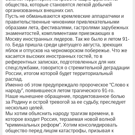
общества, которые становятся легкой добычей
организованных внешних сил.
Пусть не обманываются кремлевские аппаратчики и
правительственные чиновники привлекательными
образами лета, фестивалями, гастролями зарубежных
знаменитостей, комплиментами приезжающих в
Москву иностранных лидеров. Так же было и летом 91-
го. Беда пришла среди цветущего августа, зреющих
яблок и отпусков на черноморском побережье. Что же
касается высоких иностранных гостей, то в
референтных записках, подготовленных для них
спецслужбами, говорится о стремительной деградации
России, итогом которой будет территориальный
распад.
Именно об этом предупреждало пророческое “Слово к
народу”, появившееся летом трагического 91-го.
Наше нынешнее обращение, продиктованное болью
за Родину и острой тревогой за ее судьбу, преследует
несколько целей.
Мы хотим объяснить народу трагизм времени, в
которое входит Россия, терзаемая новой волной
“криминальных реформ”. Хотим консолидировать
общество перед лицом катастрофы, призывая к