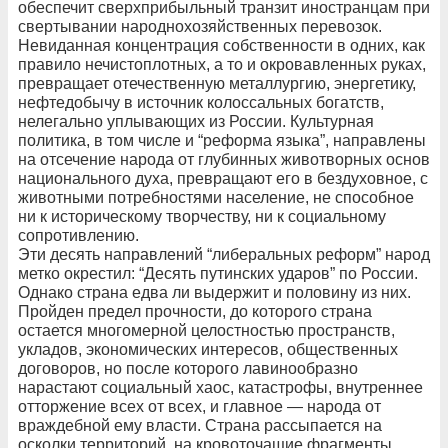
обеспечит сверхприбыльный транзит иностранцам при
свертывании народнохозяйственных перевозок.
Невиданная концентрация собственности в одних, как
правило нечистоплотных, а то и окровавленных руках,
превращает отечественную металлургию, энергетику,
нефтедобычу в источник колоссальных богатств,
нелегально уплывающих из России. Культурная
политика, в том числе и “реформа языка”, направлены
на отсечение народа от глубинных животворных основ
национального духа, превращают его в бездуховное, с
животными потребностями население, не способное
ни к историческому творчеству, ни к социальному
сопротивлению.
Эти десять направлений “либеральных реформ” народ
метко окрестил: “Десять путинских ударов” по России.
Однако страна едва ли выдержит и половину из них.
Пройден предел прочности, до которого страна
остается многомерной целостностью пространств,
укладов, экономических интересов, общественных
договоров, но после которого лавинообразно
нарастают социальный хаос, катастрофы, внутреннее
отторжение всех от всех, и главное — народа от
враждебной ему власти. Страна рассыпается на
осколки территорий, на кровоточащие фрагменты