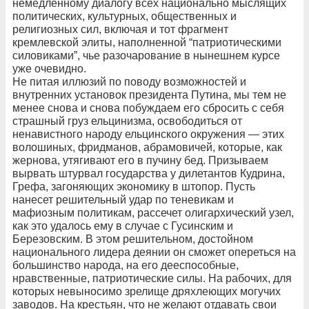
немедленному диалогу всех национально мыслящих
политических, культурных, общественных и
религиозных сил, включая и тот фрагмент
кремлевской элиты, наполненной “патриотическими
силовиками”, чье разочарование в нынешнем курсе
уже очевидно.
Не питая иллюзий по поводу возможностей и
внутренних установок президента Путина, мы тем не
менее снова и снова побуждаем его сбросить с себя
страшный груз ельцинизма, освободиться от
ненавистного народу ельцинского окружения — этих
волошиных, фридманов, абрамовичей, которые, как
жернова, утягивают его в пучину бед. Призываем
вырвать штурвал государства у дилетантов Кудрина,
Грефа, загоняющих экономику в штопор. Пусть
нанесет решительный удар по теневикам и
мафиозным политикам, рассечет олигархический узел,
как это удалось ему в случае с Гусинским и
Березовским. В этом решительном, достойном
национального лидера деянии он сможет опереться на
большинство народа, на его дееспособные,
нравственные, патриотические силы. На рабочих, для
которых невыносимо зрелище дряхлеющих могучих
заводов. На крестьян, что не желают отдавать свои