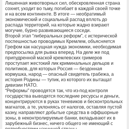
Лишенная животворных сил, обескровленная страна
сохнет, уходит во тьму, погибает в каждой своей точке
и на всем континенте. В итоге — необратимый
экономический и социальный распад вплоть до
распада территорий, на которые жадно взирают
могучие, бурно развивающиеся соседи.
Второй этап “либеральных реформ”, с истерической
поспешностью проводимых Кремлем, объясняется
Грефом как насущная нужда экономики, необходимая
предпосылка для рывка вперед. На деле же под
припудренной маской кремлевских гримеров
проступает жестокий лик криминальных дельцов и
политиков, для которых Россия — бездонная
кормушка, народ — опасный свидетель грабежа, а
история Родины — тупик, из которого их вытащат
дивизии НАТО.
“Реформы” проводятся так, что из-под контроля
государства выводятся последние ресурсы и деньги,
концентрируются в руках теневиков и бесконтрольных
магнатов, а те, уклоняясь от налогов, оставляя пустой
казну, направляют добытые средства в оффшорные
зоны, в неконтролируемые банки, вкладывают их в
зарубежный бизнес, ничего общего не имеющий с
потребностями чахнущей страны.