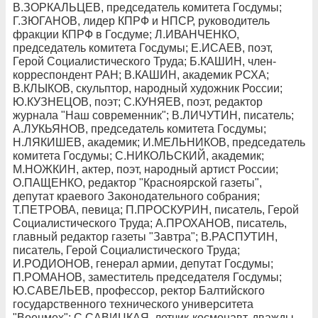
В.ЗОРКАЛЬЦЕВ, председатель комитета Госдумы;
Г.ЗЮГАНОВ, лидер КПРФ и НПСР, руководитель
фракции КПРФ в Госдуме; Л.ИВАНЧЕНКО,
председатель комитета Госдумы; Е.ИСАЕВ, поэт,
Герой Социалистического Труда; Б.КАШИН, член-
корреспондент РАН; В.КАШИН, академик РСХА;
В.КЛЫКОВ, скульптор, народный художник России;
Ю.КУЗНЕЦОВ, поэт; С.КУНЯЕВ, поэт, редактор
журнала "Наш современник"; В.ЛИЧУТИН, писатель;
А.ЛУКЬЯНОВ, председатель комитета Госдумы;
Н.ЛЯКИШЕВ, академик; И.МЕЛЬНИКОВ, председатель
комитета Госдумы; С.НИКОЛЬСКИЙ, академик;
М.НОЖКИН, актер, поэт, народный артист России;
О.ПАЩЕНКО, редактор "Красноярской газеты",
депутат краевого Законодательного собрания;
Т.ПЕТРОВА, певица; П.ПРОСКУРИН, писатель, Герой
Социалистического Труда; А.ПРОХАНОВ, писатель,
главный редактор газеты "Завтра"; В.РАСПУТИН,
писатель, Герой Социалистического Труда;
И.РОДИОНОВ, генерал армии, депутат Госдумы;
П.РОМАНОВ, заместитель председателя Госдумы;
Ю.САВЕЛЬЕВ, профессор, ректор Балтийского
государственного технического университета
"Военмех"; С.САВИЦКАЯ, летчик-космонавт, дважды