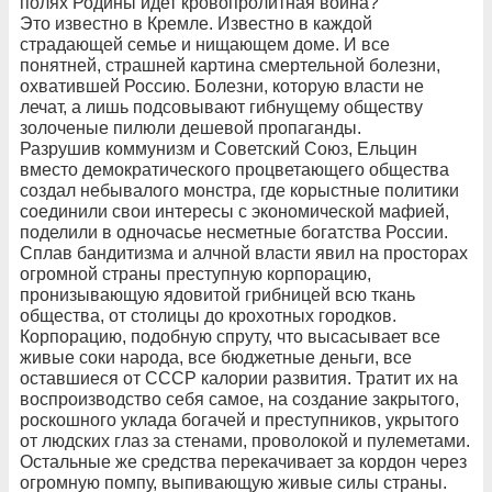
полях Родины идет кровопролитная война?
Это известно в Кремле. Известно в каждой
страдающей семье и нищающем доме. И все
понятней, страшней картина смертельной болезни,
охватившей Россию. Болезни, которую власти не
лечат, а лишь подсовывают гибнущему обществу
золоченые пилюли дешевой пропаганды.
Разрушив коммунизм и Советский Союз, Ельцин
вместо демократического процветающего общества
создал небывалого монстра, где корыстные политики
соединили свои интересы с экономической мафией,
поделили в одночасье несметные богатства России.
Сплав бандитизма и алчной власти явил на просторах
огромной страны преступную корпорацию,
пронизывающую ядовитой грибницей всю ткань
общества, от столицы до крохотных городков.
Корпорацию, подобную спруту, что высасывает все
живые соки народа, все бюджетные деньги, все
оставшиеся от СССР калории развития. Тратит их на
воспроизводство себя самое, на создание закрытого,
роскошного уклада богачей и преступников, укрытого
от людских глаз за стенами, проволокой и пулеметами.
Остальные же средства перекачивает за кордон через
огромную помпу, выпивающую живые силы страны.