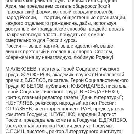
военных конфликтов, будь то Кавказ или Средняя
Азия, мы предлагаем созвать общероссийский
Гражданский форум, который координировал бы
народ России, — партии, общественные организации,
каждого отдельного гражданина, дабы, используя
доступные им гражданские способы, воздействовать
на кремлевскую власть, побудить ее к смене
смертельного для России курса.
Россия — выше партий, выше идеологий, выше
личных претензий и сословных споров. Спасем,
сбережем нашу ненаглядную, любимую Родину!
М.АЛЕКСЕЕВ, писатель, Герой Социалистического
Труда; Ж.АЛФЕРОВ, академик, лауреат Нобелевской
премии; В.БЕЛОВ, писатель, Герой Социалистического
Труда; Ю.БЕЛОВ, публицист; Ю.БОНДАРЕВ, писатель,
Герой Социалистического Труда; В.БОНДАРЕНКО,
критик, главный редактор газеты "День литературы";
Н.БУРЛЯЕВ, режиссер, народный артист России;
С.ГЛАЗЬЕВ, член-корреспондент РАН, председатель
комитета Госдумы; Н.ГУБЕНКО, народный артист
России, председатель комитета Госдумы; Е.ДРАПЕКО,
заслуженная артистка России, депутат Госдумы;
С.ЕСИН, писатель, ректор Литературного института;