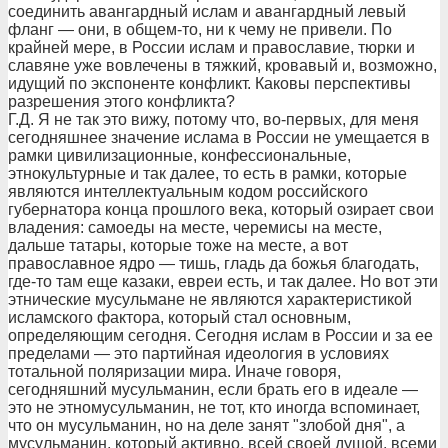
соединить авангардный ислам и авангардный левый
фланг — они, в общем-то, ни к чему не привели. По
крайней мере, в России ислам и православие, тюрки и
славяне уже вовлечены в тяжкий, кровавый и, возможно,
идущий по экспоненте конфликт. Каковы перспективы
разрешения этого конфликта?
Г.Д. Я не так это вижу, потому что, во-первых, для меня
сегодняшнее значение ислама в России не умещается в
рамки цивилизационные, конфессиональные,
этнокультурные и так далее, то есть в рамки, которые
являются интеллектуальным кодом российского
губернатора конца прошлого века, который озирает свои
владения: самоеды на месте, черемисы на месте,
дальше татары, которые тоже на месте, а вот
православное ядро — тишь, гладь да божья благодать,
где-то там еще казаки, евреи есть, и так далее. Но вот эти
этнические мусульмане не являются характеристикой
исламского фактора, который стал основным,
определяющим сегодня. Сегодня ислам в России и за ее
пределами — это партийная идеология в условиях
тотальной поляризации мира. Иначе говоря,
сегодняшний мусульманин, если брать его в идеале —
это не этномусульманин, не тот, кто иногда вспоминает,
что он мусульманин, но на деле занят "злобой дня", а
мусульманин, который активно, всей своей душой, всеми