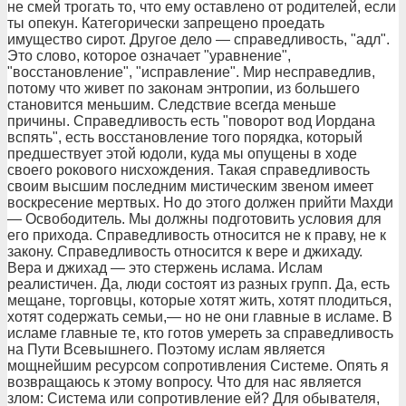
не смей трогать то, что ему оставлено от родителей, если
ты опекун. Категорически запрещено проедать
имущество сирот. Другое дело — справедливость, "адл".
Это слово, которое означает "уравнение",
"восстановление", "исправление". Мир несправедлив,
потому что живет по законам энтропии, из большего
становится меньшим. Следствие всегда меньше
причины. Справедливость есть "поворот вод Иордана
вспять", есть восстановление того порядка, который
предшествует этой юдоли, куда мы опущены в ходе
своего рокового нисхождения. Такая справедливость
своим высшим последним мистическим звеном имеет
воскресение мертвых. Но до этого должен прийти Махди
— Освободитель. Мы должны подготовить условия для
его прихода. Справедливость относится не к праву, не к
закону. Справедливость относится к вере и джихаду.
Вера и джихад — это стержень ислама. Ислам
реалистичен. Да, люди состоят из разных групп. Да, есть
мещане, торговцы, которые хотят жить, хотят плодиться,
хотят содержать семьи,— но не они главные в исламе. В
исламе главные те, кто готов умереть за справедливость
на Пути Всевышнего. Поэтому ислам является
мощнейшим ресурсом сопротивления Системе. Опять я
возвращаюсь к этому вопросу. Что для нас является
злом: Система или сопротивление ей? Для обывателя,