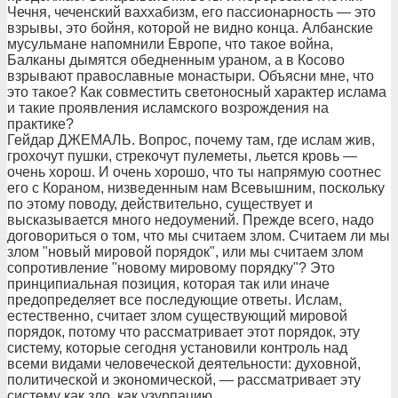
Чечня, чеченский ваххабизм, его пассионарность — это
взрывы, это бойня, которой не видно конца. Албанские
мусульмане напомнили Европе, что такое война,
Балканы дымятся обедненным ураном, а в Косово
взрывают православные монастыри. Объясни мне, что
это такое? Как совместить светоносный характер ислама
и такие проявления исламского возрождения на
практике?
Гейдар ДЖЕМАЛЬ. Вопрос, почему там, где ислам жив,
грохочут пушки, стрекочут пулеметы, льется кровь —
очень хорош. И очень хорошо, что ты напрямую соотнес
его с Кораном, низведенным нам Всевышним, поскольку
по этому поводу, действительно, существует и
высказывается много недоумений. Прежде всего, надо
договориться о том, что мы считаем злом. Считаем ли мы
злом "новый мировой порядок", или мы считаем злом
сопротивление "новому мировому порядку"? Это
принципиальная позиция, которая так или иначе
предопределяет все последующие ответы. Ислам,
естественно, считает злом существующий мировой
порядок, потому что рассматривает этот порядок, эту
систему, которые сегодня установили контроль над
всеми видами человеческой деятельности: духовной,
политической и экономической, — рассматривает эту
систему как зло, как узурпацию.