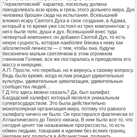
"гераклитовский" характер, поскольку должна
преодолевать всю кровь и грязь этого дольнего мира. Дух
человека брошен сюда на испытания. Всевышний
вложил искру Святого Духа в свое создание, в Адама,
который в то время уже состоял из трех компонентов: у
него были тело, душа и дух. Всевышний внес туда
четвертый компонент, он добавил Святой Дух, то есть
некую сущность, которая наиболее близка к нему как
абсолютной личности — с тем, чтобы она, будучи
бесконечно малым светлячком в этом огромном
глиняном Големе, все же постаралась и преодолела его
массу и инерцию.
А.П. Прости, что перебью, но я вернусь к своему вопросу.
Ведь было время, когда ислам рождал удивительные
культуры, удивительные цивилизации, удивительные
сообщества людей…
Г.Д.Что здесь можно сказать? Да, был халифат,
Багдадский халифат, который являлся уникальным
супергосударством. Это была действительно
монополярная организация мира, потому что равного
халифату ничего не было. Он простирался фактически от
Атлантического до Тихого океана. В нем было все то, что
сегодня ценят так называемые прогрессисты, то есть
обмен людьми, товарами и идеями без всяких границ.
Человек мог родиться в Афганистане, получить