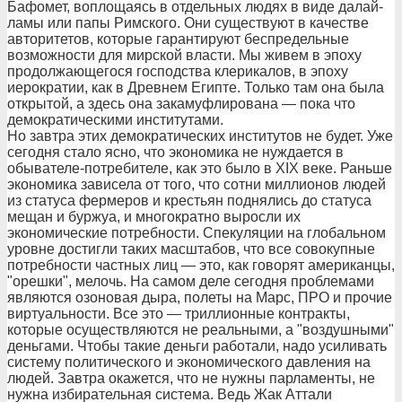
Бафомет, воплощаясь в отдельных людях в виде далай-
ламы или папы Римского. Они существуют в качестве
авторитетов, которые гарантируют беспредельные
возможности для мирской власти. Мы живем в эпоху
продолжающегося господства клерикалов, в эпоху
иерократии, как в Древнем Египте. Только там она была
открытой, а здесь она закамуфлирована — пока что
демократическими институтами.
Но завтра этих демократических институтов не будет. Уже
сегодня стало ясно, что экономика не нуждается в
обывателе-потребителе, как это было в XIX веке. Раньше
экономика зависела от того, что сотни миллионов людей
из статуса фермеров и крестьян поднялись до статуса
мещан и буржуа, и многократно выросли их
экономические потребности. Спекуляции на глобальном
уровне достигли таких масштабов, что все совокупные
потребности частных лиц — это, как говорят американцы,
"орешки", мелочь. На самом деле сегодня проблемами
являются озоновая дыра, полеты на Марс, ПРО и прочие
виртуальности. Все это — триллионные контракты,
которые осуществляются не реальными, а "воздушными"
деньгами. Чтобы такие деньги работали, надо усиливать
систему политического и экономического давления на
людей. Завтра окажется, что не нужны парламенты, не
нужна избирательная система. Ведь Жак Аттали