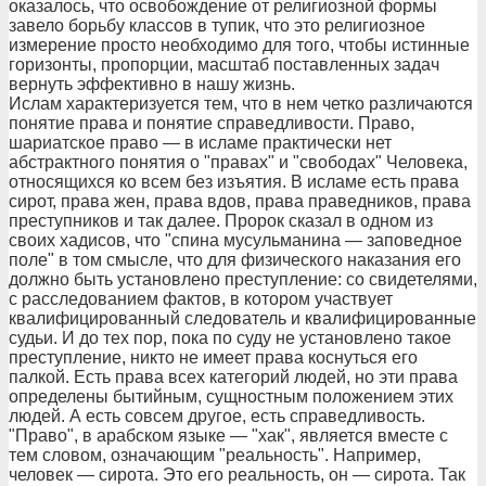
оказалось, что освобождение от религиозной формы
завело борьбу классов в тупик, что это религиозное
измерение просто необходимо для того, чтобы истинные
горизонты, пропорции, масштаб поставленных задач
вернуть эффективно в нашу жизнь.
Ислам характеризуется тем, что в нем четко различаются
понятие права и понятие справедливости. Право,
шариатское право — в исламе практически нет
абстрактного понятия о "правах" и "свободах" Человека,
относящихся ко всем без изъятия. В исламе есть права
сирот, права жен, права вдов, права праведников, права
преступников и так далее. Пророк сказал в одном из
своих хадисов, что "спина мусульманина — заповедное
поле" в том смысле, что для физического наказания его
должно быть установлено преступление: со свидетелями,
с расследованием фактов, в котором участвует
квалифицированный следователь и квалифицированные
судьи. И до тех пор, пока по суду не установлено такое
преступление, никто не имеет права коснуться его
палкой. Есть права всех категорий людей, но эти права
определены бытийным, сущностным положением этих
людей. А есть совсем другое, есть справедливость.
"Право", в арабском языке — "хак", является вместе с
тем словом, означающим "реальность". Например,
человек — сирота. Это его реальность, он — сирота. Так