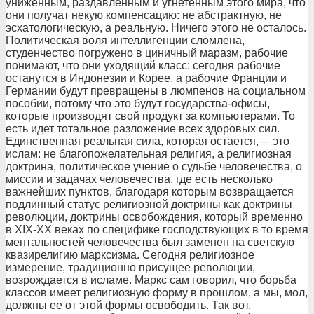
униженным, раздавленным и угнетенным этого мира, что
они получат некую компенсацию: не абстрактную, не
эсхатологическую, а реальную. Ничего этого не осталось.
Политическая воля интеллигенции сломлена,
студенчество погружено в циничный маразм, рабочие
понимают, что они уходящий класс: сегодня рабочие
останутся в Индонезии и Корее, а рабочие Франции и
Германии будут превращены в люмпенов на социальном
пособии, потому что это будут государства-офисы,
которые производят свой продукт за компьютерами. То
есть идет тотальное разложение всех здоровых сил.
Единственная реальная сила, которая остается,— это
ислам: не благопожелательная религия, а религиозная
доктрина, политическое учение о судьбе человечества, о
миссии и задачах человечества, где есть несколько
важнейших пунктов, благодаря которым возвращается
подлинный статус религиозной доктрины как доктрины
революции, доктрины освобождения, который временно
в XIX-XX веках по специфике господствующих в то время
ментальностей человечества был заменен на светскую
квазирелигию марксизма. Сегодня религиозное
измерение, традиционно присущее революции,
возрождается в исламе. Маркс сам говорил, что борьба
классов имеет религиозную форму в прошлом, а мы, мол,
должны ее от этой формы освободить. Так вот,