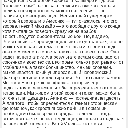
находятся в Северной Африке, в Кашмире и т.д. Все
"горячие точки" разрывают земли исламского мира и
поливаются кровью исламского населения — не
парижан, не американцев. Несчастный супермаркет,
который взорвали в Америке — тут оказалось, что его
взорвал некий Мактвайр — это вообще с другого конца,
хотя пытались повесить сразу же на арабов.
То есть ведутся оборонительные бои. Но, видимо,
Всевышний так провиденциально это устраивает, что не
может мировая система терпеть ислам в своей среде,
она не может его терпеть, как кость в своем горле. Она
ведет на него атаку. А в результате ислам оказывается
союзником всех тех сил, которые только проигрывают от
глобализма, а таких большинство. Иными словами,
выковывается некий универсальный человеческий
фактор противостояния тирании. Вот это самое важное.
Мы живем в отрезке конфликта, который еще
недостаточно длителен, чтобы определить его основные
тенденции. Мы живем в этой крови и грязи, может быть,
от силы лет двадцать. Активно — последние лет десять.
А для того, чтобы определиться с таким историческим
феноменом, как крестьянские войны в Германии,
необходимо было время порядка столетия — когда
вырисовывается эпоха, тенденция, которая накладывает
на нее свой отпечаток. Вот XV век — это эпоха