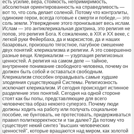
есть усилие, вера, стойкость, непримиримость,
абсолютная ориентированность на справедливость —
вот то, что соль делает соленой. Потому что контрэлиты,
одинокие герои, всегда готовые к смерти и победе,— это
соль земли. Утверждение этого пронизывает весь ислам.
Ислам — это антиклерикальная доктрина, это религия не
попов, это религия Бога. К сожалению, в XIX и ХХ веке, с
легкой руки Фейербаха, да и марксистов, да и наших
базаровых, произошло тягостное, пагубное смешение
двух понятий: клерикализма и религии. А это совершенно
разные вещи. Клерикализм — узурпация религиозных
ценностей. А религия на самом деле — тайное,
внутреннее понимание свободного человека, почему он
должен быть собой и оставаться свободным.
Клерикализм способен оправдывать самые худшие
злодеяния существующей Системы. Религиозность
исключает клерикализм. И сегодня происходит истинное
разделение этих понятий. Сегодня на одной стороне
стоят как бы попы, представляющие для всего
человечества образ некоего суперэго. Почему люди
должны ходить на работу или получать социальное
пособие, не бунтовать, не протестовать, придерживаться
правил политкорректности и так далее? Да потому что
существует некий синтез "высших человеческих
ценностей", которые вращаются над миром, как золотой