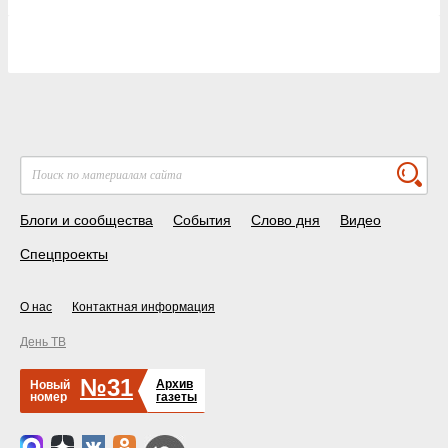
Блоги и сообщества
События
Слово дня
Видео
Спецпроекты
О нас
Контактная информация
День ТВ
№31
Архив
Новый
номер
газеты