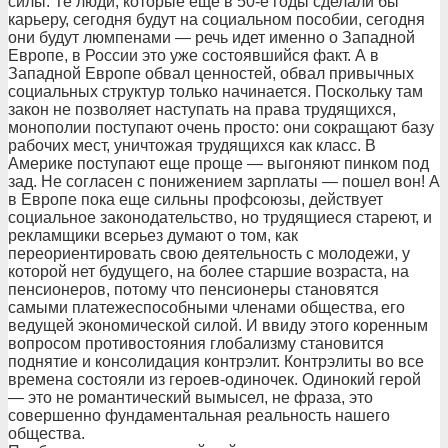
силы. Те люди, которые еще в 50-е годы сделали бы
карьеру, сегодня будут на социальном пособии, сегодня
они будут люмпенами — речь идет именно о Западной
Европе, в России это уже состоявшийся факт. А в
Западной Европе обвал ценностей, обвал привычных
социальных структур только начинается. Поскольку там
закон не позволяет наступать на права трудящихся,
монополии поступают очень просто: они сокращают базу
рабочих мест, уничтожая трудящихся как класс. В
Америке поступают еще проще — выгоняют пинком под
зад. Не согласен с понижением зарплаты — пошел вон! А
в Европе пока еще сильны профсоюзы, действует
социальное законодательство, но трудящиеся стареют, и
рекламщики всерьез думают о том, как
переориентировать свою деятельность с молодежи, у
которой нет будущего, на более старшие возраста, на
пенсионеров, потому что пенсионеры становятся
самыми платежеспособными членами общества, его
ведущей экономической силой. И ввиду этого коренным
вопросом противостояния глобализму становится
поднятие и консолидация контрэлит. Контрэлиты во все
времена состояли из героев-одиночек. Одинокий герой
— это не романтический вымысел, не фраза, это
совершенно фундаментальная реальность нашего
общества.