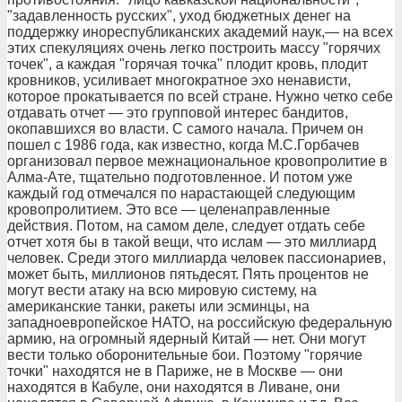
"задавленность русских", уход бюджетных денег на
поддержку инореспубликанских академий наук,— на всех
этих спекуляциях очень легко построить массу "горячих
точек", а каждая "горячая точка" плодит кровь, плодит
кровников, усиливает многократное эхо ненависти,
которое прокатывается по всей стране. Нужно четко себе
отдавать отчет — это групповой интерес бандитов,
окопавшихся во власти. С самого начала. Причем он
пошел с 1986 года, как известно, когда М.С.Горбачев
организовал первое межнациональное кровопролитие в
Алма-Ате, тщательно подготовленное. И потом уже
каждый год отмечался по нарастающей следующим
кровопролитием. Это все — целенаправленные
действия. Потом, на самом деле, следует отдать себе
отчет хотя бы в такой вещи, что ислам — это миллиард
человек. Среди этого миллиарда человек пассионариев,
может быть, миллионов пятьдесят. Пять процентов не
могут вести атаку на всю мировую систему, на
американские танки, ракеты или эсминцы, на
западноевропейское НАТО, на российскую федеральную
армию, на огромный ядерный Китай — нет. Они могут
вести только оборонительные бои. Поэтому "горячие
точки" находятся не в Париже, не в Москве — они
находятся в Кабуле, они находятся в Ливане, они