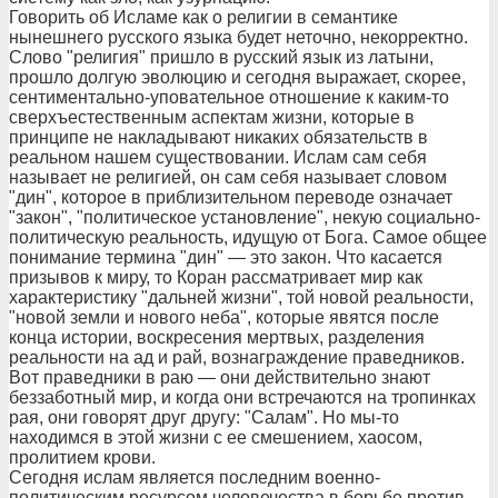
Говорить об Исламе как о религии в семантике
нынешнего русского языка будет неточно, некорректно.
Слово "религия" пришло в русский язык из латыни,
прошло долгую эволюцию и сегодня выражает, скорее,
сентиментально-уповательное отношение к каким-то
сверхъестественным аспектам жизни, которые в
принципе не накладывают никаких обязательств в
реальном нашем существовании. Ислам сам себя
называет не религией, он сам себя называет словом
"дин", которое в приблизительном переводе означает
"закон", "политическое установление", некую социально-
политическую реальность, идущую от Бога. Самое общее
понимание термина "дин" — это закон. Что касается
призывов к миру, то Коран рассматривает мир как
характеристику "дальней жизни", той новой реальности,
"новой земли и нового неба", которые явятся после
конца истории, воскресения мертвых, разделения
реальности на ад и рай, вознаграждение праведников.
Вот праведники в раю — они действительно знают
беззаботный мир, и когда они встречаются на тропинках
рая, они говорят друг другу: "Салам". Но мы-то
находимся в этой жизни с ее смешением, хаосом,
пролитием крови.
Сегодня ислам является последним военно-
политическим ресурсом человечества в борьбе против