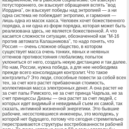
потустороннего, он взыскует обращения вспять "вод
Иордана", он взыскует победы над энтропией — а ни
одна система не побеждает энтропию, и гармония —
лишь одна из масок хаоса. Человек хочет божественного
порядка, а ни одна из форм порядка, которая может быть
реализована здесь, не является божественной. А что
касается сложности ситуации, обозначенной как "М-16
против автомата Калашникова", то надо понять, что
Россия — очень сложное общество, в котором
существует масса очень тонких, явных и неявных
оттенков противостояния глобализму, попыток
уклониться от него, создать некую дистанцию и так далее.
Но нам, России, нужна победа, а для нее необходима
прежде всего консолидация контрэлит. Что такое
контрэлиты? Это люди, способные повести за собой всех
тех, за счет кого растет прибавочная стоимость,
коллективная масса электронных денег. А она растет не
за счет папы Римского, не за счет принца Чарльза, не за
счет принцессы Дианы — она растет за счет людей, с
которых идет видимый и невидимый съем их самой, так
сказать, интимной жизненной энергетики. Это бывшие
рабочие, несостоявшиеся инженеры, это молодежь, у
которой нет будущего, потому что сегодня стремительно
перестраиваются структуры востребованности рабочей