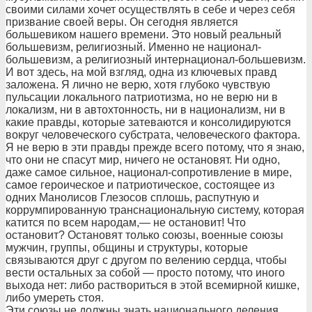
своими силами хочет осуществлять в себе и через себя
призвание своей веры. Он сегодня является
большевиком нашего времени. Это новый реальный
большевизм, религиозный. Именно не национал-
большевизм, а религиозный интернационал-большевизм.
И вот здесь, на мой взгляд, одна из ключевых правд
заложена. Я лично не верю, хотя глубоко чувствую
пульсации локального патриотизма, но не верю ни в
локализм, ни в автохтонность, ни в национализм, ни в
какие правды, которые затеваются и консолидируются
вокруг человеческого субстрата, человеческого фактора.
Я не верю в эти правды прежде всего потому, что я знаю,
что они не спасут мир, ничего не остановят. Ни одно,
даже самое сильное, национал-сопротивление в мире,
самое героическое и патриотическое, состоящее из
одних Манолисов Глезосов сплошь, распутную и
коррумпированную транснациональную систему, которая
катится по всем народам,— не остановит! Что
остановит? Остановят только союзы, военные союзы
мужчин, группы, общины и структуры, которые
связываются друг с другом по велению сердца, чтобы
вести остальных за собой — просто потому, что иного
выхода нет: либо раствориться в этой всемирной кишке,
либо умереть стоя.
Эти союзы не должны знать национального деления.