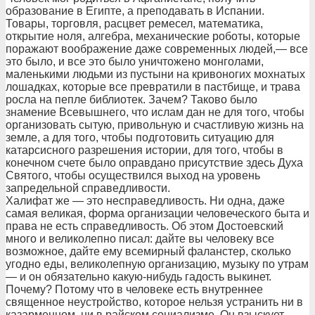
образование в Египте, а преподавать в Испании.
Товары, торговля, расцвет ремесел, математика,
открытие ноля, алгебра, механические роботы, которые
поражают воображение даже современных людей,— все
это было, и все это было уничтожено монголами,
маленькими людьми из пустыни на кривоногих мохнатых
лошадках, которые все превратили в пастбище, и трава
росла на пепле библиотек. Зачем? Таково было
знамение Всевышнего, что ислам дан не для того, чтобы
организовать сытую, привольную и счастливую жизнь на
земле, а для того, чтобы подготовить ситуацию для
катарсисного разрешения истории, для того, чтобы в
конечном счете было оправдано присутствие здесь Духа
Святого, чтобы осуществился выход на уровень
запредельной справедливости.
Халифат же — это несправедливость. Ни одна, даже
самая великая, форма организации человеческого быта и
права не есть справедливость. Об этом Достоевский
много и великолепно писал: дайте вы человеку все
возможное, дайте ему всемирный фаланстер, сколько
угодно еды, великолепную организацию, музыку по утрам
— и он обязательно какую-нибудь гадость выкинет.
Почему? Потому что в человеке есть внутреннее
священное неустройство, которое нельзя устранить ни в
казарменном, ни в райском социализме. Он взыскует