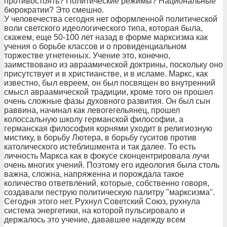
противостоять? Политические режимы? Национальные
бюрократии? Это смешно.
У человечества сегодня нет оформленной политической
воли светского идеологического типа, которая была,
скажем, еще 50-100 лет назад в форме марксизма как
учения о борьбе классов и о провиденциальном
торжестве угнетенных. Учение это, конечно,
заимствовано из авраамической доктрины, поскольку оно
присутствует и в христианстве, и в исламе. Маркс, как
известно, был евреем, он был посвящен во внутренний
смысл авраамической традиции, кроме того он прошел
очень сложные фазы духовного развития. Он был сын
раввина, начинал как левогегельянец, прошел
колоссальную школу германской философии, а
германская философия корнями уходит в религиозную
мистику, в борьбу Лютера, в борьбу гуситов против
католического истеблишмента и так далее. То есть
личность Маркса как в фокусе сконцентрировала лучи
очень многих учений. Поэтому его идеология была столь
важна, сложна, напряженна и порождала такое
количество ответвлений, которые, собственно говоря,
создавали пеструю политическую палитру "марксизма".
Сегодня этого нет. Рухнул Советский Союз, рухнула
система энергетики, на которой пульсировало и
держалось это учение, дававшее надежду всем