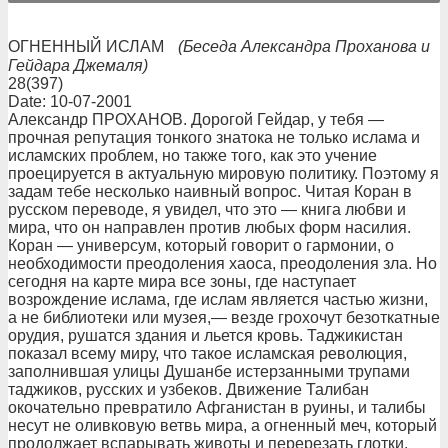
ОГНЕННЫЙ ИСЛАМ
(Беседа Александра Проханова и
Гейдара Джемаля)
28(397)
Date: 10-07-2001
Александр ПРОХАНОВ. Дорогой Гейдар, у тебя —
прочная репутация тонкого знатока не только ислама и
исламских проблем, но также того, как это учение
проецируется в актуальную мировую политику. Поэтому я
задам тебе несколько наивный вопрос. Читая Коран в
русском переводе, я увидел, что это — книга любви и
мира, что он направлен против любых форм насилия.
Коран — универсум, который говорит о гармонии, о
необходимости преодоления хаоса, преодоления зла. Но
сегодня на карте мира все зоны, где наступает
возрождение ислама, где ислам является частью жизни,
а не библиотеки или музея,— везде грохочут безоткатные
орудия, рушатся здания и льется кровь. Таджикистан
показал всему миру, что такое исламская революция,
заполнившая улицы Душанбе истерзанными трупами
таджиков, русских и узбеков. Движение Талибан
окочательно превратило Афганистан в руины, и талибы
несут не оливковую ветвь мира, а огненный меч, который
продолжает вспарывать животы и перерезать глотки.