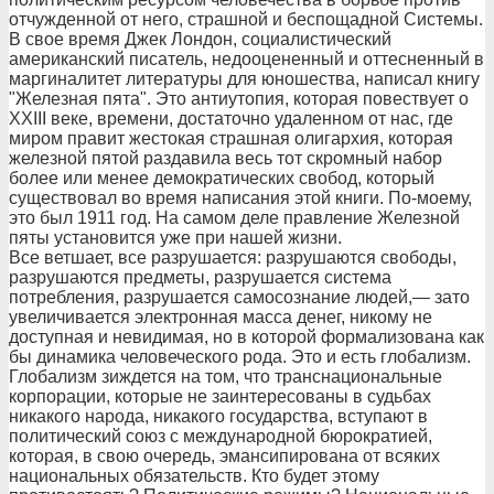
отчужденной от него, страшной и беспощадной Системы.
В свое время Джек Лондон, социалистический
американский писатель, недооцененный и оттесненный в
маргиналитет литературы для юношества, написал книгу
"Железная пята". Это антиутопия, которая повествует о
XXIII веке, времени, достаточно удаленном от нас, где
миром правит жестокая страшная олигархия, которая
железной пятой раздавила весь тот скромный набор
более или менее демократических свобод, который
существовал во время написания этой книги. По-моему,
это был 1911 год. На самом деле правление Железной
пяты установится уже при нашей жизни.
Все ветшает, все разрушается: разрушаются свободы,
разрушаются предметы, разрушается система
потребления, разрушается самосознание людей,— зато
увеличивается электронная масса денег, никому не
доступная и невидимая, но в которой формализована как
бы динамика человеческого рода. Это и есть глобализм.
Глобализм зиждется на том, что транснациональные
корпорации, которые не заинтересованы в судьбах
никакого народа, никакого государства, вступают в
политический союз с международной бюрократией,
которая, в свою очередь, эмансипирована от всяких
национальных обязательств. Кто будет этому