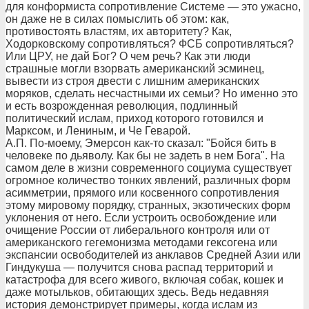
для конформиста сопротивление Системе — это ужасно,
он даже не в силах помыслить об этом: как,
противостоять властям, их авторитету? Как,
Ходорковскому сопротивляться? ФСБ сопротивляться?
Или ЦРУ, не дай Бог? О чем речь? Как эти люди
страшные могли взорвать американский эсминец,
вывести из строя двести с лишним американских
моряков, сделать несчастными их семьи? Но именно это
и есть возрожденная революция, подлинный
политический ислам, приход которого готовился и
Марксом, и Лениным, и Че Геварой.
А.П. По-моему, Эмерсон как-то сказал: "Бойся бить в
человеке по дьяволу. Как бы не задеть в нем Бога". На
самом деле в жизни современного социума существует
огромное количество тонких явлений, различных форм
асимметрии, прямого или косвенного сопротивления
этому мировому порядку, странных, экзотических форм
уклонения от него. Если устроить освобождение или
очищение России от либерального контроля или от
американского гегемонизма методами гексогена или
экспансии освободителей из анклавов Средней Азии или
Гиндукуша — получится снова распад территорий и
катастрофа для всего живого, включая собак, кошек и
даже мотыльков, обитающих здесь. Ведь недавняя
история демонстрирует примеры, когда ислам из