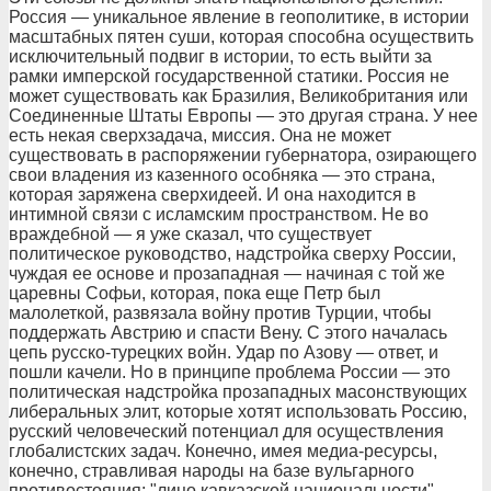
Россия — уникальное явление в геополитике, в истории
масштабных пятен суши, которая способна осуществить
исключительный подвиг в истории, то есть выйти за
рамки имперской государственной статики. Россия не
может существовать как Бразилия, Великобритания или
Соединенные Штаты Европы — это другая страна. У нее
есть некая сверхзадача, миссия. Она не может
существовать в распоряжении губернатора, озирающего
свои владения из казенного особняка — это страна,
которая заряжена сверхидеей. И она находится в
интимной связи с исламским пространством. Не во
враждебной — я уже сказал, что существует
политическое руководство, надстройка сверху России,
чуждая ее основе и прозападная — начиная с той же
царевны Софьи, которая, пока еще Петр был
малолеткой, развязала войну против Турции, чтобы
поддержать Австрию и спасти Вену. С этого началась
цепь русско-турецких войн. Удар по Азову — ответ, и
пошли качели. Но в принципе проблема России — это
политическая надстройка прозападных масонствующих
либеральных элит, которые хотят использовать Россию,
русский человеческий потенциал для осуществления
глобалистских задач. Конечно, имея медиа-ресурсы,
конечно, стравливая народы на базе вульгарного
противостояния: "лицо кавказской национальности",