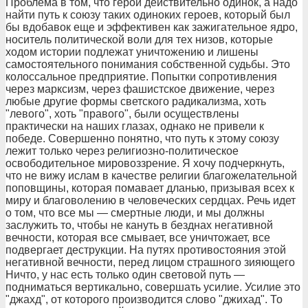
Проблема в том, что герой действительно одинок, а надо
найти путь к союзу таких одиноких героев, который был
бы вдобавок еще и эффективен как зажигательное ядро,
носитель политической воли для тех низов, которые
ходом истории подлежат уничтожению и лишены
самостоятельного понимания собственной судьбы. Это
колоссальное предприятие. Попытки сопротивления
через марксизм, через фашистское движение, через
любые другие формы светского радикализма, хоть
"левого", хоть "правого", были осуществлены
практически на наших глазах, однако не привели к
победе. Совершенно понятно, что путь к этому союзу
лежит только через религиозно-политическое
освободительное мировоззрение. Я хочу подчеркнуть,
что не вижу ислам в качестве религии благожелательной
поповщины, которая помавает дланью, призывая всех к
миру и благоволению в человеческих сердцах. Речь идет
о том, что все мы — смертные люди, и мы должны
заслужить то, чтобы не кануть в безднах негативной
вечности, которая все смывает, все уничтожает, все
подвергает деструкции. На путях противостояния этой
негативной вечности, перед лицом страшного зияющего
Ничто, у нас есть только один световой путь —
подниматься вертикально, совершать усилие. Усилие это
"джахд", от которого производится слово "джихад". То