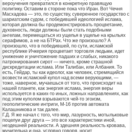
вероучения превратился в конкретную правящую
политику. Оставим в стороне пока что Иран. Вот Чечня
Масхадова — это, по существу, суверенное государство с
шариатским судом, с победившей идеологией ислама,
которая должна бы продемонстрировать процветание,
духовность, люди должны были стать подобными
ангелам, перемещаться из ущелья в ущелье на крыльях
серафимов, а не на БТРах. Что же произошло? А
произошло, что в победившей, по сути, исламской
республике Ичкерия процветает торговля людьми, идет
унижение и уничтожение падших и слабых, никакого
патронирования сирот — ничего, кроме страшной
дискредитации ислама. Или Талибан, или Албания. То
есть, Гейдар, ты как идеолог, как человек, стремящийся
возвести исламский купол над всеми верующими, —
тоже, наверное, мучаешься от того, что происходит на
нашей планете, как энергия ислама, энергия веры
используется в каких-то иных, ложных направлениях, как
под этим куполом взрываются чей-то эгоизм,
геополитические интриги, М-16 против автомата
Калашникова и так далее.
Г.Д. Я же начал с того, что мир, лазурность, мотыльковые
поцелуи друг друга — это все характеристики иной,
нездешней реальности. А здешняя реальность кровава,
мучительна и она, условно говоря, носит