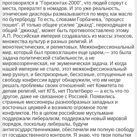
проговорился в "Горизонтах-2000", что людей сорвут с
места, превратят в номадов. И это уже реальность,
этнические диаспоры размазываются по миру, как масло
по бутерброду. То есть, словами Горбачева, "процесс
пошел". И только общее усилие "джахд", переходящее в
общий "джихад", может быть противопоставлено этому.
А.П. Российская империя создавалась из массы этносов,
множества культур и разных религий. И
монотеистических, и реликтовых. Межконфессиональный
мир, который был провозглашен еще царем,— это была
задача политической стабильности, а не
мировоззренческая, не экуменическая задача. И когда
нашей империи не стало, этот межконфессиональный
мир рухнул, и беспризорные, бесхозные, отпущенные на
свободу конфессии вдруг обнаружили, что им негде
решать проблемы своих отношений: нет Комитета по
делам религий, нет КГБ, нет Политбюро — а есть что-то
другое, даже не связанное с Россией. Появились
странные миссионеры разнообразных западных и
восточных церквей и возникло огромное поле
конфликтов. Но в целом российские мусульмане
поддержали либерализм, поддержали новый мировой
порядок, поскольку либералы, будучи
антигосударственниками, обеспечили им полную свободу
от государственного контроля. Я знаю, что твои попытки