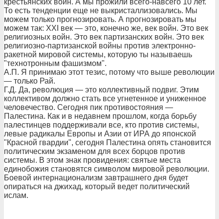
крестьянских войн. А мы прожили всего-навсего 10 лет.
То есть тенденции еще не выкристаллизовались. Мы
можем только прогнозировать. А прогнозировать мы
можем так: XXI век — это, конечно же, век войн. Это век
религиозных войн. Это век партизанских войн. Это век
религиозно-партизанской войны против электронно-
ракетной мировой системы, которую ты называешь
"технотронным фашизмом".
А.П. Я принимаю этот тезис, потому что выше революции
— только Рай.
Г.Д. Да, революция — это коллективный подвиг. Этим
коллективом должно стать все угнетенное и униженное
человечество. Сегодня пик противостояния —
Палестина. Как и в недавнем прошлом, когда борьбу
палестинцев поддерживали все, кто против системы,
левые радикалы Европы и Азии от ИРА до японской
"Красной гвардии", сегодня Палестина опять становится
политическим экзаменом для всех борцов против
системы. В этом знак провидения: святые места
единобожия становятся символом мировой революции.
Боевой интернационализм завтрашнего дня будет
опираться на джихад, который ведет политический
ислам.