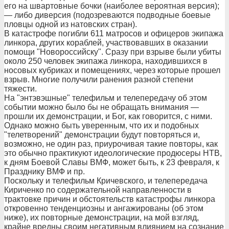
его на швартовные бочки (наиболее вероятная версия);
— либо диверсия (подозреваются подводные боевые
пловцы одной из натовских стран).
В катастрофе погибли 611 матросов и офицеров экипажа
линкора, других кораблей, участвовавших в оказании
помощи "Новороссийску". Сразу при взрыве были убиты
около 250 человек экипажа линкора, находившихся в
носовых кубриках и помещениях, через которые прошел
взрыв. Многие получили ранения разной степени
тяжести.
На "энтэвэшные" телефильм и телепередачу об этом
событии можно было бы не обращать внимания —
прошли их демонстрации, и Бог, как говорится, с ними.
Однако можно быть уверенным, что их и подобных
"телетворений" демонстрации будут повторяться и,
возможно, не один раз, приурочивая такие повторы, как
это обычно практикуют идеологические продюсеры НТВ,
к дням Боевой Славы ВМФ, может быть, к 23 февраля, к
Празднику ВМФ и пр.
Поскольку и телефильм Кричевского, и телепередача
Кириченко по содержательной направленности в
трактовке причин и обстоятельств катастрофы линкора
откровенно тенденциозны и ангажированы (об этом
ниже), их повторные демонстрации, на мой взгляд,
крайне вредны своим негативным влиянием на сознание