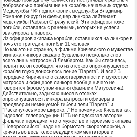
добровольно прибывшие на корабль начальник отдела
Медслужбы ЧФ подполковник медслужбы Владимир
Романов (хирург) и фельдшер линкора лейтенант
медслужбы Рафаил Страчунский. Эти офицеры тоже
погибли, оставаясь с ранеными, которых не успели
эвакуировать наверх.
Из офицеров экипажа корабля, оставшихся на линкоре в
ночь его трагедии, погибли 11 человек.
Но как это ни странно, в фильме Кричевского о мужестве
экипажа линкора сказано буквально несколько слов
всего лишь матросом Л.Лембергом. Как бы стесняясь,
невнятно, он сообщил, что из отсеков опрокинувшегося
корабля глухо доносилось пение "Варяга". И все? В
передаче Кириченко о самоотверженности и мужестве
матросов и офицеров линкора вообще ничего не
говорится (кроме упоминания фамилии Матусевича).
Действительно, задыхающиеся в отсеках
опрокинувшегося линкора матросы и офицеры в
преддверии неминуемой гибели пели "Варяга" и
"Раскинулось море широко..." Но почему же Киселев как
"идеолог" телепродукции НТВ не подсказал авторам
фильма и передачи, что о мужестве и героизме экипажа
"Новороссийска" надо не бормотать скороговоркой, а
кричать во весь голос ведущих комментаторов и