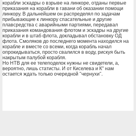
корабли эскадры о взрыве на линкоре, отданы первые
приказания на корабли в гавани об оказании помощи
линкору. В дальнейшем он распределял по задачам
прибывающие к линкору спасательные и другие
плавсредства с аварийными партиями, передавал
приказания командования флотом и эскадры на другие
корабли и в штаб флота, докладывал обстановку ОД
флота. Смоляков до последнего момента находился на
корабле и вместе со всеми, когда корабль начал
опрокидываться, просто свалился в воду, рискуя быть
накрытым палубой корабля.
Но НТВ для ее телеподелок нужны не свидетели, а,
вероятно, лишь статисты. И от Киселева и К° нам
остается ждать только очередной "чернухи".