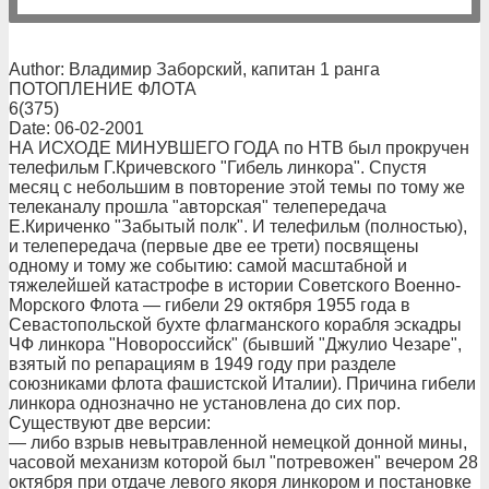
Author: Владимир Заборский, капитан 1 ранга
ПОТОПЛЕНИЕ ФЛОТА
6(375)
Date: 06-02-2001
НА ИСХОДЕ МИНУВШЕГО ГОДА по НТВ был прокручен
телефильм Г.Кричевского "Гибель линкора". Спустя
месяц с небольшим в повторение этой темы по тому же
телеканалу прошла "авторская" телепередача
Е.Кириченко "Забытый полк". И телефильм (полностью),
и телепередача (первые две ее трети) посвящены
одному и тому же событию: самой масштабной и
тяжелейшей катастрофе в истории Советского Военно-
Морского Флота — гибели 29 октября 1955 года в
Севастопольской бухте флагманского корабля эскадры
ЧФ линкора "Новороссийск" (бывший "Джулио Чезаре",
взятый по репарациям в 1949 году при разделе
союзниками флота фашистской Италии). Причина гибели
линкора однозначно не установлена до сих пор.
Существуют две версии:
— либо взрыв невытравленной немецкой донной мины,
часовой механизм которой был "потревожен" вечером 28
октября при отдаче левого якоря линкором и постановке