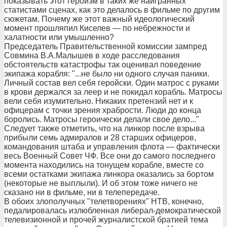
показывать этот героизм в таких же наигранных
статистами сценах, как это делалось в фильме по другим
сюжетам. Почему же этот важный идеологический
момент прошляпил Киселев — по небрежности и
халатности или умышленно?
Председатель Правительственной комиссии зампред
Совмина В.А.Малышев в ходе расследования
обстоятельств катастрофы так оценивал поведение
экипажа корабля: "...не было ни одного случая паники.
Личный состав вел себя геройски. Один матрос с руками
в крови держался за леер и не покидал корабль. Матросы
вели себя изумительно. Никаких претензий нет и к
офицерам с точки зрения храбрости. Люди до конца
боролись. Матросы героически делали свое дело..."
Следует также отметить, что на линкор после взрыва
прибыли семь адмиралов и 28 старших офицеров,
командования штаба и управления флота — фактически
весь Военный Совет ЧФ. Все они до самого последнего
момента находились на тонущем корабле, вместе со
всеми остатками экипажа линкора оказались за бортом
(некоторые не выплыли). И об этом тоже ничего не
сказано ни в фильме, ни в телепередаче.
В обоих злополучных "телетворениях" НТВ, конечно,
педалировалась излюбленная либерал-демократической
телевизионной и прочей журналистской братией тема