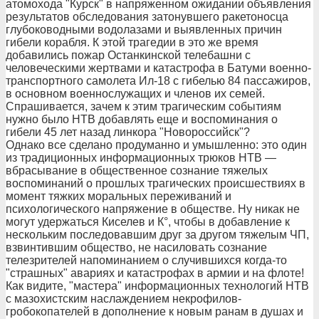
атомохода "Курск" в напряженном ожидании объявления
результатов обследования затонувшего ракетоносца
глубоководными водолазами и выявленных причин
гибели корабля. К этой трагедии в это же время
добавились пожар Останкинской телебашни с
человеческими жертвами и катастрофа в Батуми военно-
транспортного самолета Ил-18 с гибелью 84 пассажиров,
в основном военнослужащих и членов их семей.
Спрашивается, зачем к этим трагическим событиям
нужно было НТВ добавлять еще и воспоминания о
гибели 45 лет назад линкора "Новороссийск"?
Однако все сделано продуманно и умышленно: это один
из традиционных информационных трюков НТВ —
вбрасывание в общественное сознание тяжелых
воспоминаний о прошлых трагических происшествиях в
момент тяжких моральных переживаний и
психологического напряжение в обществе. Ну никак не
могут удержаться Киселев и К°, чтобы в добавление к
нескольким последовавшим друг за другом тяжелым ЧП,
взвинтившим общество, не насиловать сознание
телезрителей напоминанием о случившихся когда-то
"страшных" авариях и катастрофах в армии и на флоте!
Как видите, "мастера" информационных технологий НТВ
с мазохистским наслаждением некрофилов-
гробокопателей в дополнение к новым ранам в душах и