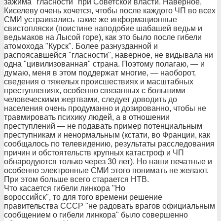
зажима "гласности" при Советской власти. Наверное,
Киселеву очень хочется, чтобы после каждого ЧП во всех
СМИ устраивались такие же информационные
свистопляски (поистине наподобие шабашей ведьм и
ведьмаков на Лысой горе), как это было после гибели
атомохода "Курск". Более разнузданной и
распоясавшейся "гласности", наверное, не видывала ни
одна "цивилизованная" страна. Поэтому полагаю, — и
думаю, меня в этом поддержат многие, — наоборот,
сведения о тяжелых происшествиях и масштабных
преступлениях, особенно связанных с большими
человеческими жертвами, следует доводить до
населения очень продуманно и дозированно, чтобы не
травмировать психику людей, а в отношении
преступлений — не подавать пример потенциальным
преступникам и ненормальным (кстати, во Франции, как
сообщалось по телевидению, результаты расследования
причин и обстоятельств крупных катастроф и ЧП
обнародуются только через 30 лет). Но наши печатные и
особенно электронные СМИ этого понимать не желают.
При этом больше всего старается НТВ.
Что касается гибели линкора "Но
вороссийск", то для того времени решение
правительства СССР "не радовать врагов официальным
сообщением о гибели линкора" было совершенно