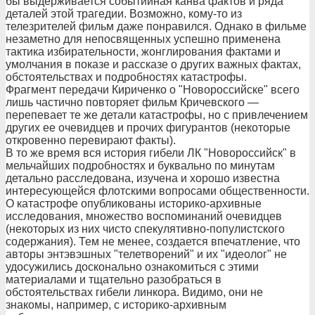
бы выдерживается событийная канва фактов и ряда
деталей этой трагедии. Возможно, кому-то из
телезрителей фильм даже понравился. Однако в фильме
незаметно для непосвященных успешно применена
тактика избирательности, жонглирования фактами и
умолчания в показе и рассказе о других важных фактах,
обстоятельствах и подробностях катастрофы.
Фрагмент передачи Кириченко о "Новороссийске" всего
лишь частично повторяет фильм Кричевского —
перепевает те же детали катастрофы, но с привлечением
других ее очевидцев и прочих фигурантов (некоторые
откровенно перевирают факты).
В то же время вся история гибели ЛК "Новороссийск" в
мельчайших подробностях и буквально по минутам
детально расследована, изучена и хорошо известна
интересующейся флотскими вопросами общественности.
О катастрофе опубликованы историко-архивные
исследования, множество воспоминаний очевидцев
(некоторых из них чисто спекулятивно-популистского
содержания). Тем не менее, создается впечатление, что
авторы энтэвэшных "телетворений" и их "идеолог" не
удосужились досконально ознакомиться с этими
материалами и тщательно разобраться в
обстоятельствах гибели линкора. Видимо, они не
знакомы, например, с историко-архивным