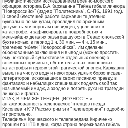
публицистическим исследованием военно-морского
офицера историка Б.А.Каржавина "Тайна гибели линкора
"Новороссийск" (изд-во "Политехника", С.-Пб., 1991 год).
В своей блестящей работе Каржавин тщательно,
буквально по минутам, проследил по архивным
документам и опросам очевидцев, уцелевших в
катастрофе, и зафиксировал в подробностях и
мельчайших деталях разыгравшуюся в Севастопольской
бухте ночью, в период 1 ч. 30 мин. — 4 ч. 15 мин.,
трагедию гибели "Новороссийска". Им сделаны
обоснованные заключения и выводы (можно простить
ему некоторый субъективизм отдельных оценок) о
возможных причинах, обстоятельствах, виновниках
катастрофы и героях этой трагической эпопеи. Каржавин
вывел на чистую воду и некоторых ушлых борзописцев-
литераторов, искажавших в своих писаниях правду, в
фантазиях и небылицах спешивших поднять свой так
называемый имидж, а заодно и погреть руки на трагедии
линкора и флота.
ИТАК, В ЧЕМ ЖЕ ТЕНДЕНЦИОЗНОСТЬ и
ангажированность телеподелок "птенцов гнезда
Киселева и К°? Рассмотрим эти "телетворения" подробно
и пристально.
Телефильм Кричевского и телепередача Кириченко
прошли по НТВ в дни, когда страна переживала гибель