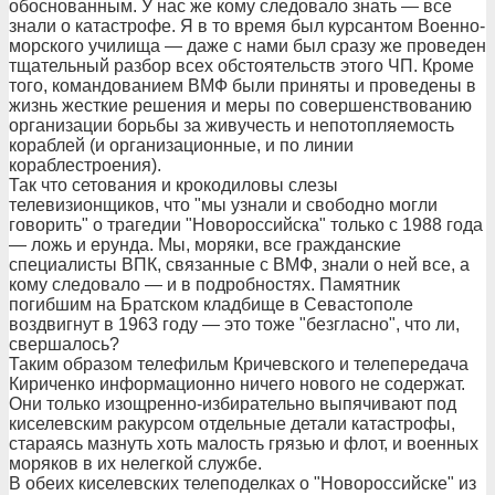
обоснованным. У нас же кому следовало знать — все
знали о катастрофе. Я в то время был курсантом Военно-
морского училища — даже с нами был сразу же проведен
тщательный разбор всех обстоятельств этого ЧП. Кроме
того, командованием ВМФ были приняты и проведены в
жизнь жесткие решения и меры по совершенствованию
организации борьбы за живучесть и непотопляемость
кораблей (и организационные, и по линии
кораблестроения).
Так что сетования и крокодиловы слезы
телевизионщиков, что "мы узнали и свободно могли
говорить" о трагедии "Новороссийска" только с 1988 года
— ложь и ерунда. Мы, моряки, все гражданские
специалисты ВПК, связанные с ВМФ, знали о ней все, а
кому следовало — и в подробностях. Памятник
погибшим на Братском кладбище в Севастополе
воздвигнут в 1963 году — это тоже "безгласно", что ли,
свершалось?
Таким образом телефильм Кричевского и телепередача
Кириченко информационно ничего нового не содержат.
Они только изощренно-избирательно выпячивают под
киселевским ракурсом отдельные детали катастрофы,
стараясь мазнуть хоть малость грязью и флот, и военных
моряков в их нелегкой службе.
В обеих киселевских телеподелках о "Новороссийске" из