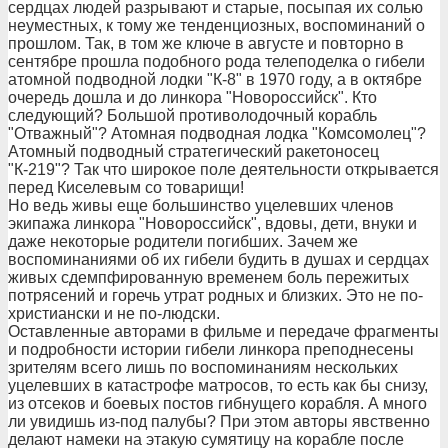
сердцах людей разрывают и старые, посыпая их солью
неуместных, к тому же тенденциозных, воспоминаний о
прошлом. Так, в том же ключе в августе и повторно в
сентябре прошла подобного рода телеподелка о гибели
атомной подводной лодки "К-8" в 1970 году, а в октябре
очередь дошла и до линкора "Новороссийск". Кто
следующий? Большой противолодочный корабль
"Отважный"? Атомная подводная лодка "Комсомолец"?
Атомный подводный стратегический ракетоносец
"К-219"? Так что широкое поле деятельности открывается
перед Киселевым со товарищи!
Но ведь живы еще большинство уцелевших членов
экипажа линкора "Новороссийск", вдовы, дети, внуки и
даже некоторые родители погибших. Зачем же
воспоминаниями об их гибели будить в душах и сердцах
живых сдемпфированную временем боль пережитых
потрясений и горечь утрат родных и близких. Это не по-
христиански и не по-людски.
Оставленные авторами в фильме и передаче фрагменты
и подробности истории гибели линкора преподнесены
зрителям всего лишь по воспоминаниям нескольких
уцелевших в катастрофе матросов, то есть как бы снизу,
из отсеков и боевых постов гибнущего корабля. А много
ли увидишь из-под палубы? При этом авторы явственно
делают намеки на этакую сумятицу на корабле после