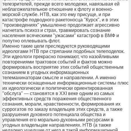
телезрителей, прежде всего молодежи, навязывая ей
неблагожелательное отношение к флоту и военно-
морской службе. НТВ, как это ему присуще, и при
катастрофе подводного ракетоносца "Курск", и в этих
"произведениях" умышленно продолжает агрессивно
нагнетать психоз и страх, травмировать сознание
населения всяческими "ужасами" катастроф в ВМФ и
попутно оплевывать флот.
Именно такие цели преследуются руководящими
идеологами НТВ при стряпании подобных телеподелок.
Эти идеологи прекрасно понимают, что назойливыми
повторениями трактовок событий и фактов можно
формировать восприятие этих событий общественным
сознанием в угодных информационных
телемахинаторам смысле и направлении. А именно
технически оснащенные информационные системы плюс
их идеологически и политически ориентированная
"обслуга" — становятся в XXI веке одним из самых
эффективных средств поражения общественного
сознания, морали, нравственности, формирования их
суррогатов по заказу владельцев этих средств, а также
разрушения духовного потенциала общества и
управления его морально-духовными ресурсами в
угодных владельцам направлениях. НТВ (а также
недалеко ушедшие от него в такой информационной