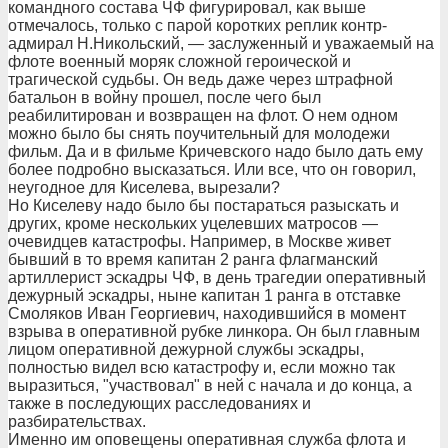
командного состава ЧФ фигурировал, как выше
отмечалось, только с парой коротких реплик контр-
адмирал Н.Никольский, — заслуженный и уважаемый на
флоте военный моряк сложной героической и
трагической судьбы. Он ведь даже через штрафной
батальон в войну прошел, после чего был
реабилитирован и возвращен на флот. О нем одном
можно было бы снять поучительный для молодежи
фильм. Да и в фильме Кричевского надо было дать ему
более подробно высказаться. Или все, что он говорил,
неугодное для Киселева, вырезали?
Но Киселеву надо было бы постараться разыскать и
других, кроме нескольких уцелевших матросов —
очевидцев катастрофы. Например, в Москве живет
бывший в то время капитан 2 ранга флагманский
артиллерист эскадры ЧФ, в день трагедии оперативный
дежурный эскадры, ныне капитан 1 ранга в отставке
Смоляков Иван Георгиевич, находившийся в момент
взрыва в оперативной рубке линкора. Он был главным
лицом оперативной дежурной службы эскадры,
полностью видел всю катастрофу и, если можно так
выразиться, "участвовал" в ней с начала и до конца, а
также в последующих расследованиях и
разбирательствах.
Именно им оповещены оперативная служба флота и