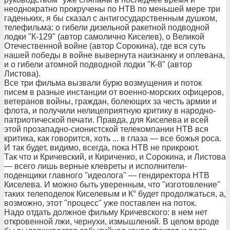
неоднократно прокручены по НТВ по меньшей мере три
гаденьких, я бы сказал с антигосударственным душком,
телефильма: о гибели дизельной ракетной подводной
лодки "К-129" (автор самолично Киселев), о Великой
Отечественной войне (автор Сорокина), где вся суть
нашей победы в войне вывернута наизнанку и оплевана,
и о гибели атомной подводной лодки "К-8" (автор
Листова).
Все три фильма вызвали бурю возмущения и поток
писем в разные инстанции от военно-морских офицеров,
ветеранов войны, граждан, болеющих за честь армии и
флота, и получили нелицеприятную критику в народно-
патриотической печати. Правда, для Киселева и всей
этой прозападно-сионистской телекомпании НТВ вся
критика, как говорится, хоть ... в глаза — все божья роса.
И так будет, видимо, всегда, пока НТВ не прикроют.
Так что и Кричевский, и Кириченко, и Сорокина, и Листова
— всего лишь верные клевреты и исполнители-
поденщики главного "идеолога" — гендиректора НТВ
Киселева. И можно быть уверенным, что "изготовление"
таких телеподелок Киселевым и К° будет продолжаться, а,
возможно, этот "процесс" уже поставлен на поток.
Надо отдать должное фильму Кричевского: в нем нет
откровенной лжи, чернухи, измышлений. В целом вроде