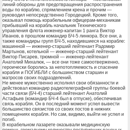
линий обороны для предотвращения распространения
воды по кораблю, спрямлением крена и прочим —
руководил непосредственно Городецкий. Кроме того,
оказывал помощь корабельным офицерам-механикам
прибывший на корабль начальник Технического
управления флота инженер-капитан 1 ранга Виктор
Иванов, в прошлом командир БЧ-5 линкора. Все они, а
также командиры групп БЧ-5, находившиеся на корабле:
машинной — инженер-старший лейтенант Радомир
Мартынов, котельной — инженер-старший лейтенант
Виктор Писарев, трюмной — инженер-лейтенант
Анатолий Михалюк, — все они тоже самоотверженно,
героически боролись за непотопляемость и спасение
корабля и ПОГИБЛИ с большинством старшин и
матросов своих подразделений.
Не менее мужественно исполнял свои обязанности и
действовал командир радиотелеграфной группы боевой
части связи (БЧ-4) старший лейтенант Анатолий
Астафьев (командир БЧ-4 был в отпуске), обеспечивая
связь корабля. Он в последний момент успел вывести
большинство связистов со своих постов в нижних
помещениях корабля. Но сам, видимо, выйти не успел и
погиб.
В корабельном лазарете оказывали медицинскую
помощь громадному количеству поступивших раненых