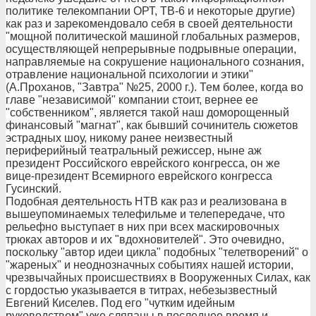
политике телекомпании ОРТ, ТВ-6 и некоторые другие)
как раз и зарекомендовало себя в своей деятельности
"мощной политической машиной глобальных размеров,
осуществляющей непрерывные подрывные операции,
направляемые на сокрушение национального сознания,
отравление национальной психологии и этики"
(А.Проханов, "Завтра" №25, 2000 г.). Тем более, когда во
главе "независимой" компании стоит, вернее ее
"собственником", является такой наш доморощенный
финансовый "магнат", как бывший сочинитель сюжетов
эстрадных шоу, никому ранее неизвестный
периферийный театральный режиссер, ныне аж
президент Российского еврейского конгресса, он же
вице-президент Всемирного еврейского конгресса
Гусинский.
Подобная деятельность НТВ как раз и реализована в
вышеупоминаемых телефильме и телепередаче, что
рельефно выступает в них при всех маскировочных
трюках авторов и их "вдохновителей". Это очевидно,
поскольку "автор идеи цикла" подобных "телетворений" о
"жареных" и неоднозначных событиях нашей истории,
чрезвычайных происшествиях в Вооруженных Силах, как
с гордостью указывается в титрах, небезызвестный
Евгений Киселев. Под его "чутким идейным
руководством" уже сляпаны в последнее время и