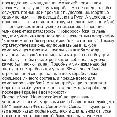
промедления командования с отдачей приказания
личному составу покинуть корабль. Но не следовало бы
осуждать погибших и проклинать уцелевших. Мертвые
сраму не имут — так всегда было на Руси. А уцелевшие
виновные — они ведь тоже тонули (некоторые и погибли)
— понесли соответствующие наказания. Нынешние
умники-критики катастрофы "Новороссийска" сильны
задним умом, что подтверждается известным афоризмом
"каждый мнит себя героем, видя бой со стороны". Такому
стратегу-телевизионщику побывать бы в "шкуре"
командующего флотом, начальника штаба эскадры,
старпома или любого офицера и матроса на гибнущем
корабле, — я бы посмотрел, как он себя вел, а, уцелев,
какую бы "песню" запел. Подобным умникам надо бы
знать, что в Корабельном уставе ВМФ тех лет была
строжайшая и священная для всех корабельных
офицеров личного состава, и прежде всего для
командиров кораблей, статья, требующая от экипажа
бороться за живучесть и непотопляемость корабля до
последней крайней возможности!
После гибели "Новороссийска" по приказанию
уважаемого всеми моряками мира Главнокомандующего
ВМФ адмирала Флота Советского Союза Н.Г.Кузнецова
(во время катастрофы находился в длительном отпуске
после тяжелого инфаркта), буквально накануне его