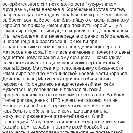
оскорбительного снятия с должности "кукурузником"
Хрущевым, была внесена в Корабельный устав статья,
разрешающая командиру корабля при угрозе его гибели
выброситься на берег или ближайшую отмель, а экипажу
корабля по приказу командира покинуть корабль. Ну а
командир сходит с гибнущего корабля всегда последним.
И в телефильме, и в телепередаче странно избирательно
и неравноценно расставлены акценты при
характеристике героического поведения офицеров и
матросов линкора. Почти все внимание и почести отданы
единственному корабельному офицеру — командиру
электротехнического дивизиона инженер-капитану 3
ранга Ефиму Матусевичу, исполнявшему обязанности
командира электро-механической боевой части корабля.
Действительно, Матусевич проявил себя и погиб
геройски. Но он далеко не единственный вел себя
мужественно, героически и показал высокий
профессионализм в исполнении своего долга. В обоих
"телепроизведениях" НТВ ничего не сказано, что не
менее, если не более героически исполнял свои
корабельные обязанности командир дивизиона
живучести инженер-капитан-лейтенант Юрий
Городецкий. Матусевич заведовал электротехническим
"хозяйством" корабля, поэтому всей борьбой за
живучесть и непотопляемость линкора — постановкой