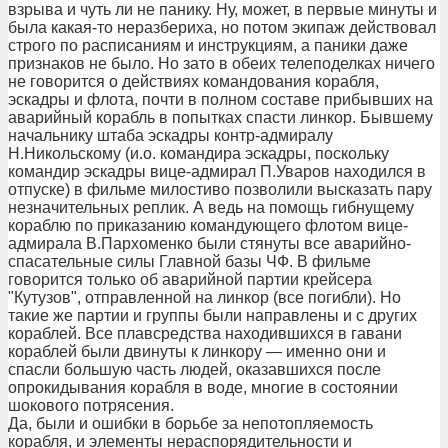
взрыва и чуть ли не панику. Ну, может, в первые минуты и
была какая-то неразбериха, но потом экипаж действовал
строго по расписаниям и инструкциям, а паники даже
признаков не было. Но зато в обеих телеподелках ничего
не говорится о действиях командования корабля,
эскадры и флота, почти в полном составе прибывших на
аварийный корабль в попытках спасти линкор. Бывшему
начальнику штаба эскадры контр-адмиралу
Н.Никольскому (и.о. командира эскадры, поскольку
командир эскадры вице-адмирал П.Уваров находился в
отпуске) в фильме милостиво позволили высказать пару
незначительных реплик. А ведь на помощь гибнущему
кораблю по приказанию командующего флотом вице-
адмирала В.Пархоменко были стянуты все аварийно-
спасательные силы Главной базы ЧФ. В фильме
говорится только об аварийной партии крейсера
"Кутузов", отправленной на линкор (все погибли). Но
такие же партии и группы были направлены и с других
кораблей. Все плавсредства находившихся в гавани
кораблей были двинуты к линкору — именно они и
спасли большую часть людей, оказавшихся после
опрокидывания корабля в воде, многие в состоянии
шокового потрясения.
Да, были и ошибки в борьбе за непотопляемость
корабля, и элементы нераспорядительности и