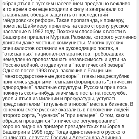
обращаться с русским населением предельно вежливо —
в то время они еще входили в силу и заигрывали со
славянами, обещая защитить от последствий
гайдаровских реформ. Такая пропаганда, к примеру,
помогла Шаймиеву привлечь на свою сторону русское
население в 1992 году. Похожим способом к власти в
Башкирии пришел и Муртаза Рахимов, которого усиленно
двигали даже местные коммунисты. Многих русских
специалистов оставили на руководящих постах, а
"отвязанных" национал-сепаратистов, требовавших
немедленно провозглашать независимость и идти на
Россию войной, отодвинули в "политический резерв".
Однако после 1993 года, заключив с Ельциным
"межгосударственные договоры", главы нацреспублик
принялись ударными темпами формировать "этнически
однородные" властные структуры. Русским пришлось
покинуть сколь-нибудь значимые посты на госслужбе,
увольняться из милиции и прокуратуры, уступать
представителям "титульных этносов" места в бизнесе. В
конечном счете русские оказались в положении людей
второго сорта, "чужаков" и "пришельцев". О том, каким
образом проводится "этническое регулирование",
хорошо видно на примере президентских выборов в
Башкирии в 1998 году. Тогда единственного русского
кандидата, депутата Госдумы Александра Аринина,