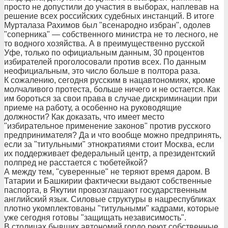
просто не допустили до участия в выборах, наплевав на
решение всех российских судебных инстанций. В итоге
Мурталаза Рахимов был "всенародно избран", одолев
"соперника" — собственного министра не то лесного, не
то водного хозяйства. А в преимущественно русской
Уфе, только по официальным данным, 30 процентов
избирателей проголосовали против всех. По данным
неофициальным, это число больше в полтора раза.
К сожалению, сегодня русским в нацавтономиях, кроме
молчаливого протеста, больше ничего и не остается. Как
им бороться за свои права в случае дискриминации при
приеме на работу, а особенно на руководящие
должности? Как доказать, что имеет место
"избирательное применение законов" против русского
предпринимателя? Да и что вообще можно предпринять,
если за "титульными" этнократиями стоит Москва, если
их поддерживает федеральный центр, а президентский
полпред не расстается с тюбетейкой?
А между тем, "суверенные" не теряют время даром. В
Татарии и Башкирии фактически выдают собственные
паспорта, в Якутии провозглашают государственным
английский язык. Силовые структуры в нацреспубликах
плотно укомплектованы "титульными" кадрами, которые
уже сегодня готовы "защищать независимость".
В столицах бывших автономий гордо реют собственные