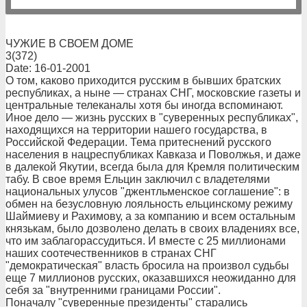
ЧУЖИЕ В СВОЕМ ДОМЕ
3(372)
Date: 16-01-2001
О том, каково приходится русским в бывших братских
республиках, а ныне — странах СНГ, московские газеты и
центральные телеканалы хотя бы иногда вспоминают.
Иное дело — жизнь русских в "суверенных республиках",
находящихся на территории нашего государства, в
Российской Федерации. Тема притеснений русского
населения в нацреспубликах Кавказа и Поволжья, и даже
в далекой Якутии, всегда была для Кремля политическим
табу. В свое время Ельцин заключил с владетелями
национальных улусов "джентльменское соглашение": в
обмен на безусловную лояльность ельцинскому режиму
Шаймиеву и Рахимову, а за компанию и всем остальным
князькам, было дозволено делать в своих владениях все,
что им заблагорассудиться. И вместе с 25 миллионами
наших соотечественников в странах СНГ
"демократическая" власть бросила на произвол судьбы
еще 7 миллионов русских, оказавшихся неожиданно для
себя за "внутренними границами России".
Поначалу "суверенные президенты" старались