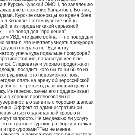
ла в Курске. Курский ОМОН, по заявлению
тражавшие вторжение бандитов в Ботлих,
ядами. Курские омоновцы во время боев
па в Кизляре. Потом курские бойцы
ей, а из города никакой серьезной
х — не повод для "прощения"
цким УВД, что даже война — не повод для
 заявил, что мечтает увидеть прокурора
 друзья генерала по "Единству"
рнатору упечь куда подальше прокурора?
 противостояние, парализующее всю
ается. Следователи упрямо продолжают
адежды посадить кого бы то ни было из
отрудников, это невозможно, пока
Сегодня опять на арену общероссийской
девяносто третьего, разоривший целую
ку. Интересно, зачем его поддерживает
ольно хорошо проголосовали на
 уверенностью заявить о хороших шансах
Путина. Эффект от административной
спачкаться о заляпанный кровью и
могут запросто. Не медвежью ли услугу
 его в грязные курские разборки и толкая
и и прокурорами?Тем не менее,
близость и покровительство губернатору.