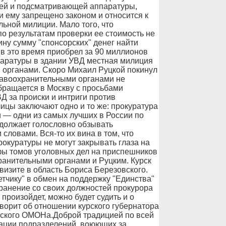
ей и подсматривающей аппаратуры,
и ему запрещено законом и относится к
ьной милиции. Мало того, что
о результатам проверки ее стоимость не
у сумму "спонсорских" денег найти
й в это время приобрел за 90 миллионов
паратуры в здании УВД местная милиция
 органами. Скоро Михаил Руцкой покинул
равоохранительными органами не
бращается в Москву с просьбами
Д за происки и интриги против
ицы заключают одно и то же: прокуратура
и — одни из самых лучших в России по
одолжает голословно обзывать
ловами. Вся-то их вина в том, что
рокуратуры не могут закрывать глаза на
фы томов уголовных дел на приспешников
анительными органами и Руцким. Курск
изите в область Бориса Березовского.
етчику" в обмен на поддержку "Единства"
транение со своих должностей прокурора
произойдет, можно будет судить и о
ворит об отношении курского губернатора
рского ОМОНа.Доброй традицией по всей
ации подразделений, воюющих за