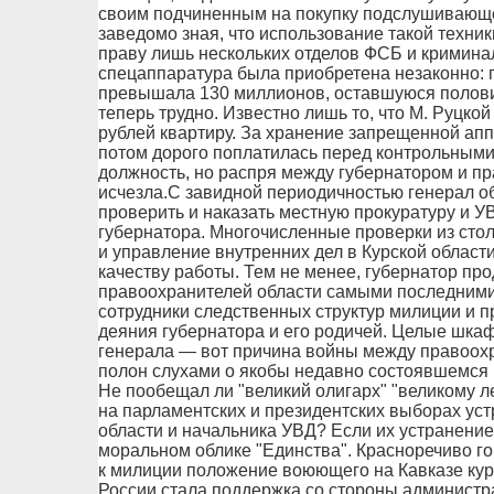
своим подчиненным на покупку подслушивающ
заведомо зная, что использование такой техник
праву лишь нескольких отделов ФСБ и криминал
спецаппаратура была приобретена незаконно: п
превышала 130 миллионов, оставшуюся половин
теперь трудно. Известно лишь то, что М. Руцко
рублей квартиру. За хранение запрещенной ап
потом дорого поплатилась перед контрольными
должность, но распря между губернатором и п
исчезла.С завидной периодичностью генерал о
проверить и наказать местную прокуратуру и УВ
губернатора. Многочисленные проверки из стол
и управление внутренних дел в Курской област
качеству работы. Тем не менее, губернатор пр
правоохранителей области самыми последними с
сотрудники следственных структур милиции и п
деяния губернатора и его родичей. Целые шка
генерала — вот причина войны между правоохр
полон слухами о якобы недавно состоявшемся в
Не пообещал ли "великий олигарх" "великому л
на парламентских и президентских выборах ус
области и начальника УВД? Если их устранение 
моральном облике "Единства". Красноречиво го
к милиции положение воюющего на Кавказе ку
России стала поддержка со стороны администр