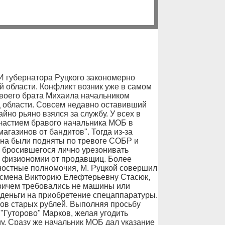
бернатора Руцкого закономерно
й области. Конфликт возник уже в самом
своего брата Михаила начальником
 области. Совсем недавно оставивший
но рьяно взялся за службу. У всех в
участием бравого начальника МОБ в
агазинов от бандитов". Тогда из-за
на были подняты по тревоге СОБР и
, бросившегося лично урезонивать
о физиономии от продавщиц. Более
ностные полномочия, М. Руцкой совершил
есмена Викторию Елефтерьевну Стасюк,
ричем требовались не машины или
а деньги на приобретение спецаппаратуры.
нов старых рублей. Выполняя просьбу
"Гуторово" Марков, желая угодить
у. Сразу же начальник МОБ дал указание