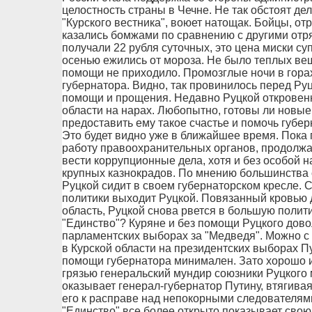
целостность страны в Чечне. Не так обстоят де
"Курского вестника", воюет натощак. Бойцы, о
казались бомжами по сравнению с другими отр
получали 22 рубля суточных, это цена миски су
осенью ежились от мороза. Не было теплых вещ
помощи не приходило. Промозглые ночи в гора
губернатора. Видно, так провинилось перед Ру
помощи и прощения. Недавно Руцкой откровенно
области на нарах. Любопытно, готовы ли новые
предоставить ему такое счастье и помочь губе
Это будет видно уже в ближайшее время. Пока
работу правоохранительных органов, продолж
вести коррупционные дела, хотя и без особой н
крупных казнокрадов. По мнению большинства с
Руцкой сидит в своем губернаторском кресле. 
политики выходит Руцкой. Повязанный кровью 
область, Руцкой снова рвется в большую полити
"Единство"? Куряне и без помощи Руцкого дов
парламентских выборах за "Медведя". Можно с
в Курской области на президентских выборах 
помощи губернатора минимален. Зато хорошо и
грязью генеральский мундир союзники Руцкого 
оказывает генерал-губернатор Путину, втягивая
его к расправе над непокорными следователям
"Единство" все более открыто показывает свою 