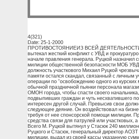
4(321)
Date: 25-1-2000
ПРОТИВОСТОЯНИЕИЗ ВСЕЙ ДЕЯТЕЛЬНОСТИ гу
вытекал жесткий конфликт с УВД и прокуратуро
начале правления генерала. Руцкой назначил 
милиции общественной безопасности МОБ УВД
должность участкового Михаил Руцкой чрезвычай
памяти остался скандал, связанный с личным 
операции по "освобождению одного из курских м
обычной праздничной пьянки персонала магази
ОМОН города, чтобы спасти своего начальника
подвыпивших граждан и чуть несхватившего п
интересен другой случай. Превысив свои долж
следующее деяние. Он воздействовал на бизн
требуя от нее спонсорской помощи милиции. П
средства связи для патрулей или участковых, 
Всего М. Руцкой вытянул у Стасюк 240 миллио
Руцкого и Стасюк, генеральный директор АОЗТ 
милиции, выдал из своей кассы указанную сумм