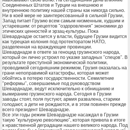
Соединенных Штатов и Турции на внешнюю и
внутреннюю политику нашей страны как никогда сильно.
Ни в коей мере не заинтересованный в сильной Грузии,
Запад питает Грузию всем самым низменным, худшим и
устаревшим: от рецептов "оздоровления" экономики до
этических ценностей и эрзац-культуры. Пока
Шеварднадзе остается у власти, будущее Грузии видится
как турецкая колония под протекторатом НАТО,
разделенная на враждующие провинции.
Шеварднадзе в ответе за геноцид грузинского народа,
который он лично устроил по указке западных "спецов". В
результате преступной экономической политики,
проводимой сегодняшним режимом, Грузия оказалась на
грани непоправимой катастрофы, которая может
обойтись в потерю государственности. Семилетние
"реформы", совершаемые под руководством
Шеварднадзе, ведут исключительно к обнищанию и
вымиранию грузинского народа. Сегодня в Грузии
заводы стоят, поля пустуют, армия развалена, старики
голодают, а дети не рождаются, и в этом повинен прежде
всего президент Шеварднадзе.
Все эти годы режим Шеварднадзе насаждал в Грузии
такую "культурную революцию", которая привела в итоге
к нравственной деградации нашего великого народа. Под