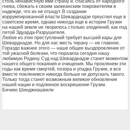
столь ненавистную ими страну и, спасаясь от народного
гнева, сбежать к своим заокеанским покровителям в
надежде, что их не отыщут. В создании
коррумпированной власти Шеварднадзе преуспел еще в
советское время, однако никогда еще в истории Грузии
на нашей земле не творилось столько злодеяний, как под
пятой Эдуарда-Разрушителя.
Любое из этих преступлений требует высшей кары для
Шеварднадзе. Но для нас месть тирану — не главное.
Гораздо важнее этого — наше общее выздоровление от
той ужасной болезни, что поразила сегодня нашу
любимую Родину. Суд над Шеварднадзе станет моментом
нашего общего покаяния и очищения. Мы проклянем эти
годы как время смертей, позора и упадка Грузии, и все
вместе поклянемся никогда больше не допускать такого.
Только тогда станет возможным великое обновление
нашей нации и подлинное воскрешение Грузии.
Бичико Шинджиашвили