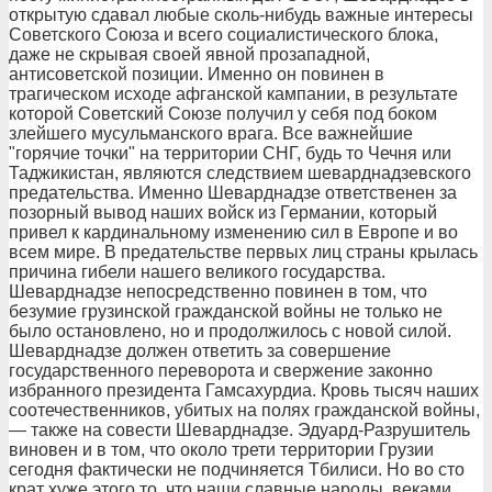
открытую сдавал любые сколь-нибудь важные интересы
Советского Союза и всего социалистического блока,
даже не скрывая своей явной прозападной,
антисоветской позиции. Именно он повинен в
трагическом исходе афганской кампании, в результате
которой Советский Союзе получил у себя под боком
злейшего мусульманского врага. Все важнейшие
"горячие точки" на территории СНГ, будь то Чечня или
Таджикистан, являются следствием шеварднадзевского
предательства. Именно Шеварднадзе ответственен за
позорный вывод наших войск из Германии, который
привел к кардинальному изменению сил в Европе и во
всем мире. В предательстве первых лиц страны крылась
причина гибели нашего великого государства.
Шеварднадзе непосредственно повинен в том, что
безумие грузинской гражданской войны не только не
было остановлено, но и продолжилось с новой силой.
Шеварднадзе должен ответить за совершение
государственного переворота и свержение законно
избранного президента Гамсахурдиа. Кровь тысяч наших
соотечественников, убитых на полях гражданской войны,
— также на совести Шеварднадзе. Эдуард-Разрушитель
виновен и в том, что около трети территории Грузии
сегодня фактически не подчиняется Тбилиси. Но во сто
крат хуже этого то, что наши славные народы, веками