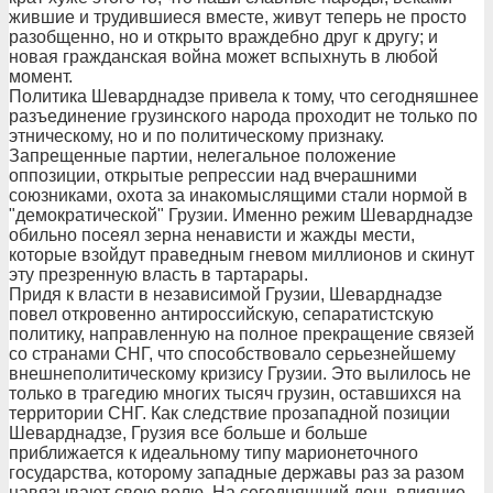
жившие и трудившиеся вместе, живут теперь не просто
разобщенно, но и открыто враждебно друг к другу; и
новая гражданская война может вспыхнуть в любой
момент.
Политика Шеварднадзе привела к тому, что сегодняшнее
разъединение грузинского народа проходит не только по
этническому, но и по политическому признаку.
Запрещенные партии, нелегальное положение
оппозиции, открытые репрессии над вчерашними
союзниками, охота за инакомыслящими стали нормой в
"демократической" Грузии. Именно режим Шеварднадзе
обильно посеял зерна ненависти и жажды мести,
которые взойдут праведным гневом миллионов и скинут
эту презренную власть в тартарары.
Придя к власти в независимой Грузии, Шеварднадзе
повел откровенно антироссийскую, сепаратистскую
политику, направленную на полное прекращение связей
со странами СНГ, что способствовало серьезнейшему
внешнеполитическому кризису Грузии. Это вылилось не
только в трагедию многих тысяч грузин, оставшихся на
территории СНГ. Как следствие прозападной позиции
Шеварднадзе, Грузия все больше и больше
приближается к идеальному типу марионеточного
государства, которому западные державы раз за разом
навязывают свою волю. На сегодняшний день влияние