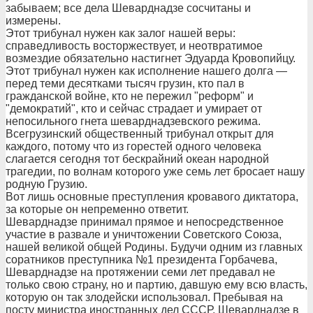
забываем; все дела Шеварднадзе сосчитаны и
измерены.
Этот трибунал нужен как залог нашей веры:
справедливость восторжествует, и неотвратимое
возмездие обязательно настигнет Эдуарда Кровопийцу.
Этот трибунал нужен как исполнение нашего долга —
перед теми десятками тысяч грузин, кто пал в
гражданской войне, кто не пережил "реформ" и
"демократий", кто и сейчас страдает и умирает от
непосильного гнета шеварднадзевского режима.
Всегрузинский общественный трибунал открыт для
каждого, потому что из горестей одного человека
слагается сегодня тот бескрайний океан народной
трагедии, по волнам которого уже семь лет бросает нашу
родную Грузию.
Вот лишь основные преступления кровавого диктатора,
за которые он непременно ответит.
Шеварднадзе принимал прямое и непосредственное
участие в развале и уничтожении Советского Союза,
нашей великой общей Родины. Будучи одним из главных
соратников преступника №1 президента Горбачева,
Шеварднадзе на протяжении семи лет предавал не
только свою страну, но и партию, давшую ему всю власть,
которую он так злодейски использовал. Пребывая на
посту министра иностранных дел СССР, Шеварднадзе в