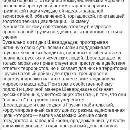
видом борьбы с "отжившей коммунистической моралью"
нынешний преступный режим старается привить
грузинской нации чуждые ей идеалы западной
технотронной, обезличенной, торгашеской, почитающей
золотого тельца цивилизации. На смену
гуманистическому советскому атеизму в издревле
православной Грузии внедряются сатанинские секты и
учения.
Буквально в эти дни Шеварднадзе, приоткрывая
истинную свою суть, всеми силами поддерживает
гнусных чеченских бандитов, виновных в гибели тысяч
невинных русских и чеченских людей. Шеварднадзе не
только морально приветствует все преступные действия
отпетых террористов, но и создает для них на территории
Грузии базовый район для отдыха, тренировок и
перегруппировки сил, что является уже злодеянием
мирового масштаба. При этом в свойственной ему
подлой и циничной манере Шеварднадзе обвиняет
русских военных, уничтожающих эти базы, в том, что они
"посягают" на грузинский суверенитет.
Шеварднадзе и сам создал в Грузии грабительский,
коррумпированный сверху донизу режим, единственная
цель которого — выпив как можно больше соков
государства и народной крови, продержавшись у власти
как можно дольше, в один прекрасный день покинуть