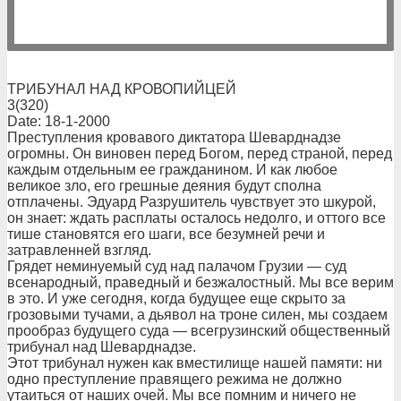
ТРИБУНАЛ НАД КРОВОПИЙЦЕЙ
3(320)
Date: 18-1-2000
Преступления кровавого диктатора Шеварднадзе
огромны. Он виновен перед Богом, перед страной, перед
каждым отдельным ее гражданином. И как любое
великое зло, его грешные деяния будут сполна
отплачены. Эдуард Разрушитель чувствует это шкурой,
он знает: ждать расплаты осталось недолго, и оттого все
тише становятся его шаги, все безумней речи и
затравленней взгляд.
Грядет неминуемый суд над палачом Грузии — суд
всенародный, праведный и безжалостный. Мы все верим
в это. И уже сегодня, когда будущее еще скрыто за
грозовыми тучами, а дьявол на троне силен, мы создаем
прообраз будущего суда — всегрузинский общественный
трибунал над Шеварднадзе.
Этот трибунал нужен как вместилище нашей памяти: ни
одно преступление правящего режима не должно
утаиться от наших очей. Мы все помним и ничего не