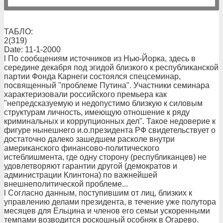
ТАБЛО:
2(319)
Date: 11-1-2000
l По сообщениям источников из Нью-Йорка, здесь в
середине декабря под эгидой близкого к республиканской
партии Фонда Карнеги состоялся спецсеминар,
посвященный "проблеме Путина". Участники семинара
характеризовали российского премьера как
"непредсказуемую и недопустимо близкую к силовым
структурам личность, имеющую отношение к ряду
криминальных и коррупционных дел". Такое недоверие к
фигуре нынешнего и.о.президента РФ свидетельствует о
достаточно далеко зашедшем расколе внутри
американского финансово-политического
истеблишмента, где одну сторону (республиканцев) не
удовлетворяют гарантии другой (демократов и
администрации Клинтона) по важнейшей
внешнеполитической проблеме...
l Согласно данным, поступившим от лиц, близких к
управлению делами президента, в течение уже полутора
месяцев для Ельцина и членов его семьи ускоренными
темпами возводится роскошный особняк в Огарево.