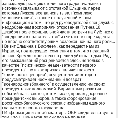
запоздалую реакцию столичного градоначальника
источники связывают с отставкой Ельцина, перед
которым Лужков всегда испытывал “комплекс
чинопочитания”, а также с полученной мэром
информацией о том, что ряд руководителей спецслужб с
неодобрением восприняли откровения Путина 18
декабря после официальной части встречи на Лубянке о
“внедрении в правительство” и считают и.о.президента
не вполне соответствующим возложенной на него роли...
l Визит Ельцина в Вифлеем, как передают нам из
Израиля, подтверждает сомнения в том, что недавний
хозяин Кремля окончательно решил уйти на отдых. Ряд
его высказываний расценивается здесь не только в
качестве "психической неадекватности первого
президента", но и как признак наличия некоего
"кризисного сценария", осуществление которого
предусматривает неожиданный возврат
"всенародноизбранного" к осуществлению им своих
президентских полномочий. Вариантами развития
событий называются, в том числе, провал досрочных
президентских выборов, а также форсирование
российско-белорусского союза с избранием единого
главы этого нового государства...
l Информация из штаб-квартиры ОВР свидетельствует о
том, что Е.Примаков до сих пор не принял