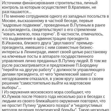
Источники финансирования строительства, личный
контроль за которым осуществляет В.Крапивин, не
разглашаются...
l По мнению сотрудников одного из западных посольств в
Москве, высказанному в частной беседе, первые
"кадровые подвижки", проведенные В.Путиным в ранге
и.о.президента, свидетельствуют о его стремлении
"ковать железо, пока горячо". В частности, отмечалось,
что выдвижение в администрацию президента
В.Иванова, близкого друга "двуглавого" премьер-
президента, имевшего с ним совместные бизнес-
интересы в Ленинграде, имеет своей целью расстановку
на ключевые посты в аппарате государственного
управления лично преданных В.Путину людей. В том же
русле рассматривается и предложение П.Бородину
“перейти на другую работу” с должности управляющего
делами президента, от чего “кремлевский завхоз” с
негодованием отказался, в узком кругу заявив о своем
решении “самостоятельно выйти на мартовские
выборы”...
l Из окружения московского мэра сообщают, что
Ю.Лужков после Нового года несколько раз в беседах с
людьми из своего ближайшего окружения повторял, что
не простит Путину “думского позора” и “недопустимых
методов ведения политической борьбы”. Такую несколько