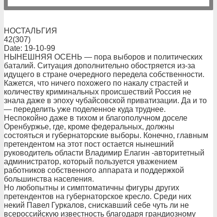
НОСТАЛЬГИЯ
42(307)
Date: 19-10-99
НЫНЕШНЯЯ ОСЕНЬ — пора выборов и политических
баталий. Ситуация дополнительно обостряется из-за
идущего в стране очередного передела собственности.
Кажется, что ничего похожего по накалу страстей и
количеству криминальных происшествий Россия не
знала даже в эпоху чубайсовской приватизации. Да и то
— переделить уже поделенное куда труднее.
Неспокойно даже в тихом и благополучном доселе
Оренбуржье, где, кроме федеральных, должны
состояться и губернаторские выборы. Конечно, главным
претендентом на этот пост остается нынешний
руководитель области Владимир Елагин -авторитетный
администратор, который пользуется уважением
работников собственного аппарата и поддержкой
большинства населения.
Но любопытны и симптоматичны фигуры других
претендентов на губернаторское кресло. Среди них
некий Павел Гуркалов, снискавший себе чуть ли не
всероссийскую известность благодаря грандиозному