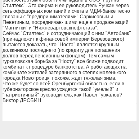
Стилтекс". Эта фирма и ее руководитель Ручкан через
сеть оффшорных компаний и счета в МДМ-банке тесно
связаны с "предпринимателями" Саркисовым и
Певетиным, посредничав- шими еще в продаже акций
"Магнитки" и "Нижневартовскнефтегаза".
Сейчас "Стилтекс" и сотрудничающий с ним "Автобанк"
(принадлежит к финансовой империи Березовского)
пытаются доказать, что "Носта" является крупным
должником последнего (по кредиту для погашения
долгов перед пенсионным фондом). Тем самым
гуркаловская борьба за "Носту" все ближе подводит
комбинат к процедуре банкротства. А работающих на
комбинате жителей затерянного в степях маленького
городка Новотроицк, похоже, ждет тяжелая зима.
Что же будет со всей Оренбургской областью, если в
губернаторское кресло усядется такой "умелый" и
"патриотичный" руководитель, как Павел Гуркалов?
Виктор ДРОБИН