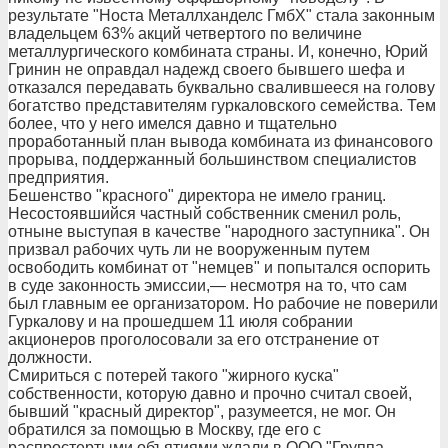
результате "Носта Металлханделс ГмбХ" стала законным
владельцем 63% акций четвертого по величине
металлургического комбината страны. И, конечно, Юрий
Гринин не оправдал надежд своего бывшего шефа и
отказался передавать буквально свалившееся на голову
богатство представителям гуркаловского семейства. Тем
более, что у него имелся давно и тщательно
проработанный план вывода комбината из финансового
прорыва, поддержанный большинством специалистов
предприятия.
Бешенство "красного" директора не имело границ.
Несостоявшийся частный собственник сменил роль,
отныне выступая в качестве "народного заступника". Он
призвал рабочих чуть ли не вооруженным путем
освободить комбинат от "немцев" и попытался оспорить
в суде законность эмиссии,— несмотря на то, что сам
был главным ее организатором. Но рабочие не поверили
Гуркалову и на прошедшем 11 июля собрании
акционеров проголосовали за его отстранение от
должности.
Смириться с потерей такого "жирного куска"
собственности, которую давно и прочно считал своей,
бывший "красный директор", разумеется, не мог. Он
обратился за помощью в Москву, где его с
распростертыми объятиями ждали в ООО "Группа