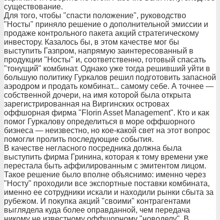
существование.
Для того, чтобы "спасти положение", руководство
"Носты" приняло решение о дополнительной эмиссии и
продаже контрольного пакета акций стратегическому
инвестору. Казалось бы, в этом качестве мог бы
выступить Газпром, напрямую заинтересованный в
продукции "Носты" и, соответственно, готовый спасать
"тонущий" комбинат. Однако уже тогда решивший уйти в
большую политику Гуркалов решил подготовить запасной
аэродром и продать комбинат... самому себе. А точнее —
собственной дочери, на имя которой была открыта
зарегистрированная на Виргинских островах
оффшорная фирма "Florin Asset Management". Кто и как
помог Гуркалову определиться в море оффшорного
бизнеса — неизвестно, но кое-какой свет на этот вопрос
помогли пролить последующие события.
В качестве негласного посредника должна была
выступить фирма Гринина, которая к тому времени уже
перестала быть аффилированным с эмитентом лицом.
Такое решение было вполне объяснимо: именно через
"Носту" проходили все экспортные поставки комбината,
именно ее сотрудники искали и находили рынки сбыта за
рубежом. И покупка акций "своими" контрагентами
выглядела куда более оправданной, чем передача
никому не известному оффшорному "новоделу". В