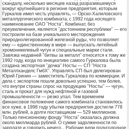
скандалу, несколько месяцев назад разразившемуся
вокруг крупнейшего в регионе предприятия, которым
Гуркалов имел честь управлять, — Орско-Халиловского
металлургического комбината, с 1992 года носящего
наименование ОАО "Носта". Комбинат, без
преувеличения, является "достоянием республики" — его
построили на базе уникального месторождения
природнолегированной железной руды, что позволяет
ему — единственному в мире — выпускать литейный
хромоникелевый чугун и специальные марки стали.
Завязка недавней "битвы за металл" относится к тому же
1992 году, когда по инициативе самого Гуркалова была
создана экспортная "дочка" Носты — СП "Носта
Металлханделс ГмбХ". Управлять СП был делегирован
Юрий Гринин — заместитель Гуркалова по коммерции. И
дела с экспортом пошли довольно успешно, тем более,
что внутри страны спрос на продукцию "Носты" — чугун,
сталь и прокат для нужд нефтяной и газовой
промышленности — резко упал. Тем временем
финансовое положение самого комбината становилось
все хуже, в 1998 году убытки предприятия достигли 778
млн. рублей, а долги поставщикам — 529 миллионов.
Только пенсионному фонду "Носта" оказалась должна
около миллиарда рублей. О сумме задолженности по
зарплате и говорить нечего... Рабочие вели полуголодное