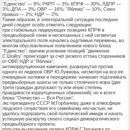
"Единство" — 9%; РКРП — 3%; КПРФ — 30%; ЛДПР —
3%; ДПА — 3%; ОВР — 16%; "Яблоко" — 10%; Союз
правых — 2%; НДР — 2%.
Таким образом, в электоральной ситуации последних
дней следует особо отметить следующие:
при стабильных лидирующих позициях КПРФ в
предвыборной гонке в несвязанных с ней сегментах
электорального поля начались ощутимые перемены, во
многом обусловленные появлением нового блока
"Единство"; причем усиление позиций "движения
С.Шойгу" происходит за счет резкого оттока сторонников
от ОВР, НДР и "Яблока";
антикоррупционная кампания, развернутая против
одного из лидеров ОВР Ю.Лужкова, несмотря на все ее
очевидные натяжки и передержки, начинает подтачивать
предвыборные шансы не только столичного мэра (две
трети граждан допускают ту или иную степень
правдивости коррупционных обвинений), но и всего
блока "Отечество — Вся Россия";
экс-президенту СССР М.Горбачеву, даже в атмосфере
людского сочувствия его семейному несчастью, не
удалось подправить свой политический имидж и начать
успешную раскрутку своего социал-демократического
предвыборного проекта;
попытки вытеснения лидера КПРФ Г.Зюганова из