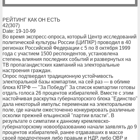
РЕЙТИНГ КАК ОН ЕСТЬ
42(307)
Date: 19-10-99
Во время экспресс-опроса, который Центр исследований
политической культуры России (ЦИПКР) проводил в 40
регионах Российской Федерации с 5 по 8 октября 1999
года с участием 1500 респондентов, установлена
степень влияния последних событий и развернутых на
ТВ пропагандистских кампаний на электоральные
настроения граждан.
Опрос подтвердил традиционную устойчивость
электоральной базы компартии, на сей раз — в облике
блока КПРФ — "За Победу!" За список компартии готовы
отдать голоса 26 процентов избирателей. Вместе с этим
настойчивая раскрутка губернаторского блока "Единство"
дала некоторый импульс переменам на электоральном
поле, где начали ожесточенно конкурировать различные
осколки прежней ельцинской "партии власти". В
результате о симпатии к данному кремлевско-
губернаторскому новообразованию начали заявлять до 9
процентов избирателей, ранее отдававших в массе
своей предпочтения либо правым и НДР, либо ОВР и