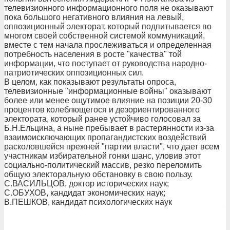
телевизионного информационного поля не оказывают
пока большого негативного влияния на левый,
оппозиционный электорат, который подпитывается во
многом своей собственной системой коммуникаций,
вместе с тем начала прослеживаться и определенная
потребность населения в росте "качества" той
информации, что поступает от руководства народно-
патриотических оппозиционных сил.
В целом, как показывают результаты опроса,
телевизионные "информационные войны" оказывают
более или менее ощутимое влияние на позиции 20-30
процентов колеблющегося и дезориентированного
электората, который ранее устойчиво голосовал за
Б.Н.Ельцина, а ныне пребывает в растерянности из-за
взаимоисключающих пропагандистских воздействий
расколовшейся прежней "партии власти", что дает всем
участникам избирательной гонки шанс, уловив этот
социально-политический массив, резко переломить
общую электоральную обстановку в свою пользу.
С.ВАСИЛЬЦОВ, доктор исторических наук;
С.ОБУХОВ, кандидат экономических наук;
В.ПЕШКОВ, кандидат психологических наук