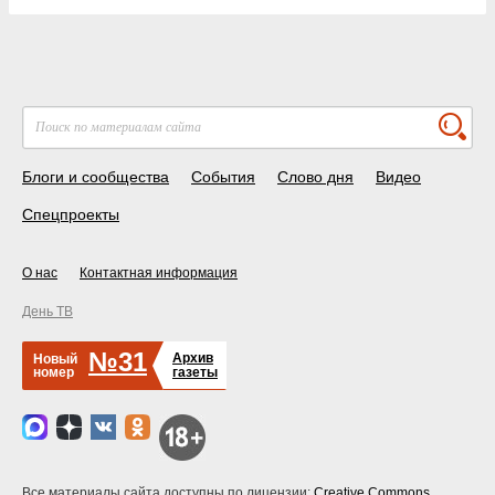
Блоги и сообщества
События
Слово дня
Видео
Спецпроекты
О нас
Контактная информация
День ТВ
№31
Архив
Новый
номер
газеты
Все материалы сайта доступны по лицензии:
Creative Commons