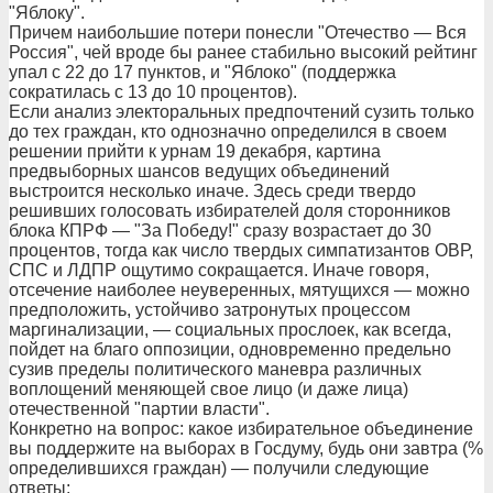
"Яблоку".
Причем наибольшие потери понесли "Отечество — Вся
Россия", чей вроде бы ранее стабильно высокий рейтинг
упал с 22 до 17 пунктов, и "Яблоко" (поддержка
сократилась с 13 до 10 процентов).
Если анализ электоральных предпочтений сузить только
до тех граждан, кто однозначно определился в своем
решении прийти к урнам 19 декабря, картина
предвыборных шансов ведущих объединений
выстроится несколько иначе. Здесь среди твердо
решивших голосовать избирателей доля сторонников
блока КПРФ — "За Победу!" сразу возрастает до 30
процентов, тогда как число твердых симпатизантов ОВР,
СПС и ЛДПР ощутимо сокращается. Иначе говоря,
отсечение наиболее неуверенных, мятущихся — можно
предположить, устойчиво затронутых процессом
маргинализации, — социальных прослоек, как всегда,
пойдет на благо оппозиции, одновременно предельно
сузив пределы политического маневра различных
воплощений меняющей свое лицо (и даже лица)
отечественной "партии власти".
Конкретно на вопрос: какое избирательное объединение
вы поддержите на выборах в Госдуму, будь они завтра (%
определившихся граждан) — получили следующие
ответы: