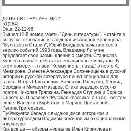
ДЕНЬ ЛИТЕРАТУРЫ №12
51(264)
Date: 22-12-98
Вышел 12-й номер газеты "День литературы". Читайте в
выпуске: окончание исследования Андрея Воронцова
"Булгаков и Сталин", Юрий Бондарев печатает свою
версию событий 1993 года, Владимир Личутин
предлагает свои размышления о смерти. Станислав
Куняев начинает печатать сенсационные мемуары. В
этом номере — глава "Коммунисты, назад" о поэте А.
Межирове. О месте Александра Солженицына в русской
истории и русской литературе пишут специально для
газеты Игорь Шафаревич, Валентин Распутин, Леонид
Бородин и Михаил Назаров. Стихи ведущих русских
поэтов Николая Тряпкина, Геннадия Ступина и Бориса
Сиротина. В разделе "Русская классика" о Льве Толстом
пишет Валентин Курбатов, о Марине Цветаевой —
Регина Григорьева.
Публикуется беседа с выдающимся историком и
литературоведом Вадимом Кожиновым о национализме
и культуре.
Как всегда — обзоры журналов Ильи Кириллова и