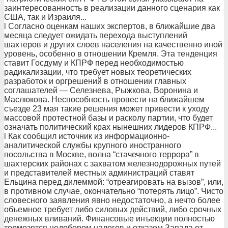
заинтересованность в реализации данного сценария как
США, так и Израиля...
l Согласно оценкам наших экспертов, в ближайшие два
месяца следует ожидать перехода выступлений
шахтеров и других слоев населения на качественно иной
уровень, особенно в отношении Кремля. Эта тенденция
ставит Госдуму и КПРФ перед необходимостью
радикализации, что требует новых теоретических
разработок и оргрешений в отношении главных
соглашателей — Селезнева, Рыжкова, Воронина и
Маслюкова. Неспособность провести на ближайшем
съезде 23 мая такие решения может привести к уходу
массовой протестной базы и расколу партии, что будет
означать политический крах нынешних лидеров КПРФ...
l Как сообщил источник из информационно-
аналитической службы крупного иностранного
посольства в Москве, волна “стачечного террора” в
шахтерских районах с захватом железнодорожных путей
и представителей местных администраций ставят
Ельцина перед дилеммой: “отреагировать на вызов”, или,
в противном случае, окончательно “потерять лицо”. Чисто
словесного заявления явно недостаточно, а нечто более
объемное требует либо силовых действий, либо срочных
денежных вливаний. Финансовые инъекции полностью
тормозятся недобором налогов и отказом Запада от