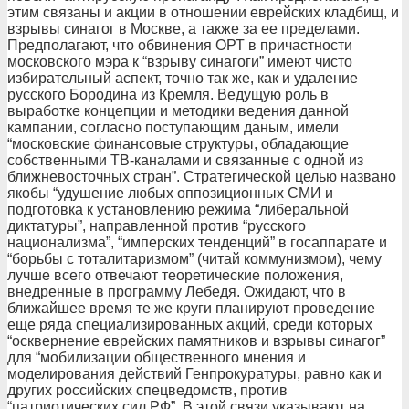
этим связаны и акции в отношении еврейских кладбищ, и
взрывы синагог в Москве, а также за ее пределами.
Предполагают, что обвинения ОРТ в причастности
московского мэра к “взрыву синагоги” имеют чисто
избирательный аспект, точно так же, как и удаление
русского Бородина из Кремля. Ведущую роль в
выработке концепции и методики ведения данной
кампании, согласно поступающим даным, имели
“московские финансовые структуры, обладающие
собственными ТВ-каналами и связанные с одной из
ближневосточных стран”. Стратегической целью названо
якобы “удушение любых оппозиционных СМИ и
подготовка к установлению режима “либеральной
диктатуры”, направленной против “русского
национализма”, “имперских тенденций” в госаппарате и
“борьбы с тоталитаризмом” (читай коммунизмом), чему
лучше всего отвечают теоретические положения,
внедренные в программу Лебедя. Ожидают, что в
ближайшее время те же круги планируют проведение
еще ряда специализированных акций, среди которых
“осквернение еврейских памятников и взрывы синагог”
для “мобилизации общественного мнения и
моделирования действий Генпрокуратуры, равно как и
других российских спецведомств, против
“патриотических сил РФ”. В этой связи указывают на