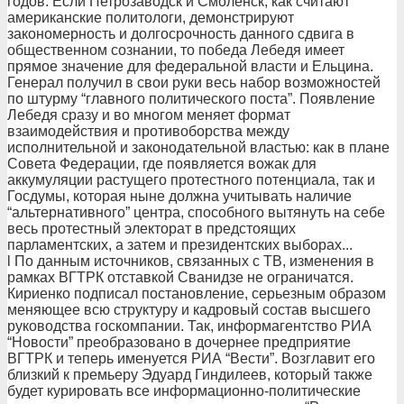
годов. Если Петрозаводск и Смоленск, как считают
американские политологи, демонстрируют
закономерность и долгосрочность данного сдвига в
общественном сознании, то победа Лебедя имеет
прямое значение для федеральной власти и Ельцина.
Генерал получил в свои руки весь набор возможностей
по штурму “главного политического поста”. Появление
Лебедя сразу и во многом меняет формат
взаимодействия и противоборства между
исполнительной и законодательной властью: как в плане
Совета Федерации, где появляется вожак для
аккумуляции растущего протестного потенциала, так и
Госдумы, которая ныне должна учитывать наличие
“альтернативного” центра, способного вытянуть на себе
весь протестный электорат в предстоящих
парламентских, а затем и президентских выборах...
l По данным источников, связанных с ТВ, изменения в
рамках ВГТРК отставкой Сванидзе не ограничатся.
Кириенко подписал постановление, серьезным образом
меняющее всю структуру и кадровый состав высшего
руководства госкомпании. Так, информагентство РИА
“Новости” преобразовано в дочернее предприятие
ВГТРК и теперь именуется РИА “Вести”. Возглавит его
близкий к премьеру Эдуард Гиндилеев, который также
будет курировать все информационно-политические