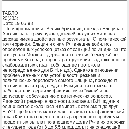
ТАБЛО
20(233)
Date: 19-05-98
l По информации из Великобритании, поездка Ельцина в
Англию на встречу руководителей ведущих мировых
держав имела двойственные результаты. С политической
точки зрения, Ельцин и с ним РФ внешне добились
определенных успехов (отказ от санкций по Индии, за что
выступала Москва, сдержанная позиция “семерки” по
проблеме Косова, вопросы разоружения, задолженности
слаборазвитых стран, соблюдение протокола
непосредственно для Б.Н. и др.). Однако в отношении
проблем, важных для устойчивости режима и
политических перспектив самого Ельцина, президент
России испытал ряд неудач. Ельцина, как отмечают
наблюдатели, держали фактически за “куклу” и не
допускали к обсуждению стратегических вопросов.
Японский премьер, в частности, заставил Б.Н. ждать в
одиночестве около часа и взывать к стенам: “Где друг
Рю?” Еще более важным для Ельцина стал фактический
отказ Клинтона содействовать разрешению проблемы
процентных выплат по внешнему долгу РФ и их отсрочки
с текущего года (от 3 до 5,5 млрд. долл.) на следующий.