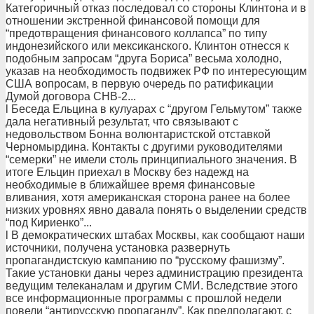
Категоричный отказ последовал со стороны Клинтона и в
отношении экстренной финансовой помощи для
“предотвращения финансового коллапса” по типу
индонезийского или мексиканского. Клинтон отнесся к
подобным запросам “друга Бориса” весьма холодно,
указав на необходимость подвижек РФ по интересующим
США вопросам, в первую очередь по ратификации
Думой договора СНВ-2...
l Беседа Ельцина в кулуарах с “другом Гельмутом” также
дала негативный результат, что связывают с
недовольством Бонна волюнтаристской отставкой
Черномырдина. Контакты с другими руководителями
“семерки” не имели столь принципиального значения. В
итоге Ельцин приехал в Москву без надежд на
необходимые в ближайшее время финансовые
вливания, хотя американская сторона ранее на более
низких уровнях явно давала понять о выделении средств
“под Кириенко”...
l В демократических штабах Москвы, как сообщают наши
источники, получена установка развернуть
пропагандистскую кампанию по “русскому фашизму”.
Такие установки даны через администрацию президента
ведущим телеканалам и другим СМИ. Вследствие этого
все информационные программы с прошлой недели
повели “антирусскую пропаганду”. Как предполагают, с