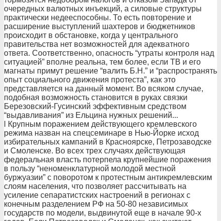
очередных валютных инъекций, а силовые структуры
практически недееспособны. То есть повторение и
расширение выступлений шахтеров и бюджетников
происходит в обстановке, когда у центрального
правительства нет возможностей для адекватного
ответа. Соответственно, опасность “утраты контроля над
ситуацией” вполне реальна, тем более, если ТВ и его
магнаты примут решение “валить Б.Н.” и “распространять
опыт социального движения протеста”, как это
представляется на данный момент. Во всяком случае,
подобная возможность становится в руках связки
Березовский-Гусинский эффективным средством
“выдавливания” из Ельцина нужных решений...
l Крупным поражением действующего кремлевского
режима назван на спецсеминаре в Нью-Йорке исход
избирательных кампаний в Красноярске, Петрозаводске
и Смоленске. Во всех трех случаях действующая
федеральная власть потерпела крупнейшие поражения
в пользу “неноменклатурной молодой местной
буржуазии” с поворотом к протестным антикремлевским
слоям населения, что позволяет рассчитывать на
усиление сепаратистских настроений в регионах с
конечным разделением РФ на 50-80 независимых
государств по модели, выдвинутой еще в начале 90-х