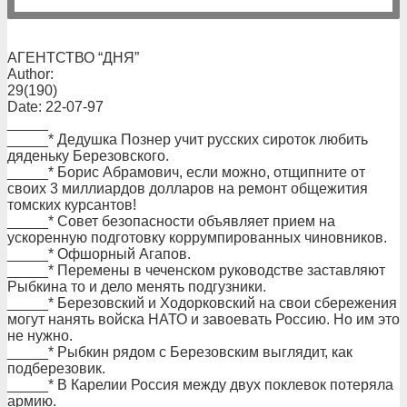
АГЕНТСТВО “ДНЯ”
Author:
29(190)
Date: 22-07-97
_____
_____* Дедушка Познер учит русских сироток любить
дяденьку Березовского.
_____* Борис Абрамович, если можно, отщипните от
своих 3 миллиардов долларов на ремонт общежития
томских курсантов!
_____* Совет безопасности объявляет прием на
ускоренную подготовку коррумпированных чиновников.
_____* Офшорный Агапов.
_____* Перемены в чеченском руководстве заставляют
Рыбкина то и дело менять подгузники.
_____* Березовский и Ходорковский на свои сбережения
могут нанять войска НАТО и завоевать Россию. Но им это
не нужно.
_____* Рыбкин рядом с Березовским выглядит, как
подберезовик.
_____* В Карелии Россия между двух поклевок потеряла
армию.