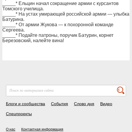
_____* Ельцин начал сокращение армии с курсантов
Томского училища.
_____* На устах умирающей российской армии — улыбка
Батурина.
_____* От армии Жукова — к похоронной команде
Сергеева.
_____* Подайте патроны, поручик Батурин, корнет
Березовский, налейте вина!
Блоги и сообщества
События
Слово дня
Видео
Спецпроекты
О нас
Контактная информация