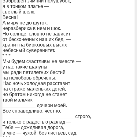
Заброшен зимний полушубок,
я в тонком платье —
светлый шелк.
Весна!
А миру не до шуток,
неразбериха в нем и шок.
Но солнце, словно не зависит
от бесконечных наших бед, —
хранит на бирюзовых высях
небесный суверенитет.
* * *
Мы будем счастливы не вместе —
у нас такие шалуны,
мы ради пятилетних бестий
на нелюбовь обречены.
Нас ночь холодная расставит
на страже маленьких детей,
но братом никогда не станет
твой мальчик
____________ дочери моей.
Все справедливо, честно,
__________________________ строго,
и только с радостью разлад —
Тебе — дождливая дорога,
а мне — чужой, без листьев, сад.