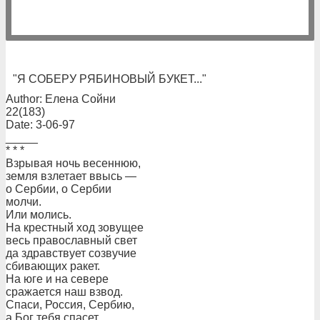
"Я СОБЕРУ РЯБИНОВЫЙ БУКЕТ..."
Author: Елена Сойни
22(183)
Date: 3-06-97
_____
* * *
Взрывая ночь весеннюю,
земля взлетает ввысь —
о Сербии, о Сербии
молчи.
Или молись.
На крестный ход зовущее
весь православный свет
да здравствует созвучие
сбивающих ракет.
На юге и на севере
сражается наш взвод.
Спаси, Россия, Сербию,
а Бог тебя спасет.