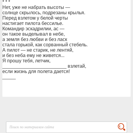
* * *
Нет, уже не набрать высоты —
солнце скрылось, подрезаны крылья.
Перед взлетом у белой черты
настигает пилота бессилье.
Командир эскадрилии, ас —
он такое выделывал в небе,
а земля без любви и без ласк
стала горькой, как сорванный стебель.
А пилот — не старик, не лентяй,
и без неба ему не живется...
Я прошу тебя, летчик,
________________________ взлетай,
если жизнь для полета дается!
_____