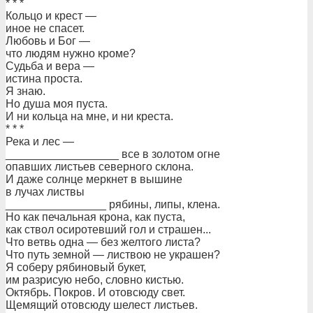
* * *
Кольцо и крест —
иное не спасет.
Любовь и Бог —
что людям нужно кроме?
Судьба и вера —
истина проста.
Я знаю.
Но душа моя пуста.
И ни кольца на мне, и ни креста.
* * *
Река и лес —
__________________ все в золотом огне
опавших листьев северного склона.
И даже солнце меркнет в вышине
в лучах листвы
________________ рябины, липы, клена.
Но как печальная крона, как пуста,
как ствол осиротевший гол и страшен...
Что ветвь одна — без желтого листа?
Что путь земной — листвою не украшен?
Я соберу рябиновый букет,
им разрисую небо, словно кистью.
Октябрь. Покров. И отовсюду свет.
Щемящий отовсюду шелест листьев.