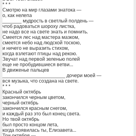
* * *
Смотрю на мир глазами знатока —
о, как нелепа
_______ мудрость в светлый полдень —
чтоб радоваться шороху листка,
не надо все на свете знать и помнить.
Смеется лес над мастера мазком,
смеется небо над людской тоскою,
и ничего не выразить стихом,
когда взлетают птицы над рекою.
Звучат над первой зеленью полей
еще не пробудившиеся ветви...
В движенье пальцев
_______________________ дочери моей —
вся музыка, что создана на свете.
* * *
Красный октябрь
закончился черным цветом,
черный октябрь
закончился красным снегом,
и каждый раз это был конец света.
Но твой октябрь
был просто концом лета,
когда появилась ты, Елизавета...
Три октября —