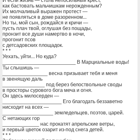
И если жизнь — столь непосильный крест,
как бастовать мальчишкам нерожденным?
Их молчаливый выражен протест —
не появляться в доме разоренном...
Но ты, мой сын, рождайся и кричи —
пусть плач твой, оглушая без пощады,
пронзит все души намертво в ночи,
прогонит псов
с детсадовских площадок.
* * *
Уехать, уйти... Но куда?
__________________________ В Марциальные воды!
Ты слышишь —
________________ весна призывает тебя и меня
в звенящую даль
_______________ под берез белоствольные своды
в просторы сурового бога меча и огня.
Он здесь милосерден —
_____________________ Его благодать беззаветно
нисходит на всех —
__________________ земледельцев, поэтов, царей.
С нетающих гор
_____________ нас прокатят апрельские ветры,
и первый цветок озарит из-под снега детей.
* * *