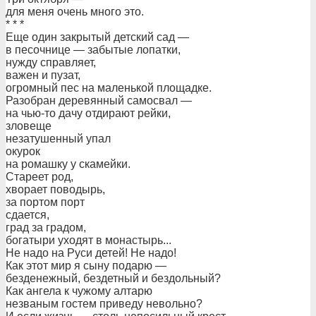
для меня очень много это.
* * *
Еще один закрытый детский сад —
в песочнице — забытые лопатки,
нужду справляет,
важен и пузат,
огромный пес на маленькой площадке.
Разобран деревянный самосвал —
на чью-то дачу отдирают рейки,
зловеще
незатушенный упал
окурок
на ромашку у скамейки.
Стареет род,
хворает поводырь,
за портом порт
сдается,
град за градом,
богатыри уходят в монастырь...
Не надо на Руси детей! Не надо!
Как этот мир я сыну подарю —
безденежный, бездетный и бездольный?
Как ангела к чужому алтарю
незваным гостем приведу невольно?