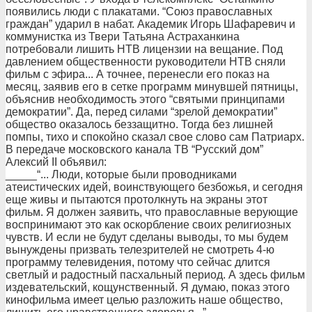
появились люди с плакатами. “Союз православных
граждан” ударил в набат. Академик Игорь Шафаревич и
коммунистка из Твери Татьяна Астраханкина
потребовали лишить НТВ лицензии на вещание. Под
давлением общественности руководители НТВ сняли
фильм с эфира... А точнее, перенесли его показ на
месяц, заявив его в сетке программ минувшей пятницы,
объяснив необходимость этого “святыми принципами
демократии”. Да, перед силами “зрелой демократии”
общество оказалось беззащитно. Тогда без лишней
помпы, тихо и спокойно сказал свое слово сам Патриарх.
В передаче московского канала ТВ “Русский дом”
Алексий II объявил:
_____“... Люди, которые были проводниками
атеистических идей, воинствующего безбожья, и сегодня
еще живы и пытаются протолкнуть на экраны этот
фильм. Я должен заявить, что православные верующие
воспринимают это как оскорбление своих религиозных
чувств. И если не будут сделаны выводы, то мы будем
вынуждены призвать телезрителей не смотреть 4-ю
программу телевидения, потому что сейчас длится
светлый и радостный пасхальный период. А здесь фильм
издевательский, кощунственный. Я думаю, показ этого
кинофильма имеет целью разложить наше общество,