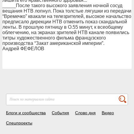
лишить его нравственного здоровья...”
_____После такого высокого заявления ночной сосуд
вещания НТВ лопнул. Пока толстые лягушки из передачи
“Времечко” квакали на телезрителей, высокое начальство
предписало дирекции НТВ отменить показ скандальной
ленты. В прошлую пятницу в О.55 минут, к всеобщему
облегчению, на экранах зрителей НТВ канале появились
титры художественного фильма французского
производства “Закат американской империи”.
Андрей ФЕФЕЛОВ
Блоги и сообщества
События
Слово дня
Видео
Спецпроекты