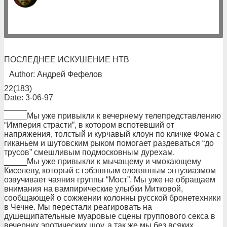
ПОСЛЕДНЕЕ ИСКУШЕНИЕ НТВ
Author: Андрей Фефелов
22(183)
Date: 3-06-97
_____
_____Мы уже привыкли к вечернему телепредставлению
“Империя страсти”, в котором вспотевший от
напряжения, толстый и курчавый клоун по кличке Фома с
гиканьем и шутовским рыком помогает раздеваться “до
трусов” смешливым подмосковным дурехам.
_____Мы уже привыкли к мычащему и чмокающему
Киселеву, который с гэбэшным оловянным энтузиазмом
озвучивает чаяния группы “Мост”. Мы уже не обращаем
внимания на вампирические улыбки Митковой,
сообщающей о сожжении колонны русской бронетехники
в Чечне. Мы перестали реагировать на
душещипательные муаровые сцены группового секса в
вечерних эротических шоу, а так же мы без всяких