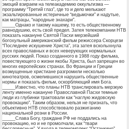
эмоций взираем на телеакадемию оккультизма —
программу “Третий глаз”, где то и дело мелькают
экзальтированные истеричные “ведьмочки” и надутые,
как матрацы, “народные знахари”.
_____Однако и такому нашему, то есть общественному
равнодушию, есть свой предел. Затея телекомпании НТВ
показать накануне Святой Пасхи мерзейший
богохульный американский фильм режиссера Скорцези
“Последнее искушение Христа”, эта затея всколыхнула
всех православных и всех неверующих нормальных
русских людей. Показ созданного в 1988 году фильма,
повествующего о жизни якобы Христа, был запрещен во
многих европейских странах. Во Франции и Греции
возмущенные христиане разгромили несколько
кинотеатров, осмелившихся нарушить общественные
нормы и показать фильм, оскорбляющий имя Бога.
_____Известно, что планы НТВ транслировать мерзкую
ленту именно накануне Православной Пасхи темные
люди из глубинки трактовали как “наглую жидовскую
провокацию”. Таким образом, нельзя не признать, что
объективно НТВ способствовало разжиганию
национальной розни в России.
_____Слава Богу, граждане РФ не поддались на
провокацию, но и не промолчали, как “твари
бессловесные”. У входа в телекомплекс “Останкино”