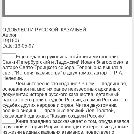
О ДОБЛЕСТИ РУССКОЙ, КАЗАЧЬЕЙ
Author:
19(180)
Date: 13-05-97
_____
_____Еще недавно рукопись этой книги митрополит
Санкт-Петербургский и Ладожский Иоанн благословил в
алтаре Свято-Троицкого собора. Теперь она вышла в
свет: “История казачества” в двух томах, автор — Р. А.
Нелепин.
_____Чем интересно это издание? В нем — подлинная,
основанная на многих ранее неизвестных архивных
документах история русского казачества, детальный
рассказ о его роли в судьбе России, а самой России — в
судьбах других народов и стран. Читая двухтомник,
воочию видишь — прав был великий Лев Толстой,
сказавший однажды: “Казаки создали Россию”.
_____Книга правдиво рассказывает о том, откуда взялся
в русской истории Рюрик, приводит интересные данные
из жизни видных казачьих атаманов, повествует о