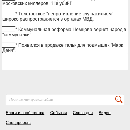
московских киллеров: “Не убий!”
_____
_____* Толстовское “непротивление злу насилием”
широко распространяется в органах МВД.
_____
_____* Коммунальная реформа Немцова вернет народ в
“коммуналки”.
_____
_____* Появился в продаже тальк для подмышек “Марк
Дейч”.
Блоги и сообщества
События
Слово дня
Видео
Спецпроекты