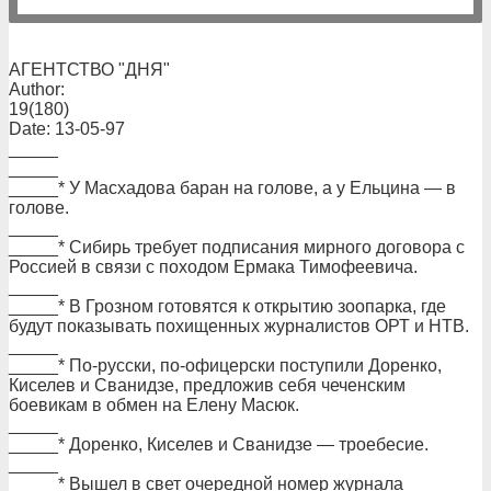
АГЕНТСТВО "ДНЯ"
Author:
19(180)
Date: 13-05-97
_____
_____
_____* У Масхадова баран на голове, а у Ельцина — в
голове.
_____
_____* Сибирь требует подписания мирного договора с
Россией в связи с походом Ермака Тимофеевича.
_____
_____* В Грозном готовятся к открытию зоопарка, где
будут показывать похищенных журналистов ОРТ и НТВ.
_____
_____* По-русски, по-офицерски поступили Доренко,
Киселев и Сванидзе, предложив себя чеченским
боевикам в обмен на Елену Масюк.
_____
_____* Доренко, Киселев и Сванидзе — троебесие.
_____
_____* Вышел в свет очередной номер журнала