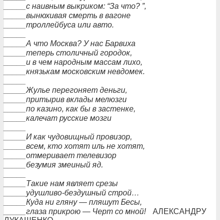
_____с наивным выкриком: “За что? ”,
_____вынюхивая смерть в вагоне
_____троллейбуса или авто.
_____
_____А что Москва? У нас Барвиха
_____теперь столичный городок,
_____и в чем народным массам лихо,
_____князькам московским невдомек.
_____
_____Жулье перегоняет деньги,
_____притырив вклады мелюзги
_____по казино, как бы в застенке,
_____калечат русские мозги
_____
_____И как чудовищный провизор,
_____всем, кто хотят иль не хотят,
_____отмеривает телевизор
_____безумия змеиный яд.
_____
_____Такие нам являет срезы
_____удушливо-бездушный строй…
_____Куда ни гляну — пляшут Бесы,
_____глаза прикрою — Черт со мной!
АЛЕКСАНДРУ