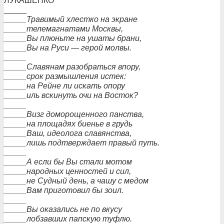
ЛУКАШЕНКО
_____
_____Травимый хлестко на экране
_____телемагнатами Москвы,
_____Вы плюньте на ушаты брани,
_____Вы на Руси — герой молвы.
_____
_____Славянам разобраться впору,
_____срок размышления истек:
_____на Рейне ли искать опору
_____иль вскинуть очи на Восток?
_____
_____Визг доморощенного панства,
_____на площадях биенье в грудь
_____Ваш, идеолога славянства,
_____лишь подтверждает правый путь.
_____
_____А если бы Вы стали мотом
_____народных ценностей и сил,
_____не Судный день, а чашу с медом
_____Вам приготовил бы зоил.
_____
_____Вы оказались не по вкусу
_____лобзавших папскую туфлю.