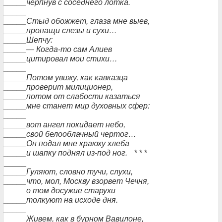
_____черпнув с соседнего лотка.
_____
_____Стыд обожжет, глаза мне выев,
_____пропащи слезы и сухи…
_____Шепчу:
_____— Когда-то сам Алиев
_____цитировал мои стихи…
_____
_____Потом увижу, как кавказца
_____проверит милиционер,
_____потом от слабости казаться
_____мне станет мир духовных сфер:
_____
_____вот ангел покидает небо,
_____свой белооблачный чертог…
_____Он подал мне краюху хлеба
_____и шапку поднял из-под ног.
* * *
_____
_____Гуляют, словно тучи, слухи,
_____что, мол, Москву взорвет Чечня,
_____о том досужие старухи
_____толкуют на исходе дня.
_____
_____Живем, как в бурном Вавилоне,