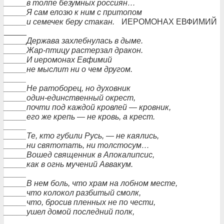
_____в толпе безумных россиян…
_____Я сам елозю к ним с притопом
_____и семечек беру стакан.
ИЕРОМОНАХ ЕВФИМИЙ
_____
_____Держава захлебнулась в дыме.
_____Жар-птицу растерзал дракон.
_____И иеромонах Евфимий
_____не мыслит ни о чем другом.
_____
_____Не ратоборец, но духовник
_____один-единственный окрест,
_____почти под каждой кровлей — кровник,
_____его же крепь — не кровь, а крест.
_____
_____Те, кто губили Русь, — не каялись,
_____ни святотать, ни толстосум…
_____Вошед священник в Апокалипсис,
_____как в огнь мучений Аввакум.
_____
_____В нем боль, что храм на лобном месте,
_____что колокол разбитый смолк,
_____что, бросив пленных не по чести,
_____ушел домой последний полк,
_____