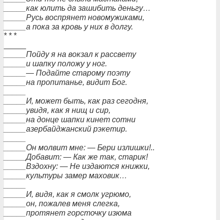
_____как юлить да зашибить деньгу…
_____Русь воспрянет новомужиками,
_____а пока за кровь у них в долгу.
* * *
_____
_____Пойду я на вокзал к рассвету
_____и шапку положу у ног.
_____— Подайте старому поэту
_____на пропитанье, видит Бог.
_____
_____И, может быть, как раз сегодня,
_____увидя, как я нищ и сир,
_____на донце шапки кинет сотни
_____азербайджанский рэкетир.
_____
_____Он молвит мне: — Бери излишки!..
_____Добавит: — Как же так, старик!
_____Вздохну: — Не издаются книжки,
_____культуры замер маховик…
_____
_____И, видя, как я смолк угрюмо,
_____он, пожалев меня слегка,
_____протянет горсточку изюма