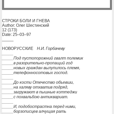
СТРОКИ БОЛИ И ГНЕВА
Author: Олег Шестинский
12 (173)
Date: 25–03–97
_____
НОВОРУССКИЕ
Н.И. Горбачеву
_____
_____Под пустопорожний гвалт полемик
_____в разорительно-пропащий год
_____новых граждан вылупилось племя,
_____телефонносотовых господ.
_____
_____До кости Отечество объевши,
_____на халяву отхватив подряд,
_____загружают в пышные коттеджи
_____с похвальбою антиквариат.
_____
_____И, подобострастна перед ними,
_____борзописцев алчущая рать