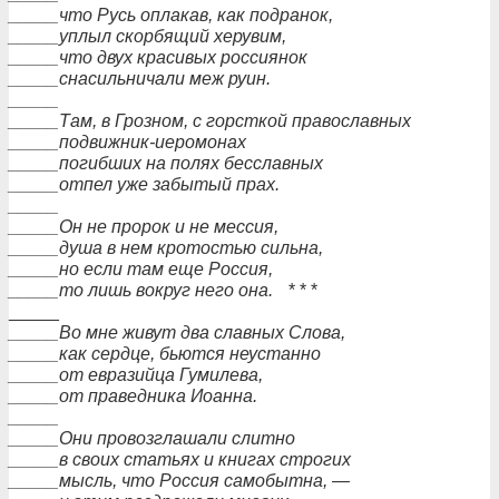
_____что Русь оплакав, как подранок,
_____уплыл скорбящий херувим,
_____что двух красивых россиянок
_____снасильничали меж руин.
_____
_____Там, в Грозном, с горсткой православных
_____подвижник-иеромонах
_____погибших на полях бесславных
_____отпел уже забытый прах.
_____
_____Он не пророк и не мессия,
_____душа в нем кротостью сильна,
_____но если там еще Россия,
_____то лишь вокруг него она.
* * *
_____
_____Во мне живут два славных Слова,
_____как сердце, бьются неустанно
_____от евразийца Гумилева,
_____от праведника Иоанна.
_____
_____Они провозглашали слитно
_____в своих статьях и книгах строгих
_____мысль, что Россия самобытна, —