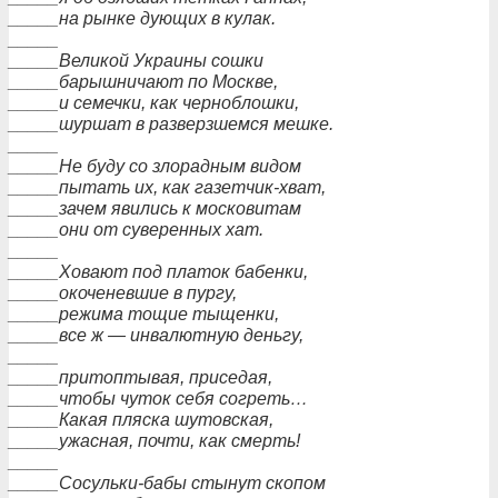
_____на рынке дующих в кулак.
_____
_____Великой Украины сошки
_____барышничают по Москве,
_____и семечки, как черноблошки,
_____шуршат в разверзшемся мешке.
_____
_____Не буду со злорадным видом
_____пытать их, как газетчик-хват,
_____зачем явились к московитам
_____они от суверенных хат.
_____
_____Ховают под платок бабенки,
_____окоченевшие в пургу,
_____режима тощие тыщенки,
_____все ж — инвалютную деньгу,
_____
_____притоптывая, приседая,
_____чтобы чуток себя согреть…
_____Какая пляска шутовская,
_____ужасная, почти, как смерть!
_____
_____Сосульки-бабы стынут скопом