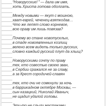
_____“Новорусские! ” — дала им имя,
_____хоть Христа готова оболгать.
_____
_____Между новыми — якут с мошною,
_____хват-еврей, чеченец-взяткодав…
_____Что же лепят слово корневое,
_____всю ораву им лишь повязав?
_____
_____Почему во стане новотусклых,
_____в стаде новоявленных козлищ
_____велено всем видеть только русских,
_____словно каждый русский плут да хлыщ?
_____
_____Новорусскими сочту по праву
_____тех, кто совестью своею зван,
_____в Сербии сражался не за славу,
_____а за Крест сородичей-славян
_____
_____тех, кто очи не сомкнули за ночь
_____в баррикадном октябре Москвы, —
_____сын казацкий, Николай Иваныч,
_____не щадил удалой головы.
_____
_____Эти-то не слыли мастаками,