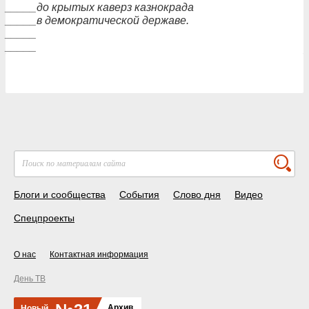
_____до крытых каверз казнокрада
_____в демократической державе.
_____
_____
Блоги и сообщества
События
Слово дня
Видео
Спецпроекты
О нас
Контактная информация
День ТВ
Архив
Новый