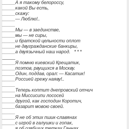
_____А я такому белороссу,
_____какой Вы есть,
_____скажу:
_____— Люблю!..
_____
_____Мы — в заединстве,
_____мы — не сиры,
_____и братской цельности оплот
_____не двугражданские банкиры,
_____а двуязычный наш народ.
* * *
_____
_____Я помню киевский Крещатик,
_____поэтов, рвущихся в Москву.
_____Один, поддав, орал: — Касатик!
_____Россией грежу наяву!..
_____
_____Теперь коптит днепровский отчич
_____на Миссисипи лососей
_____другой, как господин Коротич,
_____базарит мовою своей.
_____
_____Я не об этих пшик-славянах
_____с игрой в галушки и гопак,
_____я об озябших тетках Ганнах,