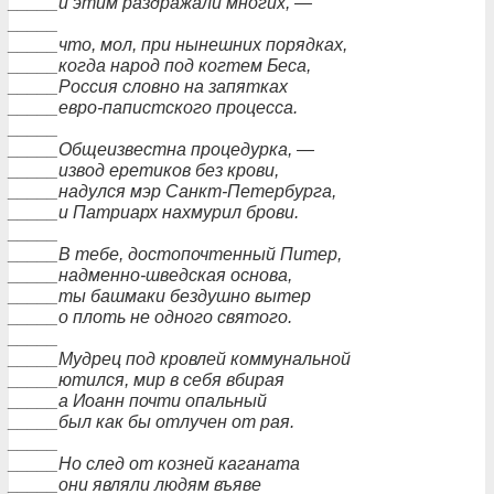
_____и этим раздражали многих, —
_____
_____что, мол, при нынешних порядках,
_____когда народ под когтем Беса,
_____Россия словно на запятках
_____евро-папистского процесса.
_____
_____Общеизвестна процедурка, —
_____извод еретиков без крови,
_____надулся мэр Санкт-Петербурга,
_____и Патриарх нахмурил брови.
_____
_____В тебе, достопочтенный Питер,
_____надменно-шведская основа,
_____ты башмаки бездушно вытер
_____о плоть не одного святого.
_____
_____Мудрец под кровлей коммунальной
_____ютился, мир в себя вбирая
_____а Иоанн почти опальный
_____был как бы отлучен от рая.
_____
_____Но след от козней каганата
_____они являли людям въяве