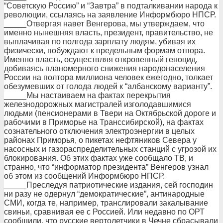
“Советскую Россию” и “Завтра” в подталкивании народа к
революции, ссылаясь на заявление Информбюро НПСР.
_____Отвергая навет Венгерова, мы утверждаем, что
именно нынешняя власть, президент, правительство, не
выплачивая по полгода зарплату людям, убивая их
физически, побуждают к предельным формам отпора.
Именно власть, осуществляя откровенный геноцид,
добиваясь планомерного снижения народонаселения
России на полтора миллиона человек ежегодно, толкает
обезумевших от голода людей к “албанскому варианту”.
_____Мы настаиваем на фактах перекрытия
железнодорожных магистралей изголодавшимися
людьми (пенсионерами в Твери на Октябрьской дороге и
рабочими в Приморье на Транссибирской), на фактах
сознательного отключения электроэнергии в целых
районах Приморья, о пикетах нефтяников Севера у
насосных и газораспределительных станций с угрозой их
блокирования. Об этих фактах уже сообщало ТВ, и
странно, что “информатор президента” Венгеров узнал
об этом из сообщений Информбюро НПСР.
_____Преследуя патриотические издания, сей господин
ни разу не одернул “демократические”, антинародные
СМИ, когда те, например, транслировали закалывание
свиньи, сравнивая ее с Россией. Или недавно по ОРТ
сообщили, что русские вертолетчики в Чечне сбрасывали