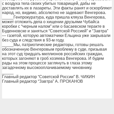
с воздуха тела своих убитых товарищей, дабы не
доставлять их в лазареты. Эти факты ранят и оскорбляют
народ, но, видимо, абсолютно не задевают Венгерова.
_____Генпрокуратура, куда пришла кляуза Венгерова,
может отложить дела о хищении друзьями Чубайса
коробки с “черным налом” или о басаевском теракте в
Буденновске и заняться “Советской Россией” и “Завтра”
— газетой, которую автоматчики Ельцина уже закрывали
без суда и следствия в 93-м году.
_____Мы, патриотические редакторы, готовы решать
обозначенную Венгеровым проблему в суде, призывая
на этот суд тридцать миллионов российских граждан,
которых загоняют в гроб хозяева Венгерова. И будем
рады на этом процессе заглянуть в глаза этому
загадочному высокооплачиваемому чиновнику.
_____
Главный редактор “Советской России” В. ЧИКИН
Главный редактор “Завтра” А. ПРОХАНОВ