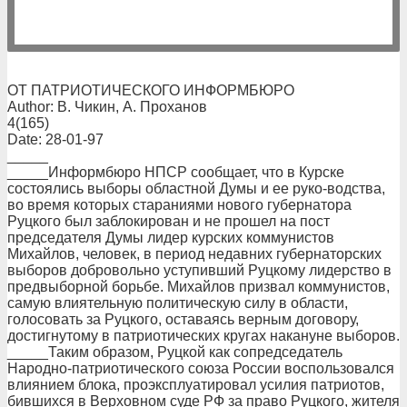
ОТ ПАТРИОТИЧЕСКОГО ИНФОРМБЮРО
Author: В. Чикин, А. Проханов
4(165)
Date: 28-01-97
_____
_____Информбюро НПСР сообщает, что в Курске
состоялись выборы областной Думы и ее руко-водства,
во время которых стараниями нового губернатора
Руцкого был заблокирован и не прошел на пост
председателя Думы лидер курских коммунистов
Михайлов, человек, в период недавних губернаторских
выборов добровольно уступивший Руцкому лидерство в
предвыборной борьбе. Михайлов призвал коммунистов,
самую влиятельную политическую силу в области,
голосовать за Руцкого, оставаясь верным договору,
достигнутому в патриотических кругах накануне выборов.
_____Таким образом, Руцкой как сопредседатель
Народно-патриотического союза России воспользовался
влиянием блока, проэксплуатировал усилия патриотов,
бившихся в Верховном суде РФ за право Руцкого, жителя