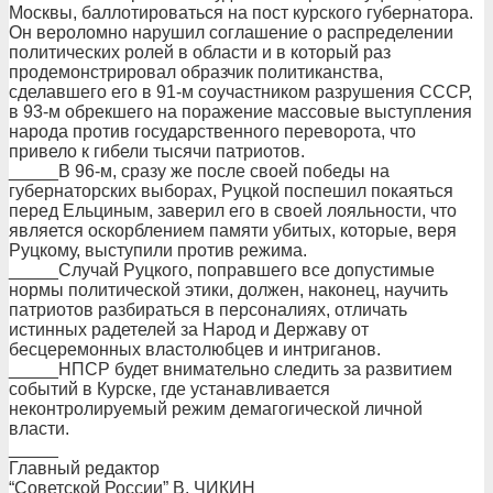
Москвы, баллотироваться на пост курского губернатора.
Он вероломно нарушил соглашение о распределении
политических ролей в области и в который раз
продемонстрировал образчик политиканства,
сделавшего его в 91-м соучастником разрушения СССР,
в 93-м обрекшего на поражение массовые выступления
народа против государственного переворота, что
привело к гибели тысячи патриотов.
_____В 96-м, сразу же после своей победы на
губернаторских выборах, Руцкой поспешил покаяться
перед Ельциным, заверил его в своей лояльности, что
является оскорблением памяти убитых, которые, веря
Руцкому, выступили против режима.
_____Случай Руцкого, поправшего все допустимые
нормы политической этики, должен, наконец, научить
патриотов разбираться в персоналиях, отличать
истинных радетелей за Народ и Державу от
бесцеремонных властолюбцев и интриганов.
_____НПСР будет внимательно следить за развитием
событий в Курске, где устанавливается
неконтролируемый режим демагогической личной
власти.
_____
Главный редактор
“Советской России” В. ЧИКИН