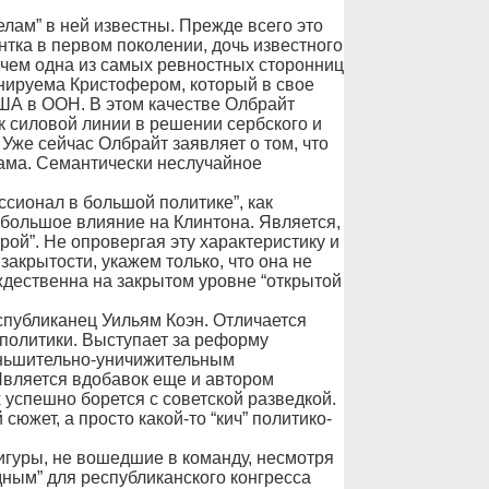
лам” в ней известны. Прежде всего это
тка в первом поколении, дочь известного
ичем одна из самых ревностных сторонниц
онируема Кристофером, который в свое
ША в ООН. В этом качестве Олбрайт
к силовой линии в решении сербского и
Уже сейчас Олбрайт заявляет о том, что
ама. Семантически неслучайное
сионал в большой политике”, как
большое влияние на Клинтона. Является,
ой”. Не опровергая эту характеристику и
акрытости, укажем только, что она не
ждественна на закрытом уровне “открытой
публиканец Уильям Коэн. Отличается
политики. Выступает за реформу
еньшительно-уничижительным
Является вдобавок еще и автором
успешно борется с советской разведкой.
южет, а просто какой-то “кич” политико-
игуры, не вошедшие в команду, несмотря
дным” для республиканского конгресса