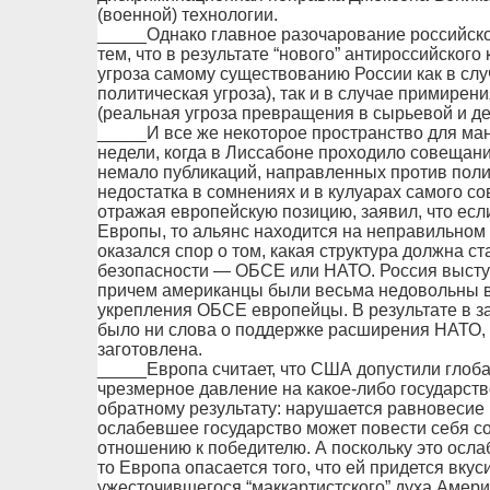
(военной) технологии.
_____Однако главное разочарование российско
тем, что в результате “нового” антироссийского
угроза самому существованию России как в сл
политическая угроза), так и в случае примирен
(реальная угроза превращения в сырьевой и д
_____И все же некоторое пространство для ман
недели, когда в Лиссабоне проходило совещан
немало публикаций, направленных против пол
недостатка в сомнениях и в кулуарах самого 
отражая европейскую позицию, заявил, что ес
Европы, то альянс находится на неправильном
оказался спор о том, какая структура должна с
безопасности — ОБСЕ или НАТО. Россия высту
причем американцы были весьма недовольны в
укрепления ОБСЕ европейцы. В результате в з
было ни слова о поддержке расширения НАТО, 
заготовлена.
_____Европа считает, что США допустили глоб
чрезмерное давление на какое-либо государств
обратному результату: нарушается равновесие 
ослабевшее государство может повести себя с
отношению к победителю. А поскольку это осла
то Европа опасается того, что ей придется вкус
ужесточившегося “маккартистского” духа Амери