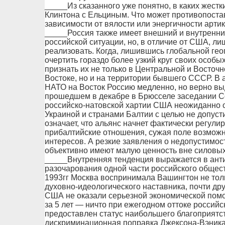
_____Из сказанного уже понятно, в каких жестк
Клинтона с Ельциным. Что может противопостав
зависимости от вялости или энергичности арти
_____Россия также имеет внешний и внутренний
российской ситуации, но, в отличие от США, л
реализовать. Когда, лишившись глобальной гео
очертить гораздо более узкий круг своих особы
признать их не только в Центральной и Восточ
Востоке, но и на территории бывшего СССР. В 
НАТО на Восток Россию медленно, но верно вы
прошедшем в декабре в Брюсселе заседании С
российско-натовской хартии США неожиданно с
Украиной и странами Балтии с целью не допусти
означает, что альянс начнет фактически регули
прибалтийские отношения, сужая поле возможн
интересов. А резкие заявления о недопустимо
объективно имеют малую ценность вне силовых
_____Внутренняя тенденция выражается в ант
разочарования одной части российского общест
1993гг Москва воспринимала Вашингтон не тольк
духовно-идеологического наставника, почти друг
США не оказали серьезной экономической помо
за 5 лет — ничто при ежегодном оттоке российс
предоставлен статус наибольшего благоприятст
дискриминационная поправка Джексона-Вэника