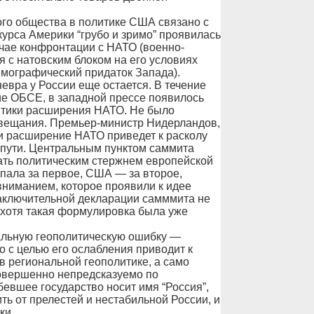
го общества в политике США связано с
 курса Америки “грубо и зримо” проявилась
учае конфронтации с НАТО (военно-
ия с натовским блоком на его условиях
емографический придаток Запада).
евра у России еще остается. В течение
ие ОБСЕ, в западной прессе появилось
итики расширения НАТО. Не было
совещания. Премьер-министр Нидерландов,
ли расширение НАТО приведет к расколу
 пути. Центральным пунктом саммита
тать политическим стержнем европейской
пала за первое, США — за второе,
ниманием, которое проявили к идее
аключительной декларации самммита не
хотя такая формулировка была уже
альную геополитическую ошибку —
о с целью его ослабления приводит к
в региональной геополитике, а само
овершенно непредсказуемо по
бевшее государство носит имя “Россия”,
ить от прелестей и нестабильной России, и
ки.