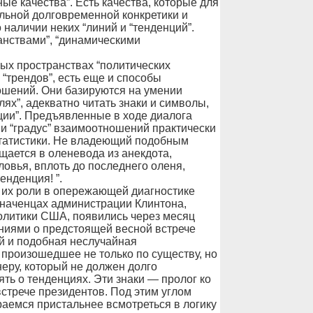
е качества”. Есть качества, которые для
льной долговременной конкретики и
наличии неких “линий и “тенденций”.
ранствами”, “динамическими
ых пространствах “политических
“трендов”, есть еще и способы
ошений. Они базируются на умении
ях”, адекватно читать знаки и символы,
ции”. Предъявленные в ходе диалога
 и “градус” взаимоотношений практически
статистики. Не владеющий подобным
щается в оленевода из анекдота,
овья, вплоть до последнего оленя,
енденция! ”.
и их роли в опережающей диагностике
значенцах администрации Клинтона,
литики США, появились через месяц
ниями о предстоящей весной встрече
й и подобная неслучайная
произошедшее не только по существу, но
неру, который не должен долго
ть о тенденциях. Эти знаки — пролог ко
встрече президентов. Под этим углом
аемся пристальнее всмотреться в логику