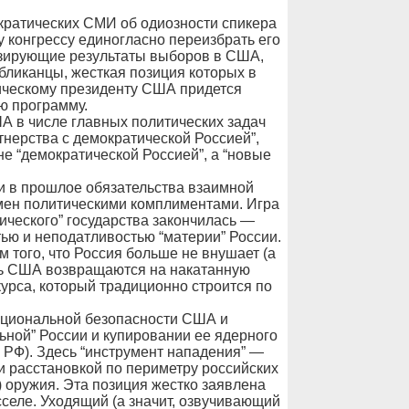
ократических СМИ об одиозности спикера
 конгрессу единогласно переизбрать его
лизирующие результаты выборов в США,
убликанцы, жесткая позиция которых в
ическому президенту США придется
ю программу.
А в числе главных политических задач
тнерства с демократической Россией”,
не “демократической Россией”, а “новые
и в прошлое обязательства взаимной
мен политическими комплиментами. Игра
ического” государства закончилась —
тью и неподатливостью “материи” России.
того, что Россия больше не внушает (а
рь США возвращаются на накатанную
урса, который традиционно строится по
ациональной безопасности США и
ьной” России и купировании ее ядерного
РФ). Здесь “инструмент нападения” —
и расстановкой по периметру российских
) оружия. Эта позиция жестко заявлена
селе. Уходящий (а значит, озвучивающий