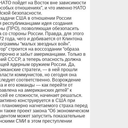
 НАТО пойдет на Восток вне зависимости
 “особых отношениях”, и что именно НАТО
ской безопасности.
 задачи США в отношении России
я республиканцами идея создания
ны (ПРО), позволяющая обезопасить
со стороны России. Правда, для этого
 года, чего и добивается от Клинтона
рограммы “малых звездных войн”.
ор” строится на воссоздании “образа
ж прочно и забыт американцами. Только в
ий СССР, а теперь опасность должна
ающей ядерным оружием России. Да,
риканские стратеги, — в ней прошли
власти коммунистов, но сегодня она
 следует соответственно. Возрождение
а и его команды — как перейти от
равлена на американских детей” к
всей ее сложности, начинает решаться.
 активно конструируется в США при
 планомерно нагнетаемого страха перед
 также проект закона “Об экономическом
идентом может запустить показательные
нскими СМИ в этом преступлении