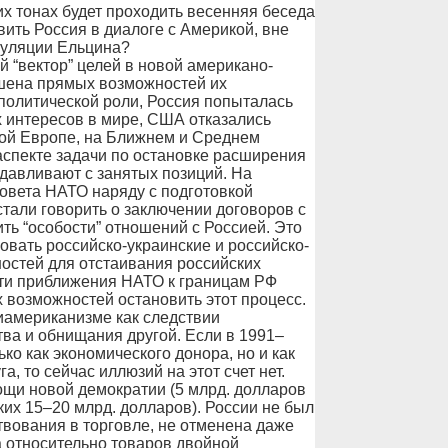
их тонах будет проходить весенняя беседа
ить Россия в диалоге с Америкой, вне
куляции Ельцина?
 “вектор” целей в новой американо-
ишена прямых возможностей их
политической роли, Россия попыталась
х интересов в мире, США отказались
ной Европе, на Ближнем и Среднем
аспекте задачи по остановке расширения
давливают с занятых позиций. На
овета НАТО наряду с подготовкой
тали говорить о заключении договоров с
ть “особости” отношений с Россией. Это
ровать российско-украинские и российско-
остей для отстаивания российских
сти приближения НАТО к границам РФ
 возможностей остановить этот процесс.
иамериканизме как следствии
ва и обнищания другой. Если в 1991–
о как экономического донора, но и как
а, то сейчас иллюзий на этот счет нет.
щи новой демократии (5 млрд. долларов
ких 15–20 млрд. долларов). России не был
вования в торговле, не отменена даже
 относительно товаров двойной