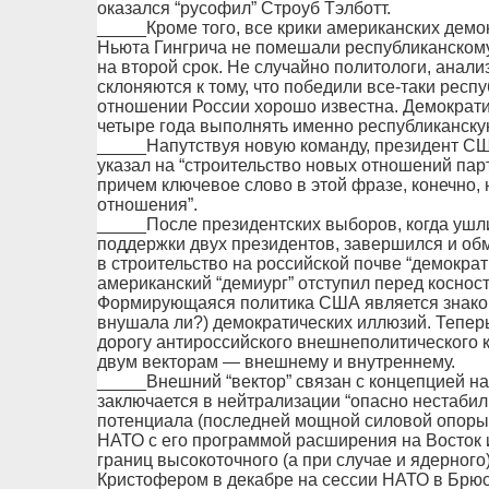
оказался “русофил” Строуб Тэлботт.
_____Кроме того, все крики американских дем
Ньюта Гингрича не помешали республиканскому
на второй срок. Не случайно политологи, ана
склоняются к тому, что победили все-таки респ
отношении России хорошо известна. Демократ
четыре года выполнять именно республиканску
_____Напутствуя новую команду, президент СШ
указал на “строительство новых отношений пар
причем ключевое слово в этой фразе, конечно, 
отношения”.
_____После президентских выборов, когда ушл
поддержки двух президентов, завершился и об
в строительство на российской почве “демократ
американский “демиург” отступил перед коснос
Формирующаяся политика США является знаком 
внушала ли?) демократических иллюзий. Тепе
дорогу антироссийского внешнеполитического к
двум векторам — внешнему и внутреннему.
_____Внешний “вектор” связан с концепцией н
заключается в нейтрализации “опасно нестабил
потенциала (последней мощной силовой опоры 
НАТО с его программой расширения на Восток 
границ высокоточного (а при случае и ядерного
Кристофером в декабре на сессии НАТО в Брюс