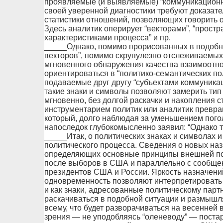
проявляемые (и выявляемые) “коммуникационны
своей уверенной диагностики требуют доказате
статистики отношений, позволяющих говорить о 
Здесь аналитик оперирует “векторами”, “прост
характеристиками процесса” и пр.
_____Однако, помимо прорисованных в подобн
векторов”, помимо скрупулезно отслеживаемых 
мгновенного обнаружения качества взаимоотн
ориентироваться в “политико-семантических пол
подаваемые друг другу “субъектами коммуника
такие знаки и символы позволяют замерить тип
мгновенно, без долгой раскачки и накопления 
инструментарием политик или аналитик превра
который, долго наблюдая за уменьшением погол
напоследок глубокомысленно заявил: “Однако т
_____Итак, о политических знаках и символах 
политического процесса. Сведения о новых на
определяющих основные принципы внешней по
после выборов в США и параллельно с сообще
президентов США и России. Яркость назначени
одновременность позволяют интерпретировать 
и как знаки, адресованные политическому парт
раскачиваться в подобной ситуации и размышля
всему, что будет разворачиваться на весенней 
зрения — не уподобляясь “оленеводу” — постар