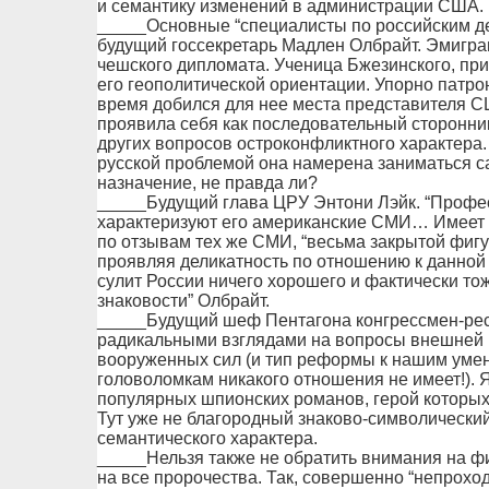
и семантику изменений в администрации США.
_____Основные “специалисты по российским де
будущий госсекретарь Мадлен Олбрайт. Эмигран
чешского дипломата. Ученица Бжезинского, пр
его геополитической ориентации. Упорно патр
время добился для нее места представителя С
проявила себя как последовательный сторонни
других вопросов остроконфликтного характера. 
русской проблемой она намерена заниматься с
назначение, не правда ли?
_____Будущий глава ЦРУ Энтони Лэйк. “Профес
характеризуют его американские СМИ… Имеет 
по отзывам тех же СМИ, “весьма закрытой фигур
проявляя деликатность по отношению к данной з
сулит России ничего хорошего и фактически то
знаковости” Олбрайт.
_____Будущий шеф Пентагона конгрессмен-рес
радикальными взглядами на вопросы внешней 
вооруженных сил (и тип реформы к нашим ум
головоломкам никакого отношения не имеет!). 
популярных шпионских романов, герой которых 
Тут уже не благородный знаково-символический с
семантического характера.
_____Нельзя также не обратить внимания на ф
на все пророчества. Так, совершенно “непрохо