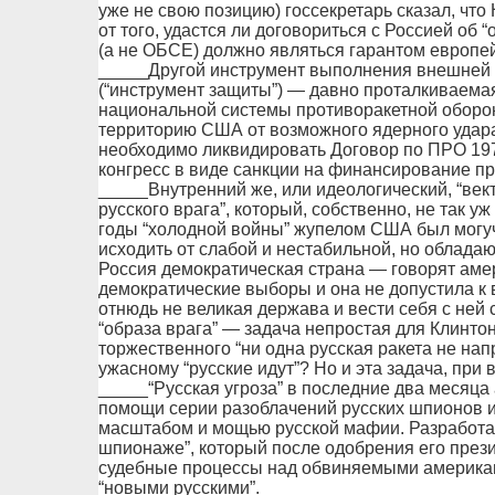
уже не свою позицию) госсекретарь сказал, что
от того, удастся ли договориться с Россией об
(а не ОБСЕ) должно являться гарантом европей
_____Другой инструмент выполнения внешней
(“инструмент защиты”) — давно проталкиваема
национальной системы противоракетной оборо
территорию США от возможного ядерного удара 
необходимо ликвидировать Договор по ПРО 1972
конгресс в виде санкции на финансирование п
_____Внутренний же, или идеологический, “вект
русского врага”, который, собственно, не так у
годы “холодной войны” жупелом США был могуч
исходить от слабой и нестабильной, но облад
Россия демократическая страна — говорят аме
демократические выборы и она не допустила к 
отнюдь не великая держава и вести себя с ней
“образа врага” — задача непростая для Клинтон
торжественного “ни одна русская ракета не нап
ужасному “русские идут”? Но и эта задача, при 
_____“Русская угроза” в последние два месяца
помощи серии разоблачений русских шпионов и
масштабом и мощью русской мафии. Разработан
шпионаже”, который после одобрения его през
судебные процессы над обвиняемыми америка
“новыми русскими”.