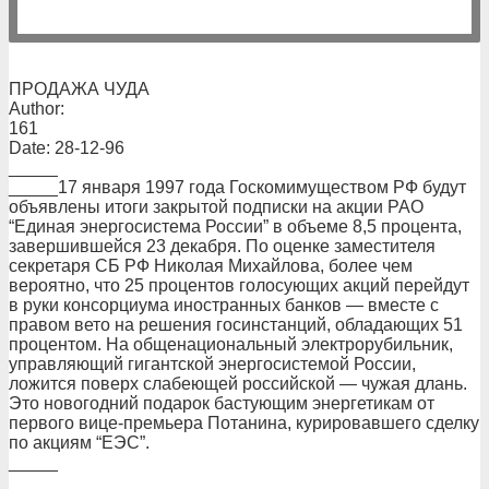
ПРОДАЖА ЧУДА
Author:
161
Date: 28-12-96
_____
_____17 января 1997 года Госкомимуществом РФ будут
объявлены итоги закрытой подписки на акции РАО
“Единая энергосистема России” в объеме 8,5 процента,
завершившейся 23 декабря. По оценке заместителя
секретаря СБ РФ Николая Михайлова, более чем
вероятно, что 25 процентов голосующих акций перейдут
в руки консорциума иностранных банков — вместе с
правом вето на решения госинстанций, обладающих 51
процентом. На общенациональный электрорубильник,
управляющий гигантской энергосистемой России,
ложится поверх слабеющей российской — чужая длань.
Это новогодний подарок бастующим энергетикам от
первого вице-премьера Потанина, курировавшего сделку
по акциям “ЕЭС”.
_____
_____