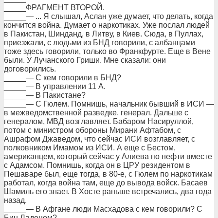
_____ФРАГМЕНТ ВТОРОЙ.
_____— ... Я слышал, Аслан уже думает, что делать, когда
кончится война. Думает о наркотиках. Уже послал людей
в Пакистан, Шинданд, в Литву, в Киев. Сюда, в Пуллах,
приезжали, с людьми из БНД говорили, с албанцами
тоже здесь говорили, только во Франкфурте. Еще в Вене
были. У Лучанского Гриши. Мне сказали: они
договорились.
_____— С кем говорили в БНД?
_____— В управлении 11 А.
_____— В Пакистане?
_____— С Гюлем. Помнишь, начальник бывший в ИСИ —
в межведомственной разведке, генерал. Дальше с
генералом, МВД возглавляет. Бабаром Насируллой,
потом с министром обороны Мирани Афтабом, с
Ашрафом Джаведом, что сейчас ИСИ возглавляет, с
полковником Имамом из ИСИ. А еще с Бестом,
американцем, который сейчас у Алиева по нефти вместе
с Адамсом. Помнишь, когда он в ЦРУ резидентом в
Пешаваре был, еще тогда, в 80-е, с Гюлем по наркотикам
работал, когда война там, еще до вывода войск. Басаев
Шамиль его знает. В Хосте раньше встречались, два года
назад.
_____— В Афгане люди Масхадова с кем говорили? С
Бин Ладеном?