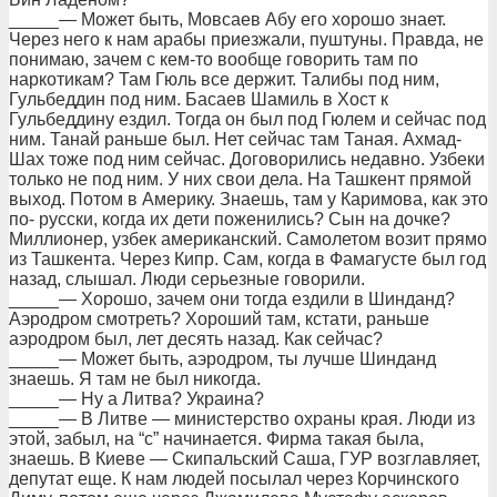
_____— Может быть, Мовсаев Абу его хорошо знает.
Через него к нам арабы приезжали, пуштуны. Правда, не
понимаю, зачем с кем-то вообще говорить там по
наркотикам? Там Гюль все держит. Талибы под ним,
Гульбеддин под ним. Басаев Шамиль в Хост к
Гульбеддину ездил. Тогда он был под Гюлем и сейчас под
ним. Танай раньше был. Нет сейчас там Таная. Ахмад-
Шах тоже под ним сейчас. Договорились недавно. Узбеки
только не под ним. У них свои дела. На Ташкент прямой
выход. Потом в Америку. Знаешь, там у Каримова, как это
по- русски, когда их дети поженились? Сын на дочке?
Миллионер, узбек американский. Самолетом возит прямо
из Ташкента. Через Кипр. Сам, когда в Фамагусте был год
назад, слышал. Люди серьезные говорили.
_____— Хорошо, зачем они тогда ездили в Шинданд?
Аэродром смотреть? Хороший там, кстати, раньше
аэродром был, лет десять назад. Как сейчас?
_____— Может быть, аэродром, ты лучше Шинданд
знаешь. Я там не был никогда.
_____— Ну а Литва? Украина?
_____— В Литве — министерство охраны края. Люди из
этой, забыл, на “с” начинается. Фирма такая была,
знаешь. В Киеве — Скипальский Саша, ГУР возглавляет,
депутат еще. К нам людей посылал через Корчинского