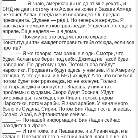
_____— ... Я знаю, американцы не дают мне уехать, и
БНД не дает, потому что Аслан не хочет и Закаев Ахмед
не хочет. Аслан всегда меня ненавидел. Он предал
президента. (Дудаев — ред.). Но теперь я вернусь. Я
рассказал немцам из контрразведки. Я сделал это еще в
апреле. Еще неделя — и я дома.
_____— Почему же это ведомство по охране
Конституции так жаждет отправить тебя отсюда, если все
против?
_____— Я же говорю, там разные люди. Смотри, что
будет. Аслан все берет под себя. Джихад не такой будет,
наверное. По-другому надо. Потом снова пойдут
наркотики. Продавать будут здесь, у немцев. И в Америку
отсюда. А это деньги, и в БНД их ждут. А то, что возиться
потом будет контрразведка, их не волнует. Только
контрразведка и волнуется. Знаешь, у них и так
проблемы с курдами. Скоро будет Босния. Уйдут
американцы, там будет, как Ливан, только рядом.
Наркотики, потом арабы. Я знал арабов. У меня много
было из Судана, Сирии. Потом Бин Ладен есть, знаешь,
Осама. Араб, в Афганистане сейчас.
_____— По нашей информации, Бин Ладен сейчас
находится в Иране.
_____— И там тоже, и в Пешаваре, и в Ливии еще, и в
Судане. Президент его в Боснии видел, давно еще, до