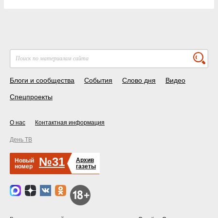
Блоги и сообщества
События
Слово дня
Видео
Спецпроекты
О нас
Контактная информация
День ТВ
№31
Архив
Новый
номер
газеты