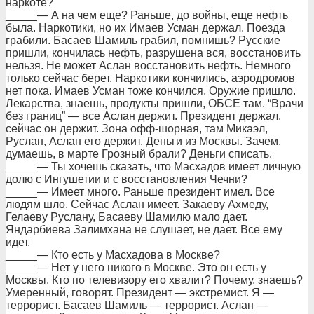
наркоте?
_____— А на чем еще? Раньше, до войны, еще нефть
была. Наркотики, но их Имаев Усман держал. Поезда
грабили. Басаев Шамиль грабил, помнишь? Русские
пришли, кончилась нефть, разрушена вся, восстановить
нельзя. Не может Аслан восстановить нефть. Немного
только сейчас берет. Наркотики кончились, аэродромов
нет пока. Имаев Усман тоже кончился. Оружие пришло.
Лекарства, знаешь, продукты пришли, ОБСЕ там. “Врачи
без границ” — все Аслан держит. Президент держал,
сейчас он держит. Зона офф-шорная, там Микаэл,
Руслан, Аслан его держит. Деньги из Москвы. Зачем,
думаешь, в марте Грозный брали? Деньги списать.
_____— Ты хочешь сказать, что Масхадов имеет личную
долю с Ингушетии и с восстановления Чечни?
_____— Имеет много. Раньше президент имел. Все
людям шло. Сейчас Аслан имеет. Закаеву Ахмеду,
Гелаеву Руслану, Басаеву Шамилю мало дает.
Яндарбиева Залимхана не слушает, не дает. Все ему
идет.
_____— Кто есть у Масхадова в Москве?
_____— Нет у него никого в Москве. Это он есть у
Москвы. Кто по телевизору его хвалит? Почему, знаешь?
Умеренный, говорят. Президент — экстремист. Я —
террорист. Басаев Шамиль — террорист. Аслан —