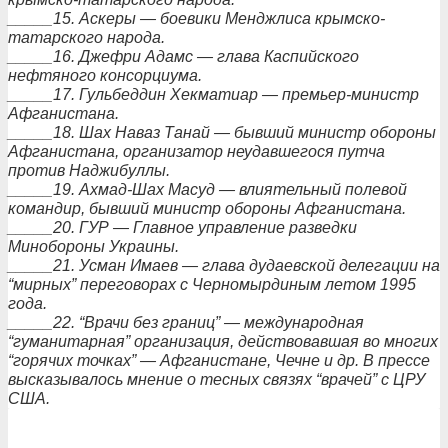
_____15. Аскеры — боевики Менджлиса крымско-
татарского народа.
_____16. Джефри Адамс — глава Каспийского
нефтяного консорциума.
_____17. Гульбеддин Хекматиар — премьер-министр
Афганистана.
_____18. Шах Наваз Танай — бывший министр обороны
Афганистана, организатор неудавшегося путча
против Наджибуллы.
_____19. Ахмад-Шах Масуд — влиятельный полевой
командир, бывший министр обороны Афганистана.
_____20. ГУР — Главное управление разведки
Минобороны Украины.
_____21. Усман Имаев — глава дудаевской делегации на
“мирных” переговорах с Черномырдиным летом 1995
года.
_____22. “Врачи без границ” — международная
“гуманитарная” организация, действовавшая во многих
“горячих точках” — Афганистане, Чечне и др. В прессе
высказывалось мнение о тесных связях “врачей” с ЦРУ
США.