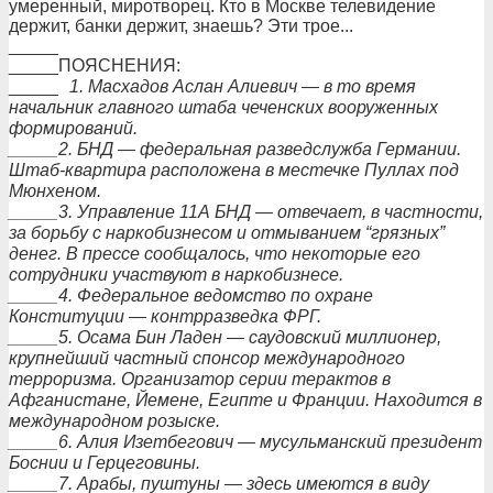
умеренный, миротворец. Кто в Москве телевидение
держит, банки держит, знаешь? Эти трое...
_____
_____ПОЯСНЕНИЯ:
_____
1. Масхадов Аслан Алиевич — в то время
начальник главного штаба чеченских вооруженных
формирований.
_____2. БНД — федеральная разведслужба Германии.
Штаб-квартира расположена в местечке Пуллах под
Мюнхеном.
_____3. Управление 11А БНД — отвечает, в частности,
за борьбу с наркобизнесом и отмыванием “грязных”
денег. В прессе сообщалось, что некоторые его
сотрудники участвуют в наркобизнесе.
_____4. Федеральное ведомство по охране
Конституции — контрразведка ФРГ.
_____5. Осама Бин Ладен — саудовский миллионер,
крупнейший частный спонсор международного
терроризма. Организатор серии терактов в
Афганистане, Йемене, Египте и Франции. Находится в
международном розыске.
_____6. Алия Изетбегович — мусульманский президент
Боснии и Герцеговины.
_____7. Арабы, пуштуны — здесь имеются в виду