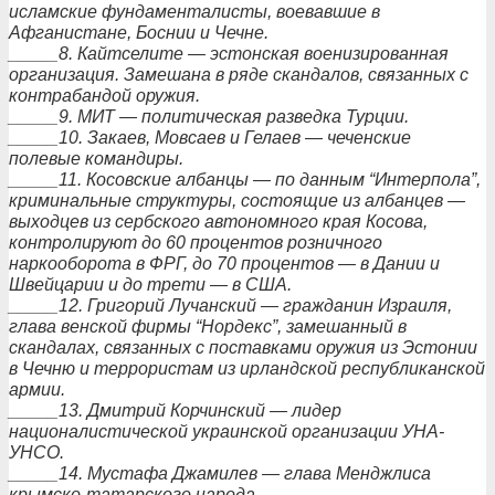
исламские фундаменталисты, воевавшие в
Афганистане, Боснии и Чечне.
_____8. Кайтселите — эстонская военизированная
организация. Замешана в ряде скандалов, связанных с
контрабандой оружия.
_____9. МИТ — политическая разведка Турции.
_____10. Закаев, Мовсаев и Гелаев — чеченские
полевые командиры.
_____11. Косовские албанцы — по данным “Интерпола”,
криминальные структуры, состоящие из албанцев —
выходцев из сербского автономного края Косова,
контролируют до 60 процентов розничного
наркооборота в ФРГ, до 70 процентов — в Дании и
Швейцарии и до трети — в США.
_____12. Григорий Лучанский — гражданин Израиля,
глава венской фирмы “Нордекс”, замешанный в
скандалах, связанных с поставками оружия из Эстонии
в Чечню и террористам из ирландской республиканской
армии.
_____13. Дмитрий Корчинский — лидер
националистической украинской организации УНА-
УНСО.
_____14. Мустафа Джамилев — глава Менджлиса
крымско-татарского народа.