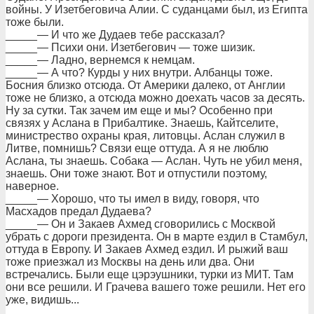
войны. У Изетбеговича Алии. С суданцами был, из Египта
тоже были.
_____— И что же Дудаев тебе рассказал?
_____— Психи они. Изетбегович — тоже шизик.
_____— Ладно, вернемся к немцам.
_____— А что? Курды у них внутри. Албанцы тоже.
Босния близко отсюда. От Америки далеко, от Англии
тоже не близко, а отсюда можно доехать часов за десять.
Ну за сутки. Так зачем им еще и мы? Особенно при
связях у Аслана в Прибалтике. Знаешь, Кайтселите,
министрество охраны края, литовцы. Аслан служил в
Литве, помнишь? Связи еще оттуда. А я не люблю
Аслана, ты знаешь. Собака — Аслан. Чуть не убил меня,
знаешь. Они тоже знают. Вот и отпустили поэтому,
наверное.
_____— Хорошо, что ты имел в виду, говоря, что
Масхадов предал Дудаева?
_____— Он и Закаев Ахмед сговорились с Москвой
убрать с дороги президента. Он в марте ездил в Стамбул,
оттуда в Европу. И Закаев Ахмед ездил. И рыжий ваш
тоже приезжал из Москвы на день или два. Они
встречались. Были еще цэрэушники, турки из МИТ. Там
они все решили. И Грачева вашего тоже решили. Нет его
уже, видишь...
_____