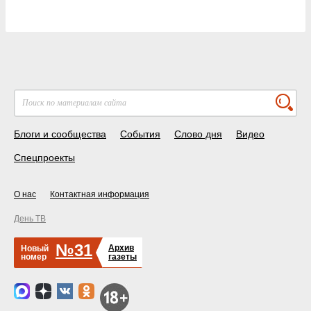
Блоги и сообщества
События
Слово дня
Видео
Спецпроекты
О нас
Контактная информация
День ТВ
№31
Архив
Новый
номер
газеты