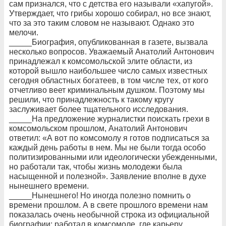
сам признался, что с детства его называли «хапугой».
Утверждает, что грибы хорошо собирал, но все знают,
что за это таким словом не называют. Однако это
мелочи.
_____Биография, опубликованная в газете, вызвала
несколько вопросов. Уважаемый Анатолий Антонович
принадлежал к комсомольской элите области, из
которой вышло наибольшее число самых известных
сегодня областных богатеев, в том числе тех, от кого
отчетливо веет криминальным душком. Поэтому мы
решили, что принадлежность к такому кругу
заслуживает более тщательного исследования.
_____На предложение журналистки поискать грехи в
комсомольском прошлом, Анатолий Антонович
ответил: «А вот по комсомолу я готов подписаться за
каждый день работы в нем. Мы не были тогда особо
политизированными или идеологически убежденными,
но работали так, чтобы жизнь молодежи была
насыщенной и полезной». Заявление вполне в духе
нынешнего времени.
_____Нынешнего! Но иногда полезно помнить о
времени прошлом. А в свете прошлого времени нам
показалась очень необычной строка из официальной
биографии: работал в комсомоле, где карьеру