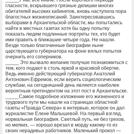
гласности, вскрывшего грязные делишки многих
обитателей высоких кабинетов, вновь наступила пора
благостных жизнеописаний. Заинтересовавшись
выборами в Архангельской области, мы попытались
найти в местных газетах хотя бы одну попытку
показать людям подлинные портреты тех, кто будет
ими править в ближашие четыре года. Не нашли.
Везде только благочинные биографии ныне
царствующего губернатора на фоне вялых попыток
очернить его соперников.
_____ Это вызвало желание получше познакомиться с
тем, кого подают в столь яркой и красивой обертке.
Ведь именно действующий губернатор Анатолий
Антонович Ефремов, если верить социологическим
службам, на сегодняшний день является наиболее
вероятным претендентом на этот пост в Архангельске.
_____Самое подробное изложение его жизненного и
трудового пути мы нашли на страницах областной
газеты «Правда Севера» в интервью, которое он дал
журналистке Елене Малышевой. На первый взгляд,
нормальная биография. Светлый путь, не без грехов,
но мелких, — хорошо врезал в морду какому-то из
своих нерадивых работников. Маленький прокол —