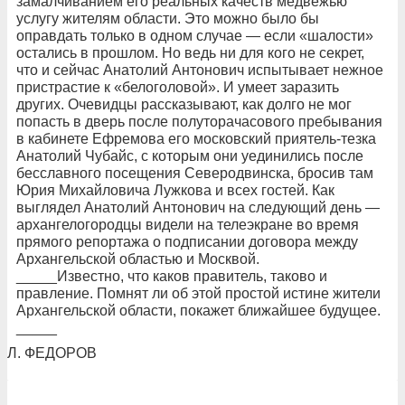
замалчиванием его реальных качеств медвежью
услугу жителям области. Это можно было бы
оправдать только в одном случае — если «шалости»
остались в прошлом. Но ведь ни для кого не секрет,
что и сейчас Анатолий Антонович испытывает нежное
пристрастие к «белоголовой». И умеет заразить
других. Очевидцы рассказывают, как долго не мог
попасть в дверь после полуторачасового пребывания
в кабинете Ефремова его московский приятель-тезка
Анатолий Чубайс, с которым они уединились после
бесславного посещения Северодвинска, бросив там
Юрия Михайловича Лужкова и всех гостей. Как
выглядел Анатолий Антонович на следующий день —
архангелогородцы видели на телеэкране во время
прямого репортажа о подписании договора между
Архангельской областью и Москвой.
_____Известно, что каков правитель, таково и
правление. Помнят ли об этой простой истине жители
Архангельской области, покажет ближайшее будущее.
_____
Л. ФЕДОРОВ