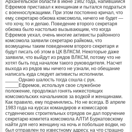
Архангельской области в июне 1982 года, напившийся
Ефремов приставал к женщинам и пытался подраться
с военнослужащими. При этом постоянно кричал, что
ему, секретарю обкома комсомола, ничего не будет —
что хочу, то и делаю. Поведение второго секретаря
обкома было настолько вызывающим, что когда
Ефремов уехал, очень многие активисты районного
комсомола заявили секретарю райкома, что
возмущены таким поведением второго секретаря и
будут писать об этом в ЦК ВЛКСМ. Некоторые даже
заявили, что выйдут из рядов ВЛКСМ, потому что не
хотят быть под началом такого руководителя. Насчет
выхода из рядов мы ничего не узнали, но обещание
написать куда следует активисты исполнили.
_____Однако шалость тогда сошла с рук.
_____Ефремов, используя свое служебное
положение, продолжал гонять нижестоящих
комсомольских начальников за водкой и женщинами.
Как правило, ему подчинялись. Но не всегда. В апреле
1983 года на курсах командиров и комиссаров
студенческих строительных отрядов он дал поручение
секретарю комитета комсомола АЛТИ Буркатовскому
найти для него женщину на ночь и побольше водки, но
был отправлен по известному адресу, на что страшно