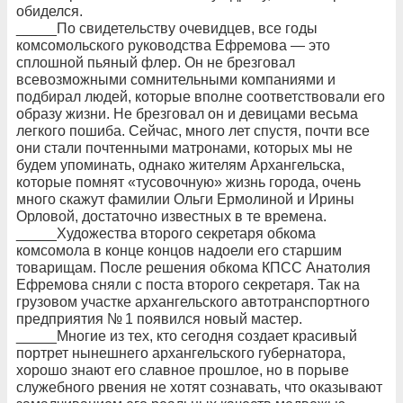
обиделся.
_____По свидетельству очевидцев, все годы
комсомольского руководства Ефремова — это
сплошной пьяный флер. Он не брезговал
всевозможными сомнительными компаниями и
подбирал людей, которые вполне соответствовали его
образу жизни. Не брезговал он и девицами весьма
легкого пошиба. Сейчас, много лет спустя, почти все
они стали почтенными матронами, которых мы не
будем упоминать, однако жителям Архангельска,
которые помнят «тусовочную» жизнь города, очень
много скажут фамилии Ольги Ермолиной и Ирины
Орловой, достаточно известных в те времена.
_____Художества второго секретаря обкома
комсомола в конце концов надоели его старшим
товарищам. После решения обкома КПСС Анатолия
Ефремова сняли с поста второго секретаря. Так на
грузовом участке архангельского автотранспортного
предприятия № 1 появился новый мастер.
_____Многие из тех, кто сегодня создает красивый
портрет нынешнего архангельского губернатора,
хорошо знают его славное прошлое, но в порыве
служебного рвения не хотят сознавать, что оказывают