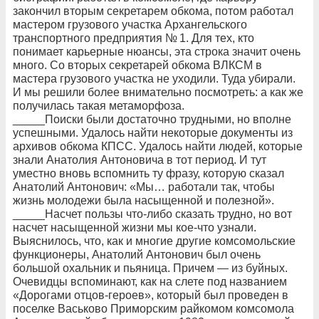
закончил вторым секретарем обкома, потом работал
мастером грузового участка Архангельского
транспортного предприятия № 1. Для тех, кто
понимает карьерные нюансы, эта строка значит очень
много. Со вторых секретарей обкома ВЛКСМ в
мастера грузового участка не уходили. Туда убирали.
И мы решили более внимательно посмотреть: а как же
получилась такая метаморфоза.
_____Поиски были достаточно трудными, но вполне
успешными. Удалось найти некоторые документы из
архивов обкома КПСС. Удалось найти людей, которые
знали Анатолия Антоновича в тот период. И тут
уместно вновь вспомнить ту фразу, которую сказал
Анатолий Антонович: «Мы… работали так, чтобы
жизнь молодежи была насыщенной и полезной».
_____Насчет пользы что-либо сказать трудно, но вот
насчет насыщенной жизни мы кое-что узнали.
Выяснилось, что, как и многие другие комсомольские
функционеры, Анатолий Антонович был очень
большой охальник и пьяница. Причем — из буйных.
Очевидцы вспоминают, как на слете под названием
«Дорогами отцов-героев», который был проведен в
поселке Васьково Приморским райкомом комсомола