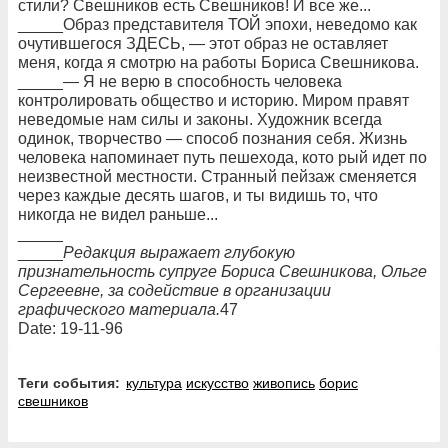
стили? Свешников есть Свешников! И все же...
_____Образ представителя ТОЙ эпохи, неведомо как
очутившегося ЗДЕСЬ, — этот образ не оставляет
меня, когда я смотрю на работы Бориса Свешникова.
_____— Я не верю в способность человека
контролировать общество и историю. Миром правят
неведомые нам силы и законы. Художник всегда
одинок, творчество — способ познания себя. Жизнь
человека напоминает путь пешехода, кото рый идет по
неизвестной местности. Странный пейзаж сменяется
через каждые десять шагов, и ты видишь то, что
никогда не видел раньше...
_____
_____
Редакция выражает глубокую
признательность супруге Бориса Свешникова, Ольге
Сергеевне, за содействие в организации
графического материала.
47
Date: 19-11-96
Теги события:
культура
искусство
живопись
борис
свешников