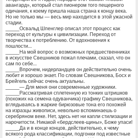
авангард», который стал пионером того пещерного
одичания, к коему пришла наша страна к концу века.
Но не только мы — весь мир находится в этой ужасной
стадии.
_____Освальд Шпенглер описал этот процесс как
переход от культуры к цивилизации. Переход от
творчества к потреблению. От вдохновения к
пошлости...
_____На мой вопрос о возможных предшественниках
в искусстве Свешников пожал плечами, сказал, что он
сам по себе...
_____Впрочем, нидерландцев он действительно очень
любит и хорошо знает. По словам Свешникова, Босх и
Брейгель сейчас очень актуальны.
_____— Для меня они современные художники.
_____Рассматривая сплетенную из тонких штришков
(похожих на семена одуванчика) графику Свешникова,
вглядываясь в жаркие бирюзовые тона его похожей
на изразцы живописи, невольно вспоминаешь о
серебряном веке. Нет, здесь нет ни капли стилизации и
нарочитости. Никакой «бердслеев-щины», Боже упаси!
_____Да и в конце концов, действительно, к чему
всякого рода классификации, подгонки под известные