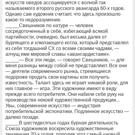
искусств оведов ассоциируется с волной так
называемого второго русского авангарда 60-х годов.
Однако сам художник считает, что здесь произошло
какое-то недоразумение.
_____Свешников по натуре — человек
сосредоточенный в себе, избегающий всякой
партийности, очевидно, был весьма далек от
бурлящего и хлюпающего котла, который представлял
из себя тогдашний СХ со всеми своими чадами, —
алчущ ими мировой славы «авангардистами».
_____— Все эти люди, — говорит Свешников, — для
меня разницы между собой не представляют. Все они
— деятели современного рынка, стремящиеся
подороже продать свои картины или получить
известность. Талант здесь не играет никакой роли, для
них главное — игра. Эти художники имеют в виду
прежде всего потребителя. Они набили себе руку на
производстве некоей художественной продукции...
Увы, современное искусство — индустрия
потребительской экспонатики. Подлинное искусство —
далеко позади.
_____В шестидесятых годах бурная деятельность
Союза художников воскресила художественные
тенденции 20-х годов, породив этот самый «новый