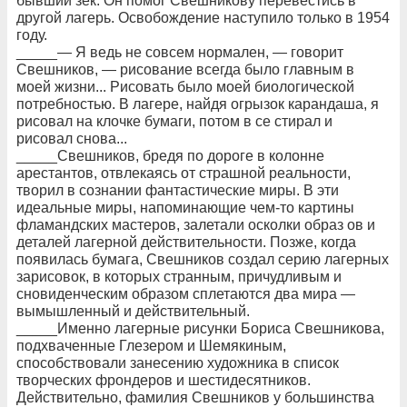
бывший зек. Он помог Свешникову перевестись в
другой лагерь. Освобождение наступило только в 1954
году.
_____— Я ведь не совсем нормален, — говорит
Свешников, — рисование всегда было главным в
моей жизни... Рисовать было моей биологической
потребностью. В лагере, найдя огрызок карандаша, я
рисовал на клочке бумаги, потом в се стирал и
рисовал снова...
_____Свешников, бредя по дороге в колонне
арестантов, отвлекаясь от страшной реальности,
творил в сознании фантастические миры. В эти
идеальные миры, напоминающие чем-то картины
фламандских мастеров, залетали осколки образ ов и
деталей лагерной действительности. Позже, когда
появилась бумага, Свешников создал серию лагерных
зарисовок, в которых странным, причудливым и
сновиденческим образом сплетаются два мира —
вымышленный и действительный.
_____Именно лагерные рисунки Бориса Свешникова,
подхваченные Глезером и Шемякиным,
способствовали занесению художника в список
творческих фрондеров и шестидесятников.
Действительно, фамилия Свешников у большинства