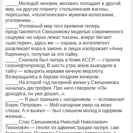
_____Молодой человек, москвич, попадает в другой
мир, на другую планету: столыпинские вагоны,
пересылки, «политические» мужички-колхозники,
уголовники...
_____Уголовный мир того времени теперь
представляется Свешникову моделью современного
социума: на нарах лежат паханы, вокруг бегают
«шестерки», здесь же — охрана, а интеллигент
развлекает вора в законе, в лицах изображает «Анну
Каренину», получая за это пайку.
_____Сначала был лагерь в Коми АССР — строили
газонефтепровод. В шесть утра зеков выводили в
тайгу — ковырять кирками вечную мерзлоту.
Возвращались в бараки поздним вечером.
_____На второй год лагерной жизни у Свешникова
началась дистрофия. Про него говорили: «Он
доходяга, он уже дошел...».
_____— Я рыл траншеи с напарником, — вспоминает
Борис Петрович. — Мой напарник умер на моих
глазах. А я выжил — был слишком молод и одержим
жизнью...
_____Спас Свешникова Николай Николаевич
Тихонович — геолог из администрации лагеря, сам