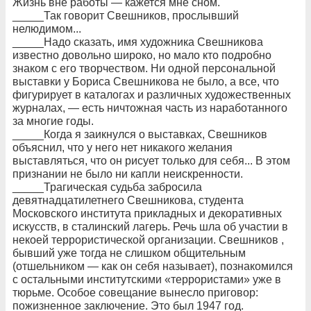
Жизнь вне работы — кажется мне сном.
_____Так говорит Свешников, прослывший
нелюдимом...
_____Надо сказать, имя художника Свешникова
известно довольно широко, но мало кто подробно
знаком с его творчеством. Ни одной персональной
выставки у Бориса Свешникова не было, а все, что
фигурирует в каталогах и различных художественных
журналах, — есть ничтожная часть из наработанного
за многие годы.
_____Когда я заикнулся о выставках, Свешников
объяснил, что у него нет никакого желания
выставляться, что он рисует только для себя... В этом
признании не было ни капли неискренности.
_____Трагическая судьба забросила
девятнадцатилетнего Свешникова, студента
Московского института прикладных и декоративных
искусств, в сталинский лагерь. Речь шла об участии в
некоей террористической организации. Свешников ,
бывший уже тогда не слишком общительным
(отшельником — как он себя называет), познакомился
с остальными институтскими «террористами» уже в
тюрьме. Особое совещание вынесло приговор:
пожизненное заключение. Это был 1947 год.