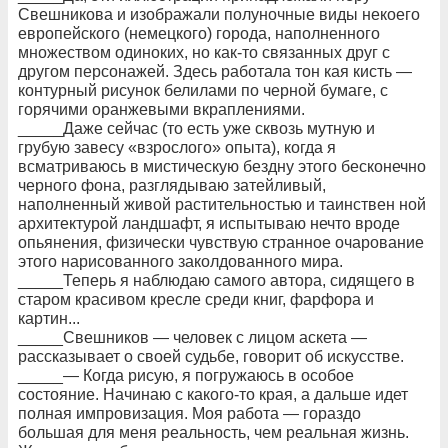
Свешникова и изображали полуночные виды некоего
европейского (немецкого) города, наполненного
множеством одиноких, но как-то связанных друг с
другом персонажей. Здесь работала тон кая кисть —
контурный рисунок белилами по черной бумаге, с
горячими оранжевыми вкраплениями.
_____Даже сейчас (то есть уже сквозь мутную и
грубую завесу «взрослого» опыта), когда я
всматриваюсь в мистическую бездну этого бесконечно
черного фона, разглядываю затейливый,
наполненный живой растительностью и таинствен ной
архитектурой ландшафт, я испытываю нечто вроде
опьянения, физически чувствую странное очарование
этого нарисованного заколдованного мира.
_____Теперь я наблюдаю самого автора, сидящего в
старом красивом кресле среди книг, фарфора и
картин...
_____Свешников — человек с лицом аскета —
рассказывает о своей судьбе, говорит об искусстве.
_____— Когда рисую, я погружаюсь в особое
состояние. Начинаю с какого-то края, а дальше идет
полная импровизация. Моя работа — гораздо
большая для меня реальность, чем реальная жизнь.