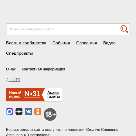
Блоги и сообщества
События
Слово дня
Видео
Спецпроекты
О нас
Контактная информация
День ТВ
№31
Архив
Новый
номер
газеты
Все материалы сайта доступны по лицензии:
Creative Commons
Attribution 4.0 International