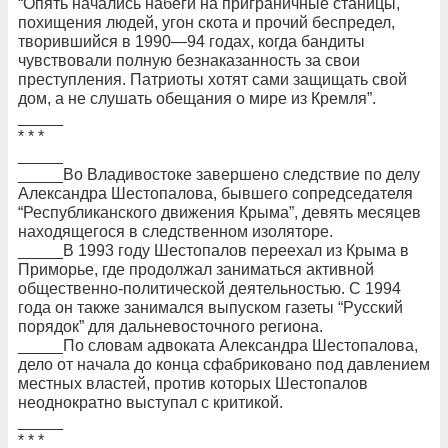
“Опять начались набеги на приграничные станицы,
похищения людей, угон скота и прочий беспредел,
творившийся в 1990—94 годах, когда бандиты
чувствовали полную безнаказанность за свои
преступления. Патриоты хотят сами защищать свой
дом, а не слушать обещания о мире из Кремля”.
_____
* * *
_____
_____Во Владивостоке завершено следствие по делу
Александра Шестопалова, бывшего сопредседателя
“Республиканского движения Крыма”, девять месяцев
находящегося в следственном изоляторе.
_____В 1993 году Шестопалов переехал из Крыма в
Приморье, где продолжал заниматься активной
общественно-политической деятельностью. С 1994
года он также занимался выпуском газеты “Русский
порядок” для дальневосточного региона.
_____По словам адвоката Александра Шестопалова,
дело от начала до конца сфабриковано под давлением
местных властей, против которых Шестопалов
неоднократно выступал с критикой.
_____
* * *