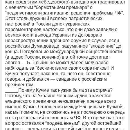
как перед этим лебедевского) выгодно контрастировал
с невнятным “бормотанием премьера” о
“недопустимости затягивания решения проблемы ЧФ”.
Этот столь дружный всплеск патриотических
настроений в России допек украинских
парламентариев настолько, что они даже заявили о
возможности выхода Украины из Договора о
нераспространении ядерного оружия в случае, если
российская Дума доведет задуманное “злодеяние” до
конца. Негодование международной общественности
(в адрес России, конечно) в этой точке достигает
апогея — Б. Ельцин не может далее молчаливо
наблюдать за “бесчинствами своих соратников”! И
Кучма получает, наконец, то, чего он, собственно
говоря, и добивался — свидание с российским
президентом.
_____Почему Кучме так нужна была эта встреча?
Потому, что на Украине Черномырдин в качестве
ельцинского преемника нежелателен прежде всего
именно Кучме. Отношения между Ельциным и Кучмой,
как мы помним, не сложились не в последнюю очередь
из-за разногласий по вопросам ЧФ. В то время как этот
вопрос оставался “подвешенным”, другой острейший
вопрос — неплатежи за российские энергоносители —