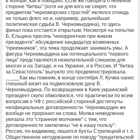
в ноябре, как и обещано. Если же говорить о неявной
стороне “битвы” (хотя ни для кого не секрет, что
предметом “черноморских страстей” являлся отнюдь
не только флот, но и, например, дальнейшая
политическая судьба В. Черномырдина), то здесь
финал пока отстается открытым. Несмотря на попытки
Б. Ельцина пресечь “некорректное при живом
президенте” обсуждение кандидатур возможных
“преемников”, эта тема продолжает занимать умы. А
фигура Черномырдина как потенциального “первого
лица” представляется нежелательной слишком для
многих и на Западе, и на Украине, и в России. И “битва
за Севастополь” выпукло это продемонстрировала.
_____Как мы помним, в конце сентября Л. Кучма нанес
спешный визит на подмосковную дачу В.
Черномырдина. По возвращении в Киев украинский
президент скупо обмолвился, что практически по всем
вопросам о ЧФ с российской стороной достигнуты
неофициальные договоренности. Черномырдин же
вообще не проронил ни слова. Молва немедленно
увязала это “странное молчание” с тем, что
договоренности заключены “не в нашу пользу”:
Россия, по-видимому, лишится бухты Стрелецкой и т. п.
Общественное негодование по поводу “предательской