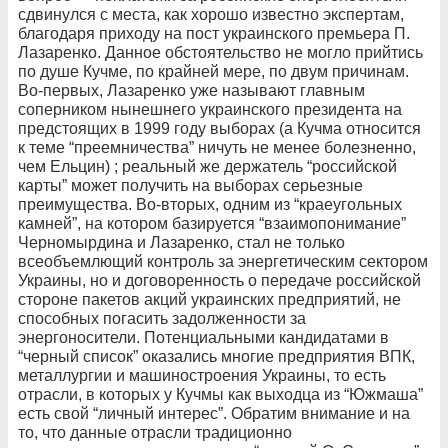
сдвинулся с места, как хорошо известно экспертам,
благодаря приходу на пост украинского премьера П.
Лазаренко. Данное обстоятельство не могло прийтись
по душе Кучме, по крайней мере, по двум причинам.
Во-первых, Лазаренко уже называют главным
соперником нынешнего украинского президента на
предстоящих в 1999 году выборах (а Кучма относится
к теме “преемничества” ничуть не менее болезненно,
чем Ельцин) ; реальный же держатель “российской
карты” может получить на выборах серьезные
преимущества. Во-вторых, одним из “краеугольных
камней”, на котором базируется “взаимопонимание”
Черномырдина и Лазаренко, стал не только
всеобъемлющий контроль за энергетическим сектором
Украины, но и договоренность о передаче российской
стороне пакетов акций украинских предприятий, не
способных погасить задолженности за
энергоносители. Потенциальными кандидатами в
“черный список” оказались многие предприятия ВПК,
металлургии и машиностроения Украины, то есть
отрасли, в которых у Кучмы как выходца из “Южмаша”
есть свой “личный интерес”. Обратим внимание и на
то, что данные отрасли традиционно