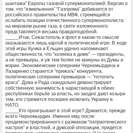
шантажа” Европы газовой супермонополией. Версия о
том, что “измельчения” “Газпрома” добивается от
российского правительства МВФ, стремящийся
ослабить позиции отечественного супермонополиста
на мировом рынке газа, в свете изложеннного
представляется весьма правдоподобной.
_____Итак, Севастополь и флот в каком-то смысле
оказываются лишь картой в политической игре. В ходе
этой игры Кучма и Ельцин удачно напоминают
общественности, что “хозяева в доме” — президенты,
а не премьеры, и уж тем более не крикуны из Думы и
мэрии. Экономические соперники Черномырдина и
Лазаренко стараются “прижать” конкурента,
политические соперники премьеров — “потопить
врага”. Дума и Рада скандально демонстрируют
собственную значимость в нарастающей в обеих
республиках борьбе за власть, но заодно дают козыри
тем, кто стремится поскорее включить Украину в
НАТО.
_____Кто проигрывает в этой игре? Думается, прежде
всего Черномырдин. Именно ему, после
продемонстрированного с размахом “патриотического
настроя” и властной, и думской оппозиции, придется