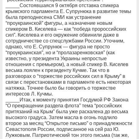
_____Состоявшаяся 9 октября отставка спикера
крымского парламента Е. Супрунюка в развитие темы
была преподнесена СМИ как устранение
“проукраинской” фигуры, а назначение новым
спикером В. Киселева — как “победа пророссийских
сил”. Киселева и его окружение обвинили даже в
сотрудничестве со спецслужбами России. Уточним,
однако, что Е. Супрунюк — фигура не просто
“проукраинская”, но и “пролазаренковская” (как
известно, у президента Украины непростые
отношения с премьером), а новый спикер В. Киселев
весьма лоялен к президенту Кучме. Так что в
разговорах о “торжестве российских сил в Крыму” в
связи с перестановками в парламенте есть некоторая
натяжка. Точнее было бы говорить о торжестве
интересов Л. Кучмы.
_____Итак, к моменту принятия Госдумой РФ Закона
“О прекращении раздела флота” тема “российских
притязаний на Крым” была уже раскалена до весьма
высокого градуса. Затем масла в огонь подлило
второе за месяц “Открытое письмо” о принадлежности
Севастополя России, подписанное на сей раз Ю.
Лужковым. Патриотический тон этого письма (так же,