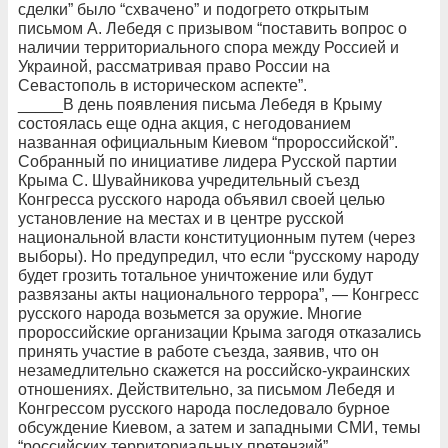
сделки” было “схвачено” и подогрето открытым
письмом А. Лебедя с призывом “поставить вопрос о
наличии территориального спора между Россией и
Украиной, рассматривая право России на
Севастополь в историческом аспекте”.
_____В день появления письма Лебедя в Крыму
состоялась еще одна акция, с негодованием
названная официальным Киевом “пророссийской”.
Собранный по инициативе лидера Русской партии
Крыма С. Шувайникова учредительный съезд
Конгресса русского народа объявил своей целью
установление на местах и в центре русской
национальной власти конституционным путем (через
выборы). Но предупредил, что если “русскому народу
будет грозить тотальное уничтожение или будут
развязаны акты национального террора”, — Конгресс
русского народа возьмется за оружие. Многие
пророссийские организации Крыма загодя отказались
принять участие в работе съезда, заявив, что он
незамедлительно скажется на российско-украинских
отношениях. Действительно, за письмом Лебедя и
Конгрессом русского народа последовало бурное
обсуждение Киевом, а затем и западными СМИ, темы
“российских территориальных претензий”.