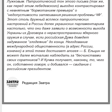
Лужковым. Патриотический тон этого письма (так же,
как перед этим лебедевского) выгодно контрастировал
с невнятным “бормотанием премьера” о
“недопустимости затягивания решения проблемы ЧФ”.
Этот столь дружный всплеск патриотических
настроений в России допек украинских парламентариев
настолько, что они даже заявили о возможности выхода
Украины из Договора о нераспространении ядерного
оружия в случае, если российская Дума доведет
задуманное “злодеяние” до конца. Негодование
международной общественности (в адрес России,
конечно) в этой точке достигает апогея — Б. Ельцин не
может далее молчаливо наблюдать за “бесчинствами
своих соратников”! И Кучма получает, наконец, то, чего
он, собственно говоря, и добивался — свидание с
российским президентом.
Редакция Завтра