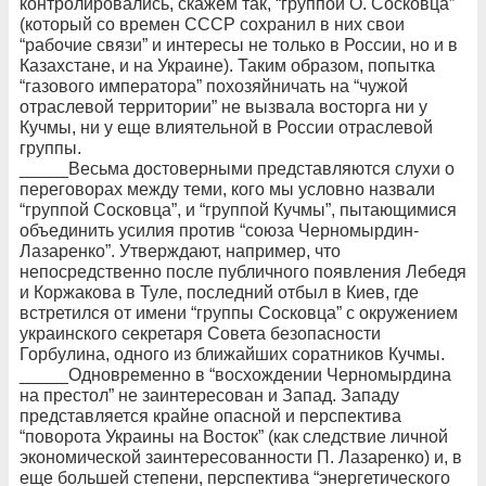
контролировались, скажем так, “группой О. Сосковца”
(который со времен СССР сохранил в них свои
“рабочие связи” и интересы не только в России, но и в
Казахстане, и на Украине). Таким образом, попытка
“газового императора” похозяйничать на “чужой
отраслевой территории” не вызвала восторга ни у
Кучмы, ни у еще влиятельной в России отраслевой
группы.
_____Весьма достоверными представляются слухи о
переговорах между теми, кого мы условно назвали
“группой Сосковца”, и “группой Кучмы”, пытающимися
объединить усилия против “союза Черномырдин-
Лазаренко”. Утверждают, например, что
непосредственно после публичного появления Лебедя
и Коржакова в Туле, последний отбыл в Киев, где
встретился от имени “группы Сосковца” с окружением
украинского секретаря Совета безопасности
Горбулина, одного из ближайших соратников Кучмы.
_____Одновременно в “восхождении Черномырдина
на престол” не заинтересован и Запад. Западу
представляется крайне опасной и перспектива
“поворота Украины на Восток” (как следствие личной
экономической заинтересованности П. Лазаренко) и, в
еще большей степени, перспектива “энергетического