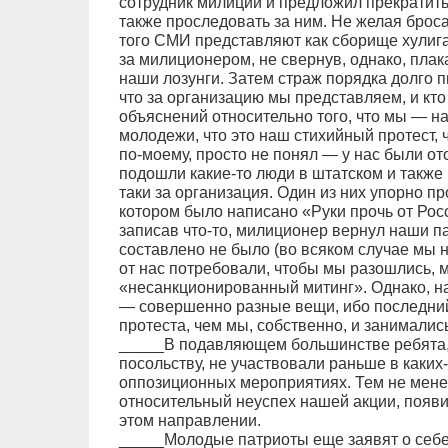
сотрудник милиции и предложил прекратить 
также проследовать за ним. Не желая броса
того СМИ представляют как сборище хулиг
за милиционером, не свернув, однако, пла
наши лозунги. Затем страж порядка долго п
что за организацию мы представляем, и кто
объяснений относительно того, что мы — н
молодежи, что это наш стихийный протест,
по-моему, просто не понял — у нас были о
подошли какие-то люди в штатском и также 
таки за организация. Один из них упорно пр
котором было написано «Руки прочь от Росс
записав что-то, милиционер вернул наши п
составлено не было (во всяком случае мы н
от нас потребовали, чтобы мы разошлись, м
«несанкционированный митинг». Однако, нас
— совершенно разные вещи, ибо последни
протеста, чем мы, собственно, и занимались
_____В подавляющем большинстве ребята
посольству, не участвовали раньше в каких
оппозиционных мероприятиях. Тем не менее
относительный неуспех нашей акции, появи
этом направлении.
_____Молодые патриоты еще заявят о себе