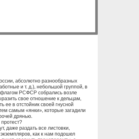
России, абсолютно разнообразных
ботные и т. д.), небольшой группой, в
 и флагом РСФСР собрались возле
ыразить свое отношение к дельцам,
ь ее в отстойник своей гнусной
 тем самым «янки», которые загадили
рочей дрянью.
 протест?
т, даже раздать все листовки,
 экземпляров, как к нам подошел