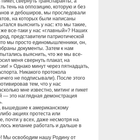
пикет, свернуть транспаранты, а
ть тень на оппозицию, которую и без
анов и дебоширов, мы проследовали
катов, на которых были написаны
ытался выяснить у нас: кто мы такие,
 же все-таки у нас «главный»? Наших
арод, представители патриотической
 что мы просто единомышленники, он,
тобраны документы. Затем к нам
пытались выяснить, что же мы все-
осил меня свернуть плакат, на
ии! » Однако минут через пятнадцать,
аспорта. Никакого протокола
ичего не подписывали). После этого
отивировав тем, что у нас
колько мне известно, митинг и пикет
й — это наглядная демонстрация
.
, вышедшие к американскому
-либо акциях протеста или
, почти у всех, даже несмотря на
лось желание работать и дальше в
! Мы освободим нашу Родину от