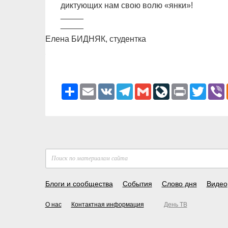
диктующих нам свою волю «янки»!
_____
_____
Елена БИДНЯК, студентка
Ресурс
Email
VK
Telegram
Gmail
LiveJournal
Print
Twitter
V
Блоги и сообщества
События
Слово дня
Видео
О нас
Контактная информация
День ТВ