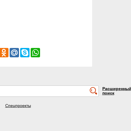
iber
Odnoklassniki
Mail.Ru
Skype
WhatsApp
Расширенны
поиск
Спецпроекты