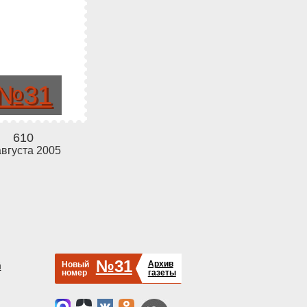
№31
610
августа 2005
№31
Архив
Новый
й
номер
газеты