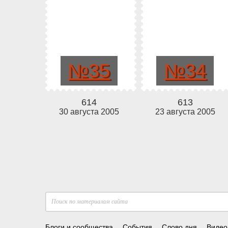
№35
№34
614
613
30 августа 2005
23 августа 2005
Блоги и сообщества
События
Слово дня
Видео