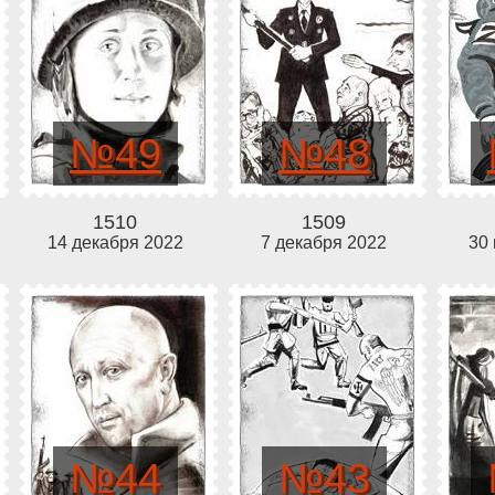
№49
№48
1510
1509
14 декабря 2022
7 декабря 2022
30
№44
№43