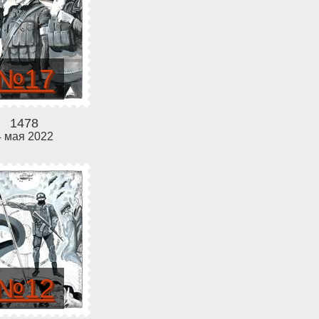
№17
1478
4 мая 2022
№12