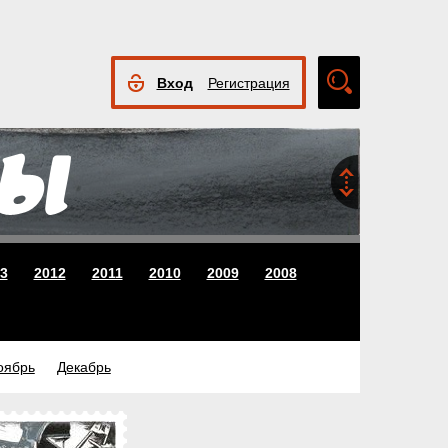
Вход
Регистрация
Расширенный
поиск
3
2012
2011
2010
2009
2008
оябрь
Декабрь