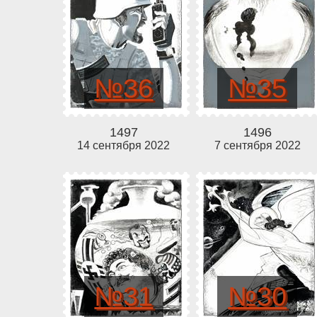
№36
№35
1497
1496
14 сентября 2022
7 сентября 2022
№31
№30