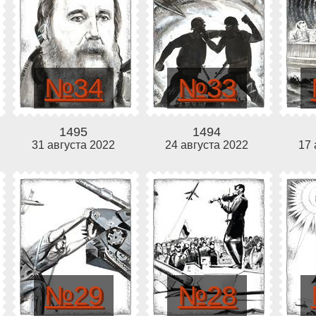
№34
№33
1495
1494
31 августа 2022
24 августа 2022
17 
№29
№28