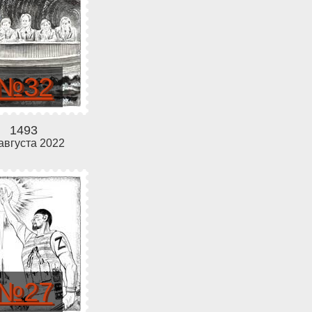
№32
1493
августа 2022
№27