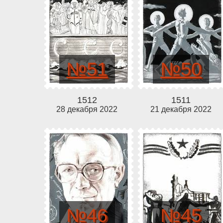
№51
№50
1512
1511
28 декабря 2022
21 декабря 2022
№46
№45