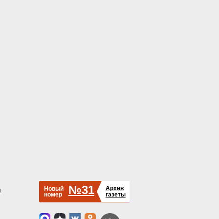
№31
Архив
Новый
й
номер
газеты