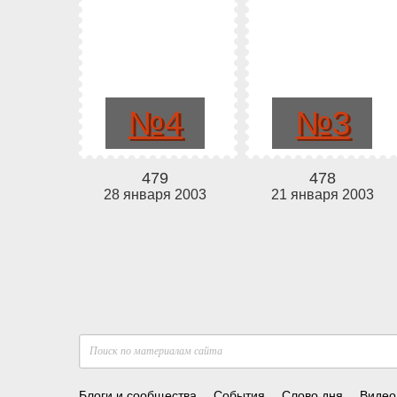
№4
№3
479
478
28 января 2003
21 января 2003
Блоги и сообщества
События
Слово дня
Видео