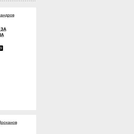
сандров
 ЗА
НА
99
Проханов